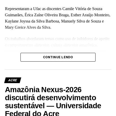
Representaram a Ufac as discentes Camile Vitória de Souza
Guimarães, Érica Zaíne Oliveira Braga, Esther Araújo Monteiro,
Kaylane Joyssa da Silva Barbosa, Manuely Silva de Souza e
Mary Greice Alves da Silva.
Os trabalhos abordaram temas como uso de inibidores de apetite
e comportamento alimentar, cultura alimentar amazônica,
educação alimentar infantil, insegurança alimentar na gestação,
nutrição comportamental e exercício intuitivo no tratamento de
CONTINUE LENDO
doenças crônicas, além do papel das políticas públicas na
promoção da segurança alimentar e nutricional.
ACRE
As pesquisas foram desenvolvidas de forma conjunta no âmbito
do Programa de Pesquisa, Estudo e Extensão em Nutrição,
Amazônia Nexus-2026
Alimentação e Comportamento Alimentar, coordenado pela
discutirá desenvolvimento
professora Tamires Alcântara Dourado Gomes Machado; do
sustentável — Universidade
grupo estudos em Economia, Finanças, Política e Segurança
Federal do Acre
Alimentar e Nutricional, coordenado pela professora Graziela