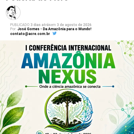
Gomes Bezerra; e do grupo Governança Fundiária,
Desenvolvimento Econômico e Políticas Públicas, coordenado
pelo professor Elyson Ferreira de Souza.
PUBLICADO
3 dias atrás
em
3 de agosto de 2026
Por:
José Gomes - Da Amazônia para o Mundo!
Confira os resumos dos trabalhos
contato@acre.com.br
Leia Mais: UFAC