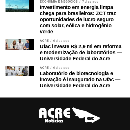
ECONOMIA E NEGÓCIOS
7 dias ago
a coordenadora do polo UAB, Rosimari Ferreira da Silva; e,
Investimento em energia limpa
representando a Seme, Adriana Moura.
chega para brasileiros: ZCT traz
oportunidades de lucro seguro
com solar, eólica e hidrogênio
verde
ACRE
6 dias ago
Ufac investe R$ 2,9 mi em reforma
e modernização de laboratórios —
Universidade Federal do Acre
ACRE
6 dias ago
Laboratório de biotecnologia e
inovação é inaugurado na Ufac —
Em Sena Madureira, também participaram a coordenadora do
Universidade Federal do Acre
curso de Nutrição, Danila Torres de Araújo Frade Nogueira; a
representante do CA Josué de Castro, Érica de Paiva; o
representante da atlética Devoradora, Abraão Fernande Taveira;
o prefeito Gerlen Diniz (PP); e a secretária adjunta de Educação
Municipal, Alciléia Maia.