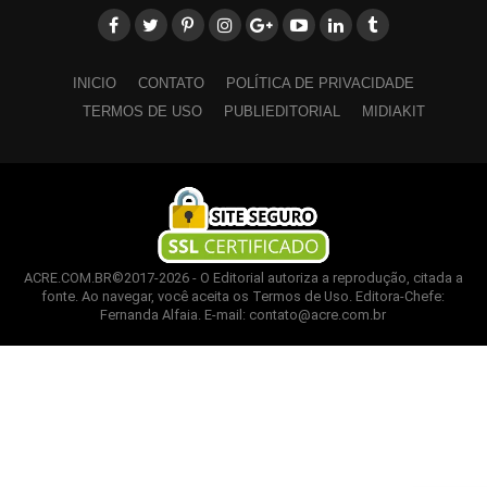
INICIO
CONTATO
POLÍTICA DE PRIVACIDADE
Leia Mais: UFAC
TERMOS DE USO
PUBLIEDITORIAL
MIDIAKIT
ACRE.COM.BR©2017-2026 - O Editorial autoriza a reprodução, citada a
fonte. Ao navegar, você aceita os Termos de Uso. Editora-Chefe:
Fernanda Alfaia. E-mail: contato@acre.com.br