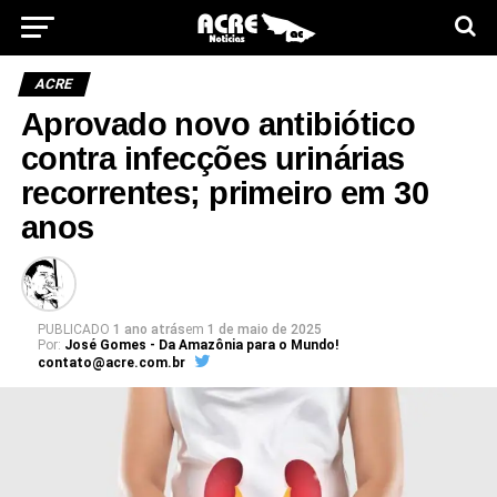
ACRE
Aprovado novo antibiótico
contra infecções urinárias
recorrentes; primeiro em 30
anos
PUBLICADO
1 ano atrás
em
1 de maio de 2025
Por:
José Gomes - Da Amazônia para o Mundo!
contato@acre.com.br