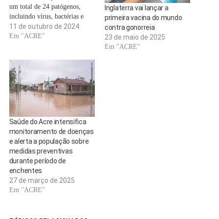
um total de 24 patógenos,
Inglaterra vai lançar a
incluindo vírus, bactérias e
primeira vacina do mundo
parasitas, poderia reduzir o
11 de outubro de 2024
contra gonorreia
uso de antibióticos em 22% ao
Em "ACRE"
23 de maio de 2025
ano em todo o mundo. O
Em "ACRE"
índice representa cerca de 2,5
bilhões de doses diárias de
antibióticos…
Saúde do Acre intensifica
monitoramento de doenças
e alerta a população sobre
medidas preventivas
durante período de
enchentes
27 de março de 2025
Em "ACRE"