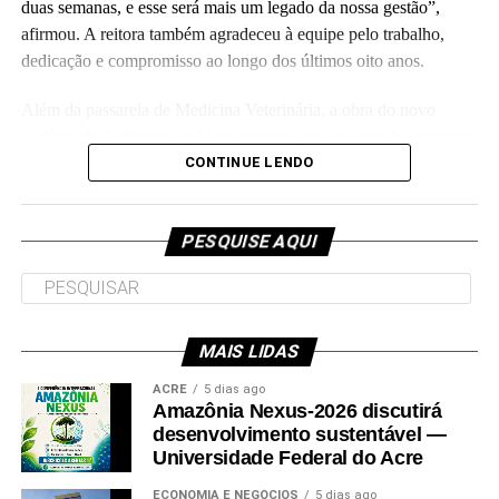
duas semanas, e esse será mais um legado da nossa gestão”,
Leia Mais: UFAC
afirmou. A reitora também agradeceu à equipe pelo trabalho,
dedicação e compromisso ao longo dos últimos oito anos.
Além da passarela de Medicina Veterinária, a obra do novo
Colégio de Aplicação da Ufac também está em fase de conclusão
e deve ser entregue em breve.
CONTINUE LENDO
Participaram da visita pró-reitores e membros da administração
superior da Ufac.
PESQUISE AQUI
MAIS LIDAS
Leia Mais: UFAC
ACRE
5 dias ago
Amazônia Nexus-2026 discutirá
desenvolvimento sustentável —
Universidade Federal do Acre
ECONOMIA E NEGÓCIOS
5 dias ago