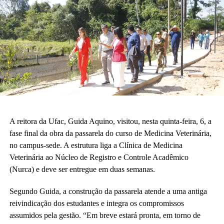
da educação básica.”
A vice-diretora do CAp, Alessandra Perez Lima, destacou a
relevância do novo espaço para a rotina pedagógica e acadêmica.
“Muito em breve vamos deixar de ser nômades e teremos o
nosso lugar. Eu olho para cada espaço aqui e já vejo essas
crianças correndo e sendo felizes.”
Também participaram da cerimônia o pró-reitor de Planejamento,
Alexandre Rid; o pró-reitor de Administração, Marcelo Cruz; o
prefeito do campus, Artesson Cruz; além de professores, técnico-
A reitora da Ufac, Guida Aquino, visitou, nesta quinta-feira, 6, a
administrativos, estudantes e representantes da construtora
fase final da obra da passarela do curso de Medicina Veterinária,
responsável pela obra.
no campus-sede. A estrutura liga a Clínica de Medicina
Veterinária ao Núcleo de Registro e Controle Acadêmico
(Fhagner Soares, estagiário Ascom/Ufac)
(Nurca) e deve ser entregue em duas semanas.
Segundo Guida, a construção da passarela atende a uma antiga
reivindicação dos estudantes e integra os compromissos
assumidos pela gestão. “Em breve estará pronta, em torno de