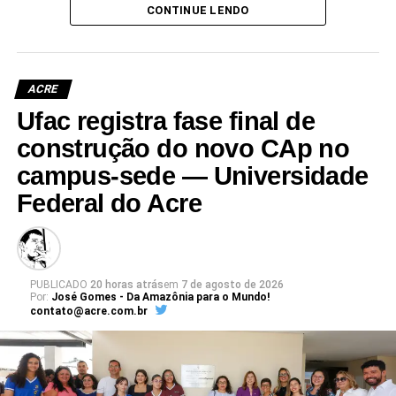
(Camila Barbosa, estagiária Ascom/Ufac)
CONTINUE LENDO
ACRE
Ufac registra fase final de
Leia Mais: UFAC
construção do novo CAp no
campus-sede — Universidade
Federal do Acre
PUBLICADO
20 horas atrás
em
7 de agosto de 2026
Por:
José Gomes - Da Amazônia para o Mundo!
contato@acre.com.br