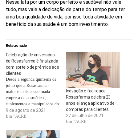
Nessa luta por um corpo perfeito e saudável não vale
tudo, mas vale a dedicação de parte do tempo para ter
uma boa qualidade de vida, por isso toda atividade em
benefício da sua saúde é um bom investimento.
Relacionado
Celebração de aniversário
da Rosasfarma é finalizada
com sorteio de prêmios aos
clientes
Desde a segunda quinzena de
julho que a Rosasfarma -
Inovação e facilidade:
maior e mais conceituada
Rosasfarma celebra 23
empresa de cosméticos,
anos e lança aplicativo de
suplementos e manipulados do
compras para clientes
Acre - presenteia os clientes
9 de agosto de 2021
27 de julho de 2021
com diversas facilidades, entre
Em "ACRE"
Em "ACRE"
eles descontos e muitas opções
em comemoração aos 23 anos
de fundação do