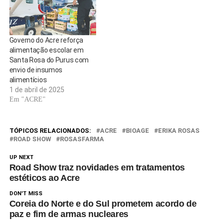
empreendimento, completados
no dia 23 de julho.…
Governo do Acre reforça
alimentação escolar em
Santa Rosa do Purus com
envio de insumos
alimentícios
1 de abril de 2025
Em "ACRE"
TÓPICOS RELACIONADOS:
ACRE
BIOAGE
ERIKA ROSAS
ROAD SHOW
ROSASFARMA
UP NEXT
Road Show traz novidades em tratamentos
estéticos ao Acre
DON'T MISS
Coreia do Norte e do Sul prometem acordo de
paz e fim de armas nucleares