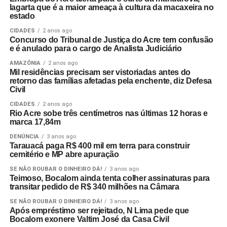
lagarta que é a maior ameaça à cultura da macaxeira no
estado
CIDADES
2 anos ago
Concurso do Tribunal de Justiça do Acre tem confusão
e é anulado para o cargo de Analista Judiciário
AMAZÔNIA
2 anos ago
Mil residências precisam ser vistoriadas antes do
retorno das famílias afetadas pela enchente, diz Defesa
Civil
CIDADES
2 anos ago
Rio Acre sobe três centímetros nas últimas 12 horas e
marca 17,84m
DENÚNCIA
3 anos ago
Tarauacá paga R$ 400 mil em terra para construir
cemitério e MP abre apuração
SE NÃO ROUBAR O DINHEIRO DÁ!
3 anos ago
Teimoso, Bocalom ainda tenta colher assinaturas para
transitar pedido de R$ 340 milhões na Câmara
SE NÃO ROUBAR O DINHEIRO DÁ!
3 anos ago
Após empréstimo ser rejeitado, N Lima pede que
Bocalom exonere Valtim José da Casa Civil