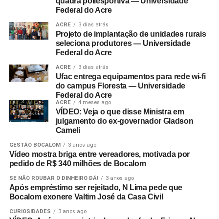
quadra poliesportiva — Universidade
Federal do Acre
ACRE
3 dias atrás
Projeto de implantação de unidades rurais
seleciona produtores — Universidade
Federal do Acre
ACRE
3 dias atrás
Ufac entrega equipamentos para rede wi-fi
do campus Floresta — Universidade
Federal do Acre
ACRE
4 meses ago
VÍDEO: Veja o que disse Ministra em
julgamento do ex-governador Gladson
Cameli
GESTÃO BOCALOM
3 anos ago
Vídeo mostra briga entre vereadores, motivada por
pedido de R$ 340 milhões de Bocalom
SE NÃO ROUBAR O DINHEIRO DÁ!
3 anos ago
Após empréstimo ser rejeitado, N Lima pede que
Bocalom exonere Valtim José da Casa Civil
CURIOSIDADES
3 anos ago