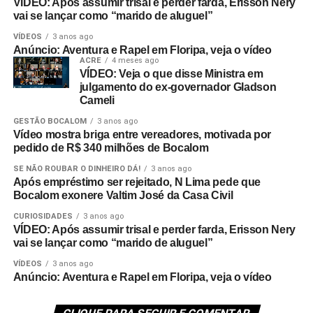
VÍDEO: Após assumir trisal e perder farda, Erisson Nery
vai se lançar como “marido de aluguel”
VÍDEOS
3 anos ago
Anúncio: Aventura e Rapel em Floripa, veja o vídeo
ACRE
4 meses ago
VÍDEO: Veja o que disse Ministra em
julgamento do ex-governador Gladson
Cameli
GESTÃO BOCALOM
3 anos ago
Vídeo mostra briga entre vereadores, motivada por
pedido de R$ 340 milhões de Bocalom
SE NÃO ROUBAR O DINHEIRO DÁ!
3 anos ago
Após empréstimo ser rejeitado, N Lima pede que
Bocalom exonere Valtim José da Casa Civil
CURIOSIDADES
3 anos ago
VÍDEO: Após assumir trisal e perder farda, Erisson Nery
vai se lançar como “marido de aluguel”
VÍDEOS
3 anos ago
Anúncio: Aventura e Rapel em Floripa, veja o vídeo