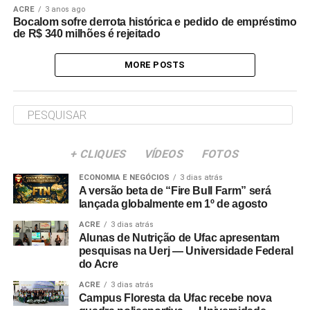
ACRE
3 anos ago
Bocalom sofre derrota histórica e pedido de empréstimo
de R$ 340 milhões é rejeitado
MORE POSTS
+ CLIQUES
VÍDEOS
FOTOS
ECONOMIA E NEGÓCIOS
3 dias atrás
A versão beta de “Fire Bull Farm” será
lançada globalmente em 1º de agosto
ACRE
3 dias atrás
Alunas de Nutrição de Ufac apresentam
pesquisas na Uerj — Universidade Federal
do Acre
ACRE
3 dias atrás
Campus Floresta da Ufac recebe nova