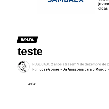
jovens
dicas
Sambaex obtém
reconhecimento regulatório no
Brasil, acelera expansão no
mercado e lança iniciativas
BRASIL
sociais
teste
PUBLICADO
2 anos atrás
em
9 de dezembro de 
Por:
José Gomes - Da Amazônia para o Mundo!
teste