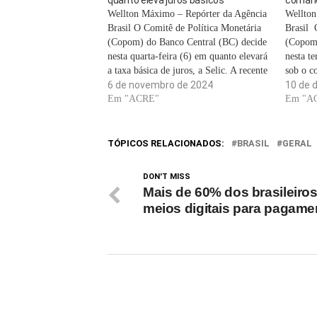
Wellton Máximo – Repórter da Agência
Wellton
Brasil O Comitê de Política Monetária
Brasil 
(Copom) do Banco Central (BC) decide
(Copom)
nesta quarta-feira (6) em quanto elevará
nesta te
a taxa básica de juros, a Selic. A recente
sob o c
alta do dólar e o impacto da seca sobre o
6 de novembro de 2024
Central
10 de 
preço de energia e alimentos trouxeram
Em "ACRE"
agravam
Em "A
a…
de preç
TÓPICOS RELACIONADOS:
BRASIL
GERAL
DON'T MISS
Mais de 60% dos brasileiro
meios digitais para pagame