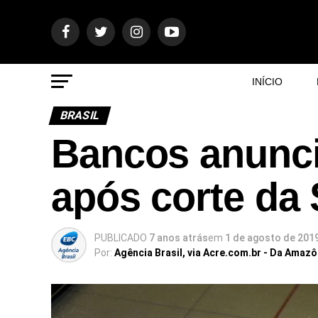
INÍCIO
BRASIL
Bancos anunci
após corte da 
PUBLICADO
7 anos atrás
em
1 de agosto de 201
Por:
Agência Brasil, via Acre.com.br - Da Amaz