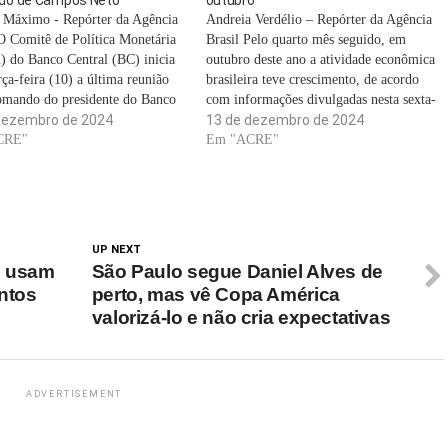
 Máximo - Repórter da Agência
Andreia Verdélio – Repórter da Agência
O Comitê de Política Monetária
Brasil Pelo quarto mês seguido, em
 do Banco Central (BC) inicia
outubro deste ano a atividade econômica
rça-feira (10) a última reunião
brasileira teve crescimento, de acordo
omando do presidente do Banco
com informações divulgadas nesta sexta-
, Roberto Campos Neto. Com o
dezembro de 2024
feira (13) pelo Banco Central (BC), em
13 de dezembro de 2024
ento da alta do dólar e a subida
CRE"
Brasília. O Índice de Atividade
Em "ACRE"
o dos alimentos, a diretoria…
Econômica do Banco Central (IBC-Br)
registrou alta de 0,1% em outubro…
UP NEXT
s usam
São Paulo segue Daniel Alves de
ntos
perto, mas vê Copa América
valorizá-lo e não cria expectativas
ADVERTISEMENT