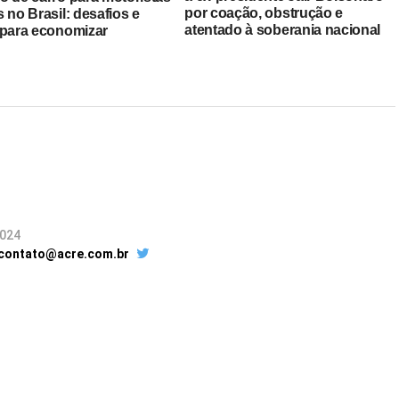
por coação, obstrução e
 no Brasil: desafios e
atentado à soberania nacional
 para economizar
2024
 contato@acre.com.br