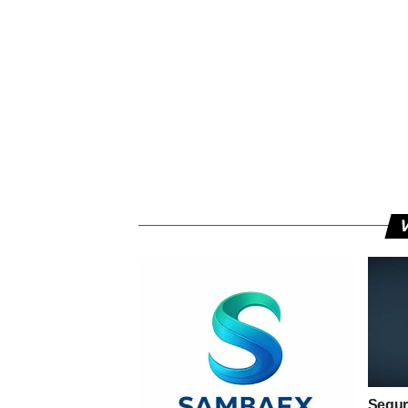
V
Segur