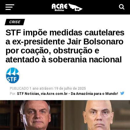
CRISE
STF impõe medidas cautelares
a ex-presidente Jair Bolsonaro
por coação, obstrução e
atentado à soberania nacional
PUBLICADO
1 ano atrás
em
19 de julho de 2025
Por:
STF Notícias, via Acre.com.br - Da Amazônia para o Mundo!