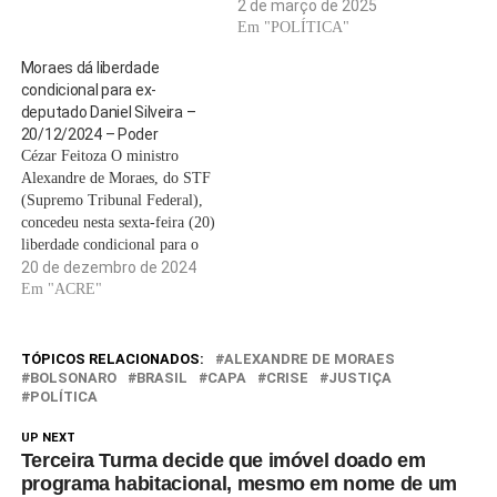
2 de março de 2025
Em "POLÍTICA"
Moraes dá liberdade
condicional para ex-
deputado Daniel Silveira –
20/12/2024 – Poder
Cézar Feitoza O ministro
Alexandre de Moraes, do STF
(Supremo Tribunal Federal),
concedeu nesta sexta-feira (20)
liberdade condicional para o
ex-deputado federal Daniel
20 de dezembro de 2024
Silveira. A decisão foi tomada
Em "ACRE"
após Silveira cumprir um
terço da pena de 8 anos e 9
meses de prisão com
TÓPICOS RELACIONADOS:
ALEXANDRE DE MORAES
"excelente conduta carcerária"
BOLSONARO
BRASIL
CAPA
CRISE
JUSTIÇA
POLÍTICA
e sem registro…
UP NEXT
Terceira Turma decide que imóvel doado em
programa habitacional, mesmo em nome de um