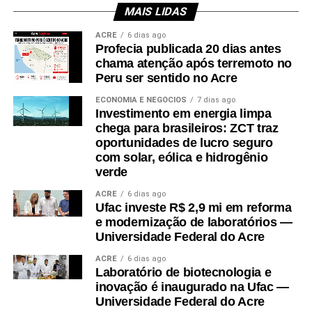
sem abastecimento,
Especialistas ouvidos pela reportagem avaliaram que
MAIS LIDAS
a iniciativa poderia configurar crime eleitoral. No
Taiana contou que a
ACRE
6 dias ago
final de outubro, Olivatto virou
alvo de inquérito
do
Profecia publicada 20 dias antes
família estava usando
chama atenção após terremoto no
Ministério Público de São Paulo.
um pouco de água que
Peru ser sentido no Acre
ainda restava no
Boulos também enfatizou repetidamente durante a
ECONOMIA E NEGÓCIOS
7 dias ago
Investimento em energia limpa
campanha, a partir de reportagem do UOL, que
reservatório. Porém,
chega para brasileiros: ZCT traz
Olivatto é irmão de Ana Maria Olivatto, que morreu
oportunidades de lucro seguro
nesta segunda-feira
com solar, eólica e hidrogênio
há mais de 20 anos e era casada com Marcola, chefe
(25) todas as caixas
verde
do PCC.
d’água secaram e eles
ACRE
6 dias ago
Ufac investe R$ 2,9 mi em reforma
O prefeito argumentou, por sua vez, que Olivatto é
vão ter que chamar um
e modernização de laboratórios —
funcionário de carreira da Prefeitura de São Paulo
caminhão-pipa para
Universidade Federal do Acre
desde 1987 e que não lidava diretamente com
abastecer.
ACRE
6 dias ago
contratos de obras emergenciais.
Laboratório de biotecnologia e
inovação é inaugurado na Ufac —
Universidade Federal do Acre
“Aí a gente tem que