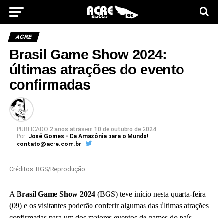
ACRE
Brasil Game Show 2024:
últimas atrações do evento
confirmadas
PUBLICADO
2 anos atrás
em
10 de outubro de 2024
Por:
José Gomes - Da Amazônia para o Mundo!
contato@acre.com.br
Créditos: BGS/Reprodução
A
Brasil Game Show 2024
(BGS) teve início nesta quarta-feira
(09) e os visitantes poderão conferir algumas das últimas atrações
confirmadas para um dos maiores eventos de games do país.