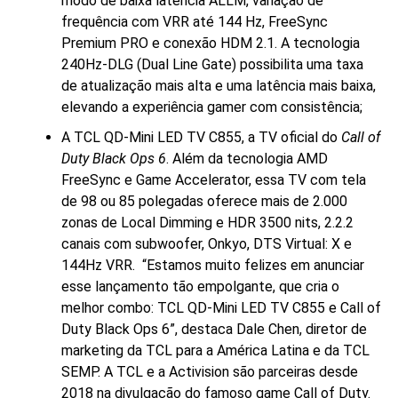
modo de baixa latência ALLM, variação de
frequência com VRR até 144 Hz, FreeSync
Premium PRO e conexão HDM 2.1. A tecnologia
240Hz-DLG (Dual Line Gate) possibilita uma taxa
de atualização mais alta e uma latência mais baixa,
elevando a experiência gamer com consistência;
A TCL QD-Mini LED TV C855, a TV oficial do
Call of
Duty Black Ops 6
. Além da tecnologia AMD
FreeSync e Game Accelerator, essa TV com tela
de 98 ou 85 polegadas oferece mais de 2.000
zonas de Local Dimming e HDR 3500 nits, 2.2.2
canais com subwoofer, Onkyo, DTS Virtual: X e
144Hz VRR. “Estamos muito felizes em anunciar
esse lançamento tão empolgante, que cria o
melhor combo: TCL QD-Mini LED TV C855 e Call of
Duty Black Ops 6”, destaca Dale Chen, diretor de
marketing da TCL para a América Latina e da TCL
SEMP. A TCL e a Activision são parceiras desde
2018 na divulgação do famoso game Call of Duty.