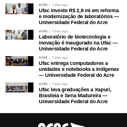
Outra parte do recurso será aplicada em propriedades rurais,
ACRE
7 dias ago
fomentando unidades de referência em produção, com técnicas
Ufac investe R$ 2,9 mi em reforma
sustentáveis, como integração entre produção animal e produção
e modernização de laboratórios —
vegetal, recuperação de solos degradados, manejo integrado de
Universidade Federal do Acre
pragas e doenças, agregação de valor, manejo do uso da água e
ACRE
7 dias ago
adoção de rotação e consórcio de plantas. O projeto também
Laboratório de biotecnologia e
custeará contratação de técnicos extensionistas para trabalho nas
inovação é inaugurado na Ufac —
comunidades envolvidas.
Universidade Federal do Acre
ACRE
7 dias ago
No final do projeto, estudantes, produtores e técnicos farão
Ufac entrega computadores a
visitas de campo para observação das tecnologias construídas.
unidades e notebooks a indígenas
No
9º Interpet Ufac-2026
, ocorrido em 16 e 17 de julho, no
— Universidade Federal do Acre
campus-sede, reunindo Programas de Educação Tutorial (PETs)
ACRE
7 dias ago
da Ufac, a coordenadora do projeto, professora Marilene Santos,
Ufac leva graduações a Xapuri,
apresentou-o na palestra de abertura do evento.
Brasileia e Sena Madureira —
Universidade Federal do Acre
“Foi uma oportunidade para dar transparência ao uso do recurso
público e, mais ainda, de evidenciar os parceiros do projeto
[Secretarias de Agricultura Municipais e o Incra], a pluralidade e