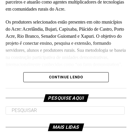
parceiros e atuarão como agentes multiplicadores de tecnologias
em comunidades rurais do Acre.
Os produtores selecionados estão presentes em oito municípios
do Acre: Acrelândia, Bujari, Capixaba, Plácido de Castro, Porto
Acre, Rio Branco, Senador Guiomard e Xapuri. O objetivo do
projeto é conectar ensino, pesquisa e extensão, formando
servidores, alunos e produtores rurais. Sua metodologia se baseia
na construção participativa de unidades demonstrativas,
internacionalmente conhecidas como “on farm demonstration”.
Orçado em R$ 5,7 milhões e executado em parceria com a
CONTINUE LENDO
Fundação de Apoio e Desenvolvimento ao Ensino, Pesquisa e
Extensão Universitária no Acre, o projeto investirá parte do
PESQUISE AQUI
recurso para melhorias de laboratórios e unidades de ensino da
universidade, como o Ufac Leite e o Horto das Plantas
Alimentícias Não Convencionais, os quais atendem as
comunidades interna e externa.
MAIS LIDAS