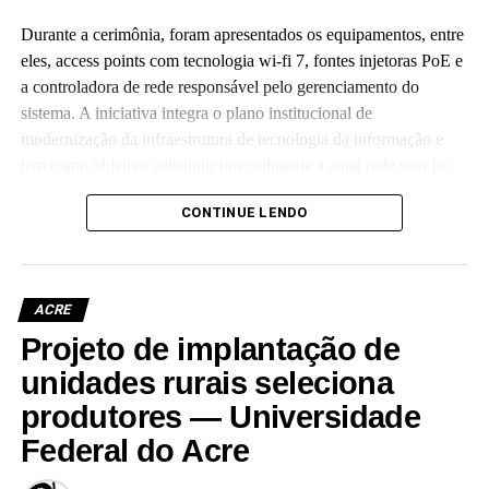
Durante a cerimônia, foram apresentados os equipamentos, entre
eles, access points com tecnologia wi-fi 7, fontes injetoras PoE e
a controladora de rede responsável pelo gerenciamento do
sistema. A iniciativa integra o plano institucional de
modernização da infraestrutura de tecnologia da informação e
tem como objetivo substituir integralmente a atual rede sem fio,
que já não atende às crescentes demandas acadêmicas e
CONTINUE LENDO
administrativas da universidade.
ACRE
Projeto de implantação de
Leia Mais: UFAC
unidades rurais seleciona
produtores — Universidade
Federal do Acre