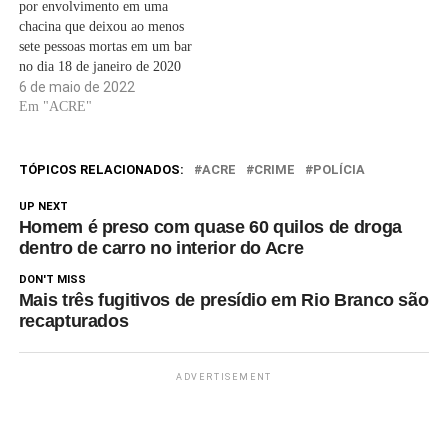
por envolvimento em uma
chacina que deixou ao menos
sete pessoas mortas em um bar
no dia 18 de janeiro de 2020
na Rodovia Transacreana,
6 de maio de 2022
zona rural de Rio Branco. Ele
Em "ACRE"
foi encontrado pela polícia no
km 67 da BR-364 em uma
propriedade rural de…
TÓPICOS RELACIONADOS:
ACRE
CRIME
POLÍCIA
UP NEXT
Homem é preso com quase 60 quilos de droga
dentro de carro no interior do Acre
DON'T MISS
Mais três fugitivos de presídio em Rio Branco são
recapturados
ADVERTISEMENT