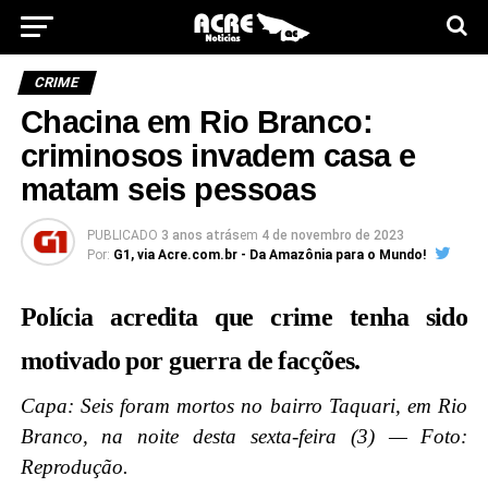
CRIME
Chacina em Rio Branco:
criminosos invadem casa e
matam seis pessoas
PUBLICADO
3 anos atrás
em
4 de novembro de 2023
Por:
G1, via Acre.com.br - Da Amazônia para o Mundo!
Polícia acredita que crime tenha sido
motivado por guerra de facções.
Capa: Seis foram mortos no bairro Taquari, em Rio
Branco, na noite desta sexta-feira (3) — Foto:
Reprodução.