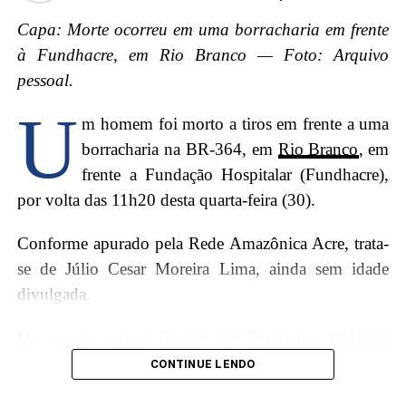
Capa: Morte ocorreu em uma borracharia em frente
à Fundhacre, em Rio Branco — Foto: Arquivo
pessoal.
U
m homem foi morto a tiros em frente a uma
borracharia na BR-364, em
Rio Branco
, em
frente a Fundação Hospitalar (Fundhacre),
por volta das 11h20 desta quarta-feira (30).
Conforme apurado pela Rede Amazônica Acre, trata-
se de Júlio Cesar Moreira Lima, ainda sem idade
divulgada.
De acordo como Centro de Operações Policiais
O episódio gerou revolta na comunidade, que exige
Militares (Copom), dois homens em uma motocicleta
CONTINUE LENDO
respostas e justiça para o idoso. A violência contra
pararam na frente do estabelecimento, e um deles