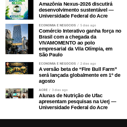
Amazônia Nexus-2026 discutirá
O estado de saúde da jovem é estável, e ela aguarda o
desenvolvimento sustentável —
procedimento no Hospital Regional do Juruá, em
Cruzeiro do
Universidade Federal do Acre
Sul
.
ECONOMIA E NEGÓCIOS
5 dias ago
Comércio Interativo ganha força no
A mãe de Adriely, que pediu para não ser identificada, disse que
Brasil com a chegada da
não estava no local quando a filha foi atacada, mas que
VIVAMOMENTO ao polo
testemunhas relataram a ela que o suspeito, Vandernilson Rosas
empresarial da Vila Olímpia, em
da Silva, de 25 anos, ex-namorado da vítima, agiu motivado por
São Paulo
ciúmes.
ECONOMIA E NEGÓCIOS
2 dias ago
A versão beta de “Fire Bull Farm”
De acordo com a mãe, eles não estavam mais juntos, mas
será lançada globalmente em 1º de
dividem os cuidados com o filho deles, de 4 anos. Nessa terça,
agosto
Silva pediu à irmã dele para que ligasse para Adriely e pedisse
ACRE
3 dias ago
que ela levasse a criança à casa dele.
Alunas de Nutrição de Ufac
apresentam pesquisas na Uerj —
Ela atendeu o pedido e foi levar a criança. Nesse momento, o
Universidade Federal do Acre
suspeito começou a questioná-la.