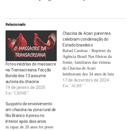
Relacionado
Chacina de Acari: parentes
celebram condenação do
Estado brasileiro
Rafael Cardoso - Repórter da
Agência Brasil Nas fileiras da
frente, familiares das vítimas
Fotos inéditas do massacre
da Chacina de Acari
na Transacreana: Facção
lembravam dos 34 anos de luta
Bonde dos 13 assume
por justiça. Atrás deles,
17 de dezembro de 2024
autoria da chacina
cadeiras vazias do que já foi o
Em "ACRE"
19 de janeiro de 2020
plenário do Superior Tribunal
Em "CRIME"
Federal (STF), quando o Rio
de Janeiro era capital do país.
Suspeito de envolvimento
…
em chacina na zona rural de
Rio Branco é preso no
interior após dois anos
m rapaz de 20 anos foi preso