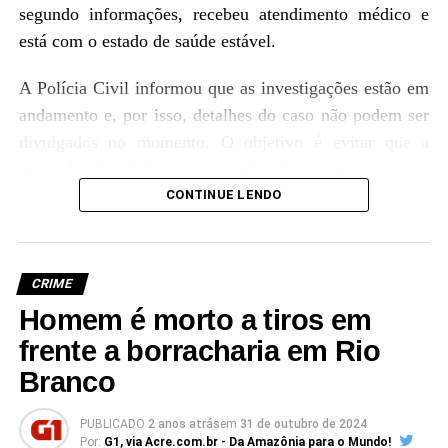
segundo informações, recebeu atendimento médico e
está com o estado de saúde estável.
A Polícia Civil informou que as investigações estão em
andamento e, por isso, detalhes do caso não podem ser
divulgados no momento. O objetivo é evitar que a
apuração dos fatos seja prejudicada, enquanto novos
desdobramentos são esperados nas próximas horas para
CONTINUE LENDO
esclarecer as motivações do crime.
CRIME
Homem é morto a tiros em
frente a borracharia em Rio
Branco
PUBLICADO
2 anos atrás
em
31 de outubro de 2024
Por:
G1, via Acre.com.br - Da Amazônia para o Mundo!