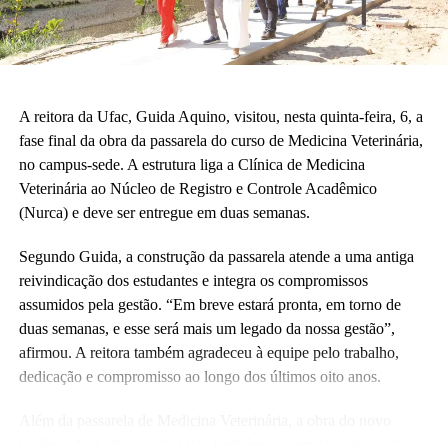
A reitora da Ufac, Guida Aquino, visitou, nesta quinta-feira, 6, a
fase final da obra da passarela do curso de Medicina Veterinária,
no campus-sede. A estrutura liga a Clínica de Medicina
Veterinária ao Núcleo de Registro e Controle Acadêmico
(Nurca) e deve ser entregue em duas semanas.
Segundo Guida, a construção da passarela atende a uma antiga
reivindicação dos estudantes e integra os compromissos
assumidos pela gestão. “Em breve estará pronta, em torno de
duas semanas, e esse será mais um legado da nossa gestão”,
afirmou. A reitora também agradeceu à equipe pelo trabalho,
dedicação e compromisso ao longo dos últimos oito anos.
Além da passarela de Medicina Veterinária, a obra do novo
Colégio de Aplicação da Ufac também está em fase de conclusão