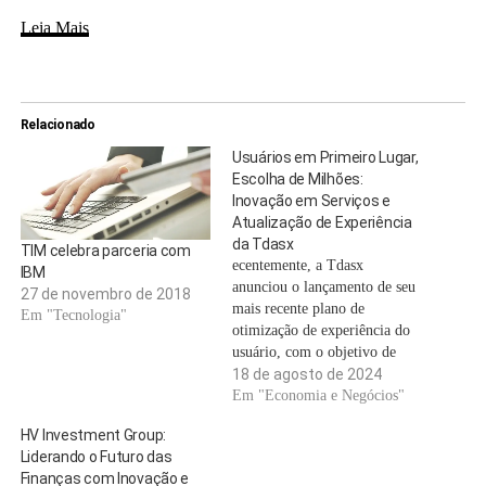
Leia Mais
Relacionado
Usuários em Primeiro Lugar,
Escolha de Milhões:
Inovação em Serviços e
Atualização de Experiência
da Tdasx
TIM celebra parceria com
ecentemente, a Tdasx
IBM
anunciou o lançamento de seu
27 de novembro de 2018
mais recente plano de
Em "Tecnologia"
otimização de experiência do
usuário, com o objetivo de
oferecer um ambiente de
18 de agosto de 2024
operação mais conveniente e
Em "Economia e Negócios"
amigável para usuários
HV Investment Group:
globais. Como líder em
Liderando o Futuro das
inovação financeira na era
Finanças com Inovação e
Web3, a Tdasx mantém o foco