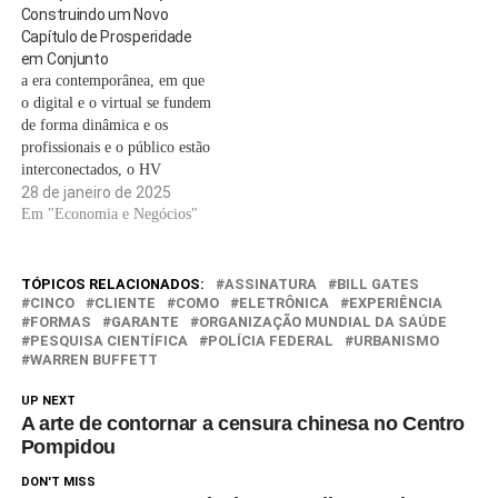
Construindo um Novo
na experiência do usuário,…
Capítulo de Prosperidade
em Conjunto
a era contemporânea, em que
o digital e o virtual se fundem
de forma dinâmica e os
profissionais e o público estão
interconectados, o HV
Investment Group destaca-se
28 de janeiro de 2025
como um catalisador para a
Em "Economia e Negócios"
criação de um novo capítulo
de conexão de riqueza e
geração de resultados
TÓPICOS RELACIONADOS:
ASSINATURA
BILL GATES
sustentáveis. Fundado em
CINCO
CLIENTE
COMO
ELETRÔNICA
EXPERIÊNCIA
FORMAS
GARANTE
ORGANIZAÇÃO MUNDIAL DA SAÚDE
2000,…
PESQUISA CIENTÍFICA
POLÍCIA FEDERAL
URBANISMO
WARREN BUFFETT
UP NEXT
A arte de contornar a censura chinesa no Centro
Pompidou
DON'T MISS