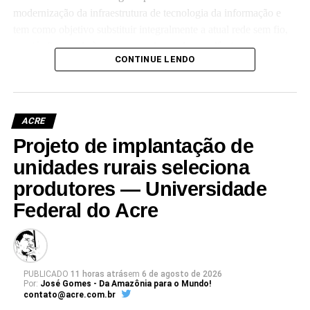
modernização da infraestrutura de tecnologia da informação e
tem como objetivo substituir integralmente a atual rede sem fio,
que já não atende às crescentes demandas acadêmicas e
CONTINUE LENDO
administrativas da universidade.
ACRE
Projeto de implantação de
Leia Mais: UFAC
unidades rurais seleciona
produtores — Universidade
Federal do Acre
PUBLICADO
11 horas atrás
em
6 de agosto de 2026
Por:
José Gomes - Da Amazônia para o Mundo!
contato@acre.com.br