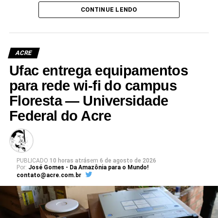
e deve ser entregue em breve.
CONTINUE LENDO
Participaram da visita pró-reitores e membros da administração
superior da Ufac.
ACRE
Ufac entrega equipamentos
para rede wi-fi do campus
Floresta — Universidade
Leia Mais: UFAC
Federal do Acre
PUBLICADO
10 horas atrás
em
6 de agosto de 2026
Por:
José Gomes - Da Amazônia para o Mundo!
contato@acre.com.br