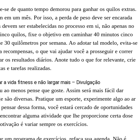
re-se de quanto tempo demorou para ganhar os quilos extras.
 em um mês. Por isso, a perda de peso deve ser encarada
s devem ser estabelecidas no processo em si, não apenas no
inco quilos, fixe o objetivo em caminhar 40 minutos cinco
e 30 quilômetros por semana. Ao adotar tal modelo, evita-se
a recompensas, o que vai ajudar você a prosseguir e correr
r os resultados diários. Anote tudo o que for relevante, crie
s e tarefas realizadas.
ar a vida fitness e não largar mais – Divulgação
u ao menos pense que goste. Assim será mais fácil dar
e são diversas. Pratique um esporte, experimente algo ao ar
pensar dessa forma, você estará cercado de oportunidades
é encontrar alguma atividade que lhe proporcione certa dose
otivação é variar sempre os exercícios.
ar um programa de exercícios, refaça sua agenda. Não é