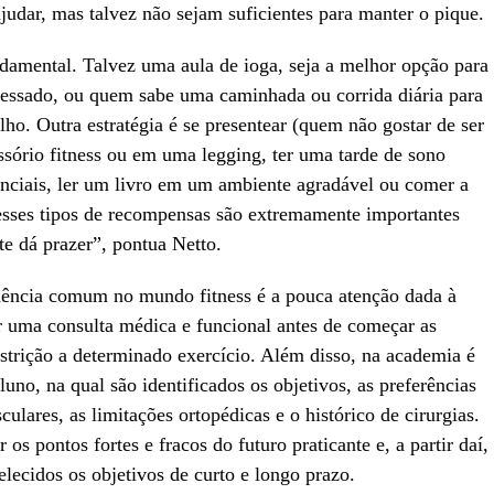
judar, mas talvez não sejam suficientes para manter o pique.
ndamental. Talvez uma aula de ioga, seja a melhor opção para
tressado, ou quem sabe uma caminhada ou corrida diária para
lho. Outra estratégia é se presentear (quem não gostar de ser
ório fitness ou em uma legging, ter uma tarde de sono
enciais, ler um livro em um ambiente agradável ou comer a
esses tipos de recompensas são extremamente importantes
te dá prazer”, pontua Netto.
udência comum no mundo fitness é a pouca atenção dada à
r uma consulta médica e funcional antes de começar as
estrição a determinado exercício. Além disso, na academia é
luno, na qual são identificados os objetivos, as preferências
lares, as limitações ortopédicas e o histórico de cirurgias.
r os pontos fortes e fracos do futuro praticante e, a partir daí,
elecidos os objetivos de curto e longo prazo.