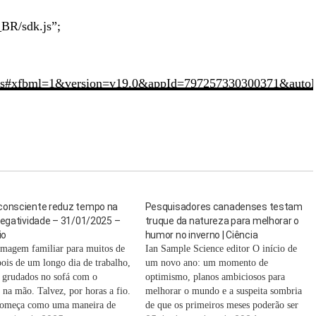
_BR/sdk.js”;
sdk.js#xfbml=1&version=v19.0&appId=797257330300371&aut
consciente reduz tempo na
Pesquisadores canadenses testam
negatividade – 31/01/2025 –
truque da natureza para melhorar o
io
humor no inverno | Ciência
magem familiar para muitos de
Ian Sample Science editor O início de
pois de um longo dia de trabalho,
um novo ano: um momento de
 grudados no sofá com o
optimismo, planos ambiciosos para
 na mão. Talvez, por horas a fio.
melhorar o mundo e a suspeita sombria
começa como uma maneira de
de que os primeiros meses poderão ser