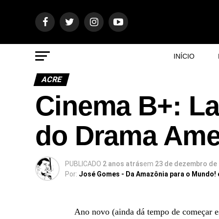
INÍCIO
ACRE
Cinema B+: La
do Drama Ame
PUBLICADO
2 anos atrás
em
23 de dezembro de
Por:
José Gomes - Da Amazônia para o Mundo!
Ano novo (ainda dá tempo de começar es