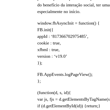
do benefício da interação social, ter u
especialmente no início.
window.fbAsyncInit = function() {
FB.init({
appId : ‘817366702975485’,
cookie : true,
xfbml : true,
version : ‘v19.0’
});
FB.AppEvents.logPageView();
};
(function(d, s, id){
var js, fjs = d.getElementsByTagName(s
if (d.getElementById(id)) {return;}