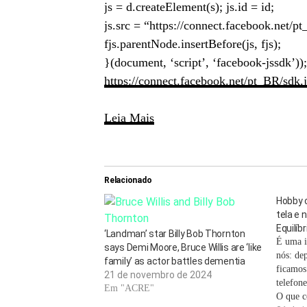
js = d.createElement(s); js.id = id;
js.src = “https://connect.facebook.net/pt
fjs.parentNode.insertBefore(js, fjs);
}(document, ‘script’, ‘facebook-jssdk’));
https://connect.facebook.net/pt_BR/
Leia Mais
Relacionado
Hobby 
tela e 
Equilíbr
‘Landman’ star Billy Bob Thornton
É uma i
says Demi Moore, Bruce Willis are ‘like
nós: de
family’ as actor battles dementia
ficamos
21 de novembro de 2024
telefone
Em "ACRE"
O que 