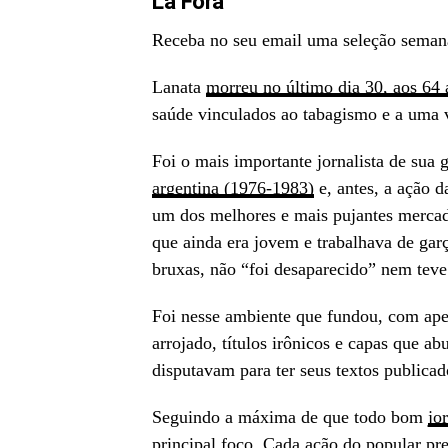
Lá Fora
Receba no seu email uma seleção seman
Lanata
morreu no último dia 30, aos 64 
saúde vinculados ao tabagismo e a uma v
Foi o mais importante jornalista de sua
argentina (1976-1983)
e, antes, a ação d
um dos melhores e mais pujantes mercado
que ainda era jovem e trabalhava de gar
bruxas, não “foi desaparecido” nem teve 
Foi nesse ambiente que fundou, com ape
arrojado, títulos irônicos e capas que a
disputavam para ter seus textos publicado
Seguindo a máxima de que todo bom
jo
principal foco. Cada ação do popular pr