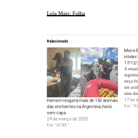
Leia Mais: Folha
Relacionado
Morre B
intelec
17/12/2
A ensaís
argenti
terça-fe
um acide
uma das 
América
17 de 
Homem resgata mais de 150 animais
revoluçã
Em "A
das enchentes na Argentina; herói
por for
sem capa
leitores
24 de março de 2025
Em "ACRE"