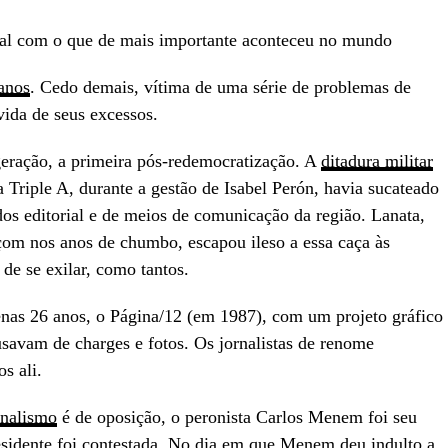
al com o que de mais importante aconteceu no mundo
anos
. Cedo demais, vítima de uma série de problemas de
ida de seus excessos.
 geração, a primeira pós-redemocratização. A
ditadura militar
a Triple A, durante a gestão de Isabel Perón, havia sucateado
s editorial e de meios de comunicação da região. Lanata,
çom nos anos de chumbo, escapou ileso a essa caça às
de se exilar, como tantos.
nas 26 anos, o Página/12 (em 1987), com um projeto gráfico
busavam de charges e fotos. Os jornalistas de renome
s ali.
rnalismo
é de oposição, o peronista Carlos Menem foi seu
esidente foi contestada. No dia em que Menem deu indulto a