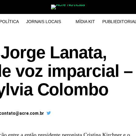
POLÍTICA
JORNAIS LOCAIS
MÍDIA KIT
PUBLIEDITORIA
Jorge Lanata,
e voz imparcial –
Sylvia Colombo
 contato@acre.com.br
cção entre a então presidente peronista
Cristina Kirchner
e o