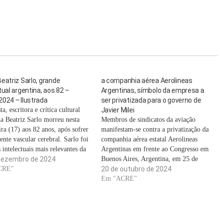
eatriz Sarlo, grande
a companhia aérea Aerolineas
tual argentina, aos 82 –
Argentinas, símbolo da empresa a
024 – Ilustrada
ser privatizada para o governo de
ta, escritora e crítica cultural
Javier Milei
na Beatriz Sarlo morreu nesta
Membros de sindicatos da aviação
ira (17) aos 82 anos, após sofrer
manifestam-se contra a privatização da
nte vascular cerebral. Sarlo foi
companhia aérea estatal Aerolineas
intelectuais mais relevantes da
Argentinas em frente ao Congresso em
 Latina, responsável por uma
dezembro de 2024
Buenos Aires, Argentina, em 25 de
o na crítica literária argentina e
CRE"
setembro de 2024. JUAN
20 de outubro de 2024
mar gerações de professores,
MABROMATA/AFP “Somos argentinos
Em "ACRE"
 e intelectuais. Deu…
e se há um povo que sabe navegar nas
tempestades, somos nós. » Orgulho
nacional, mito da…