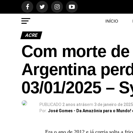
INÍCIO
ACRE
Com morte de 
Argentina perd
03/01/2025 – 
PUBLICADO
2 anos atrás
em
3 de janeiro de 2025
Por:
José Gomes - Da Amazônia para o Mundo!
Era o ano de 2012 e já corria solta a fri