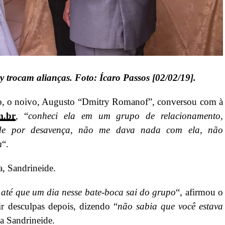
y trocam alianças. Foto: Ícaro Passos [02/02/19].
to, o noivo, Augusto “Dmitry Romanof”, conversou com à
m.br
, “
conheci ela em um grupo de relacionamento,
de por desavença, não me dava nada com ela, não
m
“.
a, Sandrineide.
 até que um dia nesse bate-boca sai do grupo
“, afirmou o
dir desculpas depois, dizendo “
não sabia que você estava
da Sandrineide.