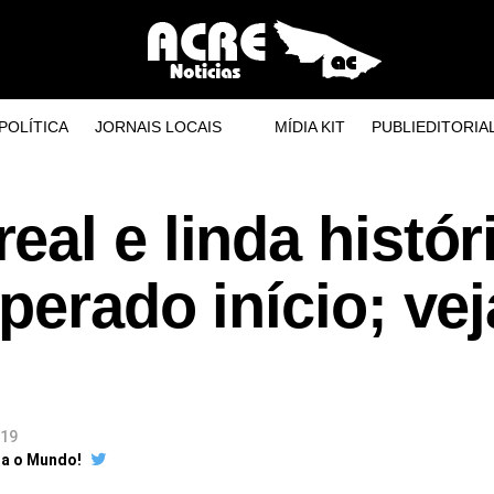
POLÍTICA
JORNAIS LOCAIS
MÍDIA KIT
PUBLIEDITORIA
al e linda histór
perado início; vej
019
ra o Mundo!