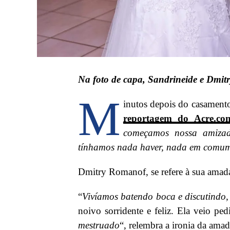
Na foto de capa, Sandrineide e Dmitr
M
inutos depois do casamen
reportagem do Acre.co
começamos nossa amiza
tínhamos nada haver, nada em comu
Dmitry Romanof, se refere à sua amad
“
Vivíamos batendo boca e discutindo,
noivo sorridente e feliz. Ela veio pe
mestruado
“, relembra a ironia da ama