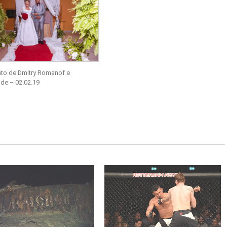
to de Dmitry Romanof e
ide – 02.02.19