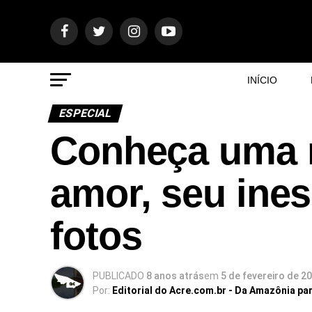
INÍCIO
ESPECIAL
Conheça uma re
amor, seu ines
fotos
PUBLICADO
8 anos atrás
em
5 de fevereiro de 2
Por:
Editorial do Acre.com.br - Da Amazônia pa