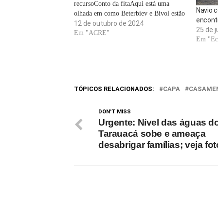
recursoConto da fitaAqui está uma
Navio 
olhada em como Beterbiev e Bivol estão
encontr
se saindo antes do evento principal desta
12 de outubro de 2024
25 de j
noite. Fisicamente, não há muito que
Em "ACRE"
Em "Ec
separe esses ex-companheiros amadores
russos: Beterbiev tem a menor vantagem
em…
TÓPICOS RELACIONADOS:
CAPA
CASAME
DON'T MISS
Urgente: Nível das águas d
Tarauacá sobe e ameaça
desabrigar famílias; veja fo