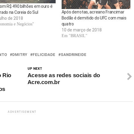
com R$ 490 bilhões em ouro é
Após derrotas, acreano Francimar
ado na Coreia do Sul
Bodão é demitido do UFC com mais
ulho de 2018
quatro
onomia e Negócios"
10 de março de 2018
Em "BRASIL"
NTO
DMITRY
FELICIDADE
SANDRINEIDE
UP NEXT
o Rio
Acesse as redes sociais do
Acre.com.br
tos
ADVERTISEMENT