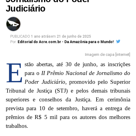
molecular framework may allow it to interact with
Judiciário
Oxytocin receptors, which are widely distributed
throughout the organism. These receptors are theorized
to play a role in modulating neurochemical signaling,
PUBLICADO
1 ano atrás
em
21 de junho de 2025
immune responses, and metabolic adaptation.
Por:
Editorial do Acre.com.br - Da Amazônia para o Mundo!
Neurotransmitter Modulation Research
Imagem de capa [internet]
E
stão abertas, até 30 de junho, as inscrições
It has been hypothesized that Oxytocin peptide might
para o
II Prêmio Nacional de Jornalismo do
contribute to neurotransmitter balance by supporting the
Poder Judiciário
, promovido pelo Superior
release and activity of key neurochemicals. Studies
Tribunal de Justiça (STJ) e pelos demais tribunais
suggest that its interactions with serotonergic and
superiores e conselhos da Justiça. Em cerimônia
dopaminergic systems may be relevant to cognitive
prevista para 10 de setembro, haverá a entrega de
adaptability and emotional regulation. Furthermore,
prêmios de R$ 5 mil para os autores dos melhores
investigations purport that the peptide may interact with
gamma-aminobutyric acid (GABA) pathways,
trabalhos.
potentially contributing to neuroadaptive responses.