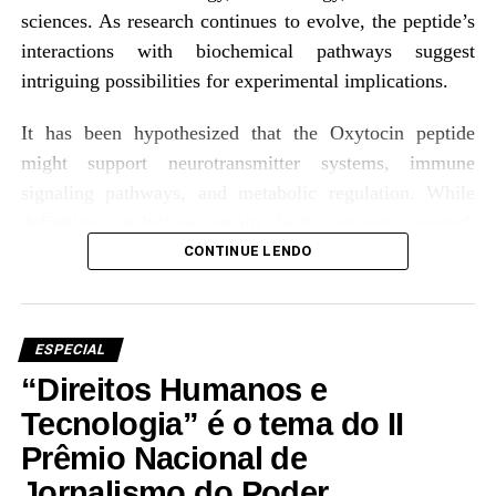
sciences. As research continues to evolve, the peptide’s
o presente e para o futuro.
interactions with biochemical pathways suggest
intriguing possibilities for experimental implications.
Local:
Ginásio Ruynet Lima de Matos, Tarauacá/AC
Data:
8 de abril
It has been hypothesized that the Oxytocin peptide
Horário:
a partir das 17h30
might support neurotransmitter systems, immune
signaling pathways, and metabolic regulation. While
Entrada gratuita e aberta ao público.
definitive conclusions remain elusive, ongoing research
indicates that the Oxytocin peptide may hold promise in
CONTINUE LENDO
multiple domains, warranting further investigation into
its speculative implications.
ESPECIAL
Structural Composition and Mechanisms
“Direitos Humanos e
Tecnologia” é o tema do II
Oxytocin is a neurohypophysial peptide composed of
Prêmio Nacional de
nine amino acids, forming a cyclic structure stabilized
by a disulfide bond. Research indicates that its
Jornalismo do Poder