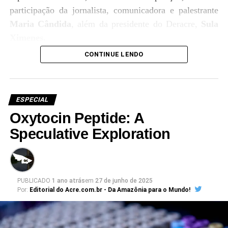
participação da jornalista, comunicadora e palestrante
Maria Cândida
, além da presidente do Deracre,
Sula
Ximenes.
CONTINUE LENDO
ESPECIAL
Oxytocin Peptide: A
Speculative Exploration
PUBLICADO
1 ano atrás
em
27 de junho de 2025
Por:
Editorial do Acre.com.br - Da Amazônia para o Mundo!