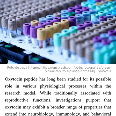
Ver essa foto no Instagram
Foto de capa [internet] https://unsplash.com/pt-br/fotografias/green-
pink-and-purple-plastic-bottles-0jE8ynV4mis
Oxytocin peptide has long been studied for its possible
Um post compartilhado por Governo do Acre (@governo.acre)
role in various physiological processes within the
research model. While traditionally associated with
reproductive functions, investigations purport that
Uma conversa atual e necessária sobre liderança,
oxytocin may exhibit a broader range of properties that
protagonismo feminino, transformação do mundo do
extend into neurobiology, immunology, and behavioral
trabalho, impacto do digital e novas possibilidades para