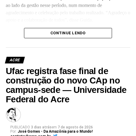
ao lado da gestão nesse período, num momento de
agradecimento e celebração pelo trabalho realizado. “Agradeço o
apoio e a colaboração de todos”, disse Guida.
(Camila Barbosa, estagiária Ascom/Ufac)
CONTINUE LENDO
ACRE
Ufac registra fase final de
Leia Mais: UFAC
construção do novo CAp no
campus-sede — Universidade
Federal do Acre
PUBLICADO
3 dias atrás
em
7 de agosto de 2026
Por:
José Gomes - Da Amazônia para o Mundo!