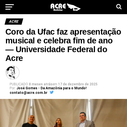
ACRE
Coro da Ufac faz apresentação
musical e celebra fim de ano
— Universidade Federal do
Acre
PUBLICADO
8 meses atrás
em
17 de dezembro de 2025
Por:
José Gomes - Da Amazônia para o Mundo!
contato@acre.com.br