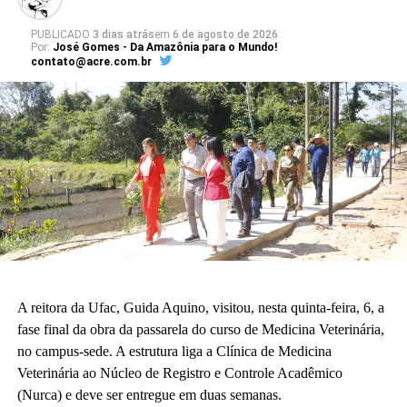
O diretor do CAp, Ceilton França, enfatizou a adequação do
projeto arquitetônico às necessidades da educação básica. “Para
PUBLICADO
3 dias atrás
em
6 de agosto de 2026
Por:
José Gomes - Da Amazônia para o Mundo!
nós o sonho já está acontecendo. Quando enxergamos que a
contato@acre.com.br
construção existe, é uma construção adequada à nossa realidade
da educação básica.”
A vice-diretora do CAp, Alessandra Perez Lima, destacou a
relevância do novo espaço para a rotina pedagógica e acadêmica.
“Muito em breve vamos deixar de ser nômades e teremos o
nosso lugar. Eu olho para cada espaço aqui e já vejo essas
crianças correndo e sendo felizes.”
Também participaram da cerimônia o pró-reitor de Planejamento,
Alexandre Rid; o pró-reitor de Administração, Marcelo Cruz; o
prefeito do campus, Artesson Cruz; além de professores, técnico-
A reitora da Ufac, Guida Aquino, visitou, nesta quinta-feira, 6, a
administrativos, estudantes e representantes da construtora
fase final da obra da passarela do curso de Medicina Veterinária,
responsável pela obra.
no campus-sede. A estrutura liga a Clínica de Medicina
Veterinária ao Núcleo de Registro e Controle Acadêmico
(Fhagner Soares, estagiário Ascom/Ufac)
(Nurca) e deve ser entregue em duas semanas.