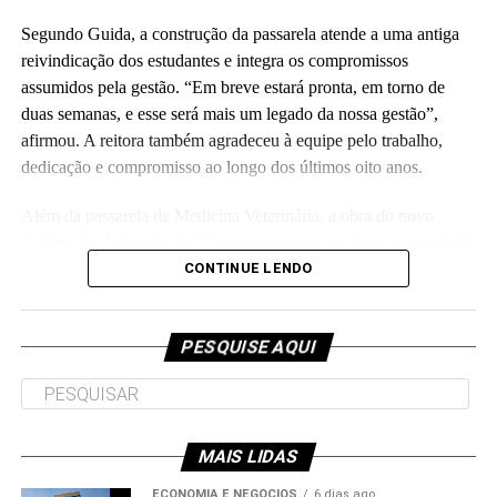
Segundo Guida, a construção da passarela atende a uma antiga
reivindicação dos estudantes e integra os compromissos
assumidos pela gestão. “Em breve estará pronta, em torno de
duas semanas, e esse será mais um legado da nossa gestão”,
Leia Mais: UFAC
afirmou. A reitora também agradeceu à equipe pelo trabalho,
dedicação e compromisso ao longo dos últimos oito anos.
Além da passarela de Medicina Veterinária, a obra do novo
Colégio de Aplicação da Ufac também está em fase de conclusão
e deve ser entregue em breve.
CONTINUE LENDO
Participaram da visita pró-reitores e membros da administração
superior da Ufac.
PESQUISE AQUI
MAIS LIDAS
Leia Mais: UFAC
ECONOMIA E NEGÓCIOS
6 dias ago