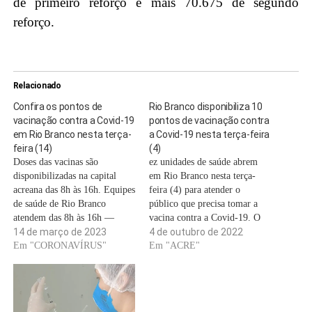
de primeiro reforço e mais 70.675 de segundo
reforço.
Relacionado
Confira os pontos de
Rio Branco disponibiliza 10
vacinação contra a Covid-19
pontos de vacinação contra
em Rio Branco nesta terça-
a Covid-19 nesta terça-feira
feira (14)
(4)
Doses das vacinas são
ez unidades de saúde abrem
disponibilizadas na capital
em Rio Branco nesta terça-
acreana das 8h às 16h. Equipes
feira (4) para atender o
de saúde de Rio Branco
público que precisa tomar a
atendem das 8h às 16h —
vacina contra a Covid-19. O
Foto: Emanoele Daiane. As
14 de março de 2023
horário de atendimento é das
4 de outubro de 2022
Unidades de Referência em
Em "CORONAVÍRUS"
8h às 16h. A vacina é aplicada
Em "ACRE"
Atenção Primária (Uraps) e
nos seguintes pontos: Urap
Unidades de Saúde Familiar
Eduardo Asmar Urap
(USF) estarão desta terça-feira
Rozangela Pimentel Urap São
(14) para atender a população
Francisco Urap Vila…