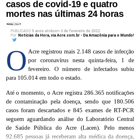
casos de covid-19 e quatro
Veja pontos:
Outras patologias que podem ser atribuídas ao aumento na
mortes nas últimas 24 horas
procura de atendimentos, segundo o gerente, são a diarreia, com
711 notificações, e as transmitidas pela água, como é o caso da
Urap Eduardo Asmar
leptospirose. Somente em março, a unidade registrou 94
PUBLICADO
5 anos atrás
em
3 de fevereiro de 2022
Urap Rozangela Pimentel
notificações, sendo que 17 deram positivo. Em todo o estado,
29
Por:
Notícias da Hora, via Acre.com.br - Da Amazônia para o Mundo!
casos foram confirmados em 2023
até agora.
Urap São Francisco
O
Acre registrou mais 2.148 casos de infecção
Urap Vila Ivonete
“A síndrome diarreica, juntamente com outras doenças de
por coronavírus nesta quinta-feira, 1 de
veiculação hídrica, como a leptospirose, eles tiveram um ‘boom’
Urap Hidalgo de Lima
fevereiro. O número de infectados subiu
agora neste período pós-enchente — que na verdade não é pós,
Urap Ary Rodrigues
para 105.014 em todo o estado.
pois estamos vivendo as consequências –, justamente por conta
Urap Bacurau
das pessoas que foram atingidas pelas alagações. Foram pessoas
Até o momento, o Acre registra 286.365 notificações
que tiveram contato com água contaminada, que tiveram suas
Urap Cláudia Vitorino
de contaminação pela doença, sendo que 180.506
residências alagadas e ficaram ilhados, de alguma forma tiveram
Policlínica Barral y Barral
contato com a água ou objetos procedentes dela, e adquiriram
casos foram descartados e 845 exames de RT-PCR
esse tipo de infecção”, falou.
Uraps Valdeiza Valdez
seguem aguardando análise do Laboratório Central
de Saúde Pública do Acre (Lacen). Pelo menos
Urap Roney Meireles
A dengue foi a doença com o maior número de notificações, com
92.685 pessoas já receberam alta médica da doença,
895 casos prováveis. Sobre isto, ele comentou que apesar de ser