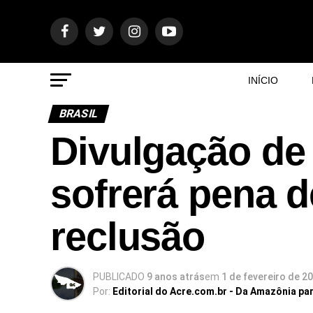
INÍCIO
BRASIL
Divulgação de 
sofrerá pena d
reclusão
PUBLICADO
9 anos atrás
em
1 de fevereiro de 2
Por:
Editorial do Acre.com.br - Da Amazônia pa