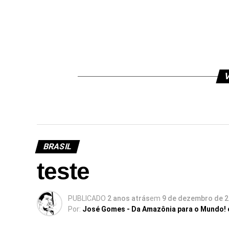
V
BRASIL
teste
PUBLICADO
2 anos atrás
em
9 de dezembro de 
Por:
José Gomes - Da Amazônia para o Mundo!