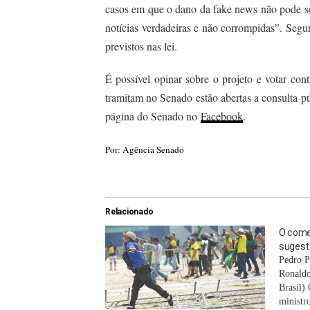
casos em que o dano da fake news não pode ser
notícias verdadeiras e não corrompidas”. Segun
previstos nas lei.
É possível opinar sobre o projeto e votar con
tramitam no Senado estão abertas a consulta p
página do Senado no
Facebook
.
Por: A
gência Senado
Relacionado
O come
sugest
Pedro P
Ronaldo
Brasil)
ministr