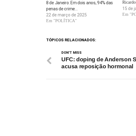
Ricardo
8 de Janeiro: Em dois anos, 94% das
quarta-f
15 de j
penas de crime…
governa
Em "P
22 de março de 2025
(União 
Em "POLÍTICA"
estados 
nova v
TÓPICOS RELACIONADOS:
DON'T MISS
UFC: doping de Anderson S
acusa reposição hormonal