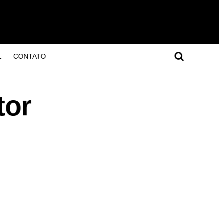
L
CONTATO
tor
e