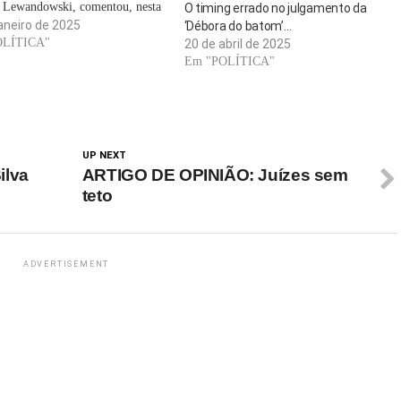
 Lewandowski, comentou, nesta
O timing errado no julgamento da
eira, uma proposta feita pelo
aneiro de 2025
‘Débora do batom’…
dor de Goiás, Ronaldo Caiado
OLÍTICA"
20 de abril de 2025
Brasil-GO), que autorizasse os
Em "POLÍTICA"
e o Distrito Federal, por meio da
ersão da…
UP NEXT
ilva
ARTIGO DE OPINIÃO: Juízes sem
teto
ADVERTISEMENT