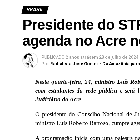
BRASIL
Presidente do ST
agenda no Acre ne
PUBLICADO
2 anos atrás
em
23 de julho de 2024
Por:
Radialista José Gomes - Da Amazônia par
Nesta quarta-feira, 24, ministro Luís Rob
com estudantes da rede pública e ser
Judiciário do Acre
O presidente do Conselho Nacional de Ju
ministro Luís Roberto Barroso, cumpre agen
A programação inicia com uma palestra n