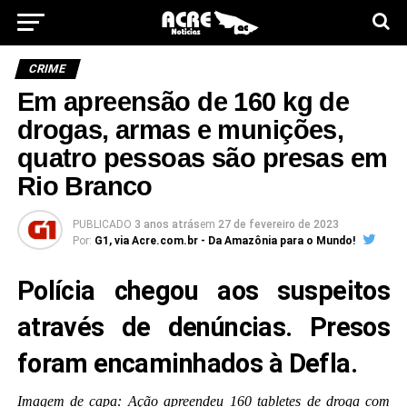
CRIME
Em apreensão de 160 kg de
drogas, armas e munições,
quatro pessoas são presas em
Rio Branco
PUBLICADO
3 anos atrás
em
27 de fevereiro de 2023
Por:
G1, via Acre.com.br - Da Amazônia para o Mundo!
Polícia chegou aos suspeitos
através de denúncias. Presos
foram encaminhados à Defla.
Imagem de capa: Ação apreendeu 160 tabletes de droga com