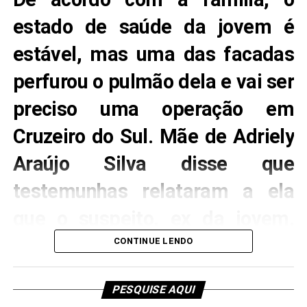
0001195-37.2024.8.01.0014, onde é reclamante
Crime ocorreu na manhã desta quarta-feira (30) —
estado de saúde da jovem é
(
processo público
).
Foto: Reprodução/Google Street View
estável, mas uma das facadas
.
perfurou o pulmão dela e vai ser
preciso uma operação em
Cruzeiro do Sul. Mãe de Adriely
Araújo Silva disse que
testemunhas relataram a ela
que o suspeito, ex da jovem,
estava com ciúmes dela.
CONTINUE LENDO
Capa: Adriely Araújo Silva, de 18 anos, levou 15 facadas do ex-
PESQUISE AQUI
namorado — Foto: Arquivo pessoal.