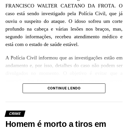
FRANCISCO WALTER CAETANO DA FROTA. O
caso está sendo investigado pela Polícia Civil, que já
ouviu o suspeito do ataque. O idoso sofreu um corte
profundo na cabeça e várias lesões nos braços, mas,
segundo informações, recebeu atendimento médico e
está com o estado de saúde estável.
A Polícia Civil informou que as investigações estão em
andamento e, por isso, detalhes do caso não podem ser
divulgados no momento. O objetivo é evitar que a
apuração dos fatos seja prejudicada, enquanto novos
desdobramentos são esperados nas próximas horas para
CONTINUE LENDO
esclarecer as motivações do crime.
CRIME
Homem é morto a tiros em