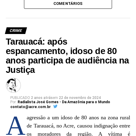
COMENTÁRIOS
CRIME
Tarauacá: após
espancamento, idoso de 80
anos participa de audiência na
Justiça
PUBLICADO
2 anos atrás
em
22 de novembro de 2024
Por:
Radialista José Gomes - Da Amazônia para o Mundo
contato@acre.com.br
A
agressão a um idoso de 80 anos na zona rural
de Tarauacá, no Acre, causou indignação entre
os moradores da região. A vítima é