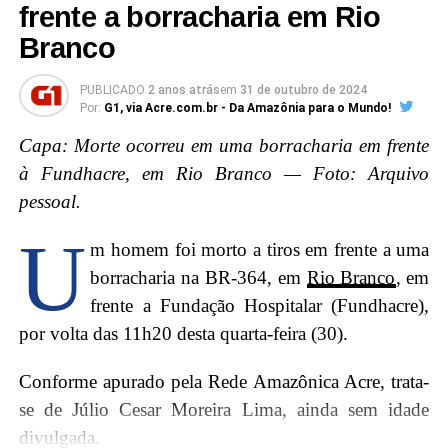
frente a borracharia em Rio
Branco
PUBLICADO
2 anos atrás
em
31 de outubro de 2024
Por:
G1, via Acre.com.br - Da Amazônia para o Mundo!
Capa: Morte ocorreu em uma borracharia em frente
à Fundhacre, em Rio Branco — Foto: Arquivo
pessoal.
U
m homem foi morto a tiros em frente a uma
borracharia na BR-364, em
Rio Branco
, em
frente a Fundação Hospitalar (Fundhacre),
por volta das 11h20 desta quarta-feira (30).
Conforme apurado pela Rede Amazônica Acre, trata-
se de Júlio Cesar Moreira Lima, ainda sem idade
divulgada.