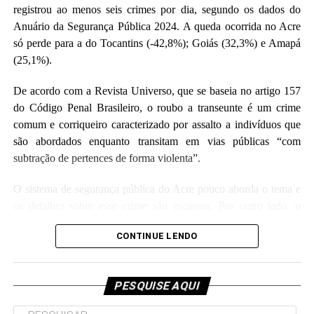
registrou ao menos seis crimes por dia, segundo os dados do
Anuário da Segurança Pública 2024. A queda ocorrida no Acre
só perde para a do Tocantins (-42,8%); Goiás (32,3%) e Amapá
(25,1%).
Cemitério de Tarauacá [créditos: Acre.com.br]
De acordo com a Revista Universo, que se baseia no artigo 157
O pedido para aumentar o prazo foi acolhido pelo
do Código Penal Brasileiro, o roubo a transeunte é um crime
Colegiado, mas foi mantida a aplicação de multa para o
comum e corriqueiro caracterizado por assalto a indivíduos que
caso de descumprimento da ordem judicial. O relator do
são abordados enquanto transitam em vias públicas “com
recurso foi o desembargador Nonato Maia.
subtração de pertences de forma violenta”.
O sistema de segurança pública do Acre pouco aborda o tema e
O magistrado escreveu que: “o prazo de 10 dias
os detalhes sobre esse crime são escassos. Por outro lado, o
inicialmente fixado pelo Juízo de origem revela-se
Anuário Brasileiro de Segurança Pública se baseia em
desproporcional diante da complexidade do
CONTINUE LENDO
informações fornecidas pelas secretarias de segurança pública
procedimento de licenciamento ambiental, que exige
estaduais, pelas polícias civis, militares e federal, entre outras
análise técnica, estudos específicos e medidas
fontes oficiais da Segurança Pública. A publicação é uma
mitigatórias”.
PESQUISE AQUI
ferramenta importante para a promoção da transparência e da
prestação de contas na área, contribuindo para a melhoria da