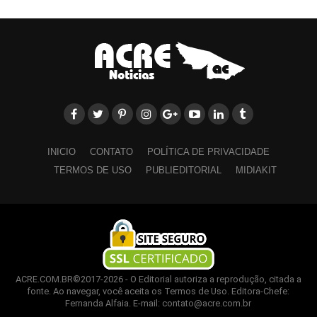
uma atividade potencialmente poluidora, deve-se adotar
uma postura cautelosa, evitando-se medidas que possam
comprometer o meio ambiente e a saúde da população”
escreveu Maia.
Agravo de Instrumento n.º 1001814-89.2024.8.01.0000
INICIO
CONTATO
POLÍTICA DE PRIVACIDADE
TERMOS DE USO
PUBLIEDITORIAL
MIDIAKIT
ACRE.COM.BR©2017-2026 - O Editorial autoriza a reprodução, citada a
fonte. Ao navegar, você aceita os Termos de Uso. Editora-Chefe:
Fernanda Alfaia. E-mail: contato@acre.com.br