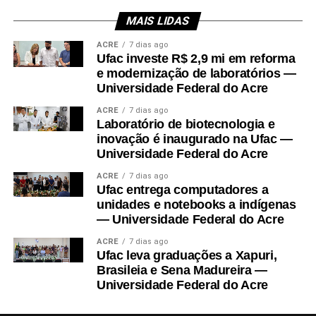
comunidades interna e externa.
MAIS LIDAS
Outra parte do recurso será aplicada em propriedades rurais,
ACRE
7 dias ago
fomentando unidades de referência em produção, com técnicas
Ufac investe R$ 2,9 mi em reforma
sustentáveis, como integração entre produção animal e produção
e modernização de laboratórios —
vegetal, recuperação de solos degradados, manejo integrado de
Universidade Federal do Acre
pragas e doenças, agregação de valor, manejo do uso da água e
ACRE
7 dias ago
adoção de rotação e consórcio de plantas. O projeto também
Laboratório de biotecnologia e
custeará contratação de técnicos extensionistas para trabalho nas
inovação é inaugurado na Ufac —
comunidades envolvidas.
Universidade Federal do Acre
ACRE
7 dias ago
No final do projeto, estudantes, produtores e técnicos farão
Ufac entrega computadores a
visitas de campo para observação das tecnologias construídas.
unidades e notebooks a indígenas
No
9º Interpet Ufac-2026
, ocorrido em 16 e 17 de julho, no
— Universidade Federal do Acre
campus-sede, reunindo Programas de Educação Tutorial (PETs)
ACRE
7 dias ago
da Ufac, a coordenadora do projeto, professora Marilene Santos,
Ufac leva graduações a Xapuri,
apresentou-o na palestra de abertura do evento.
Brasileia e Sena Madureira —
Universidade Federal do Acre
“Foi uma oportunidade para dar transparência ao uso do recurso