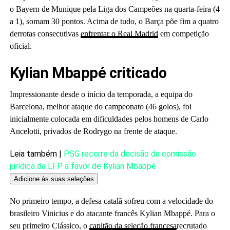
o Bayern de Munique pela Liga dos Campeões na quarta-feira (4
a 1), somam 30 pontos. Acima de tudo, o Barça põe fim a quatro
derrotas consecutivas
enfrentar o Real Madrid
em competição
oficial.
Kylian Mbappé criticado
Impressionante desde o início da temporada, a equipa do
Barcelona, ​​melhor ataque do campeonato (46 golos), foi
inicialmente colocada em dificuldades pelos homens de Carlo
Ancelotti, privados de Rodrygo na frente de ataque.
Artigo
Leia também |
PSG recorre da decisão da comissão
reservado
jurídica da LFP a favor de Kylian Mbappé
para
Adicione às suas seleções
nossos
No primeiro tempo, a defesa catalã sofreu com a velocidade do
assinantes
brasileiro Vinicius e do atacante francês Kylian Mbappé. Para o
seu primeiro Clássico, o
capitão da seleção francesa
recrutado