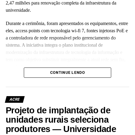
2,47 milhões para renovação completa da infraestrutura da
universidade.
Durante a cerimônia, foram apresentados os equipamentos, entre
eles, access points com tecnologia wi-fi 7, fontes injetoras PoE e
a controladora de rede responsável pelo gerenciamento do
sistema. A iniciativa integra o plano institucional de
modernização da infraestrutura de tecnologia da informação e
tem como objetivo substituir integralmente a atual rede sem fio,
que já não atende às crescentes demandas acadêmicas e
CONTINUE LENDO
administrativas da universidade.
ACRE
Projeto de implantação de
Leia Mais: UFAC
unidades rurais seleciona
produtores — Universidade