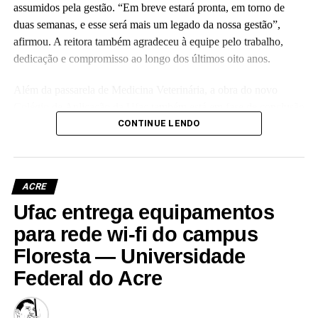
assumidos pela gestão. “Em breve estará pronta, em torno de
duas semanas, e esse será mais um legado da nossa gestão”,
afirmou. A reitora também agradeceu à equipe pelo trabalho,
dedicação e compromisso ao longo dos últimos oito anos.
Além da passarela de Medicina Veterinária, a obra do novo
Colégio de Aplicação da Ufac também está em fase de conclusão
e deve ser entregue em breve.
CONTINUE LENDO
Participaram da visita pró-reitores e membros da administração
superior da Ufac.
ACRE
Ufac entrega equipamentos
para rede wi-fi do campus
Floresta — Universidade
Leia Mais: UFAC
Federal do Acre