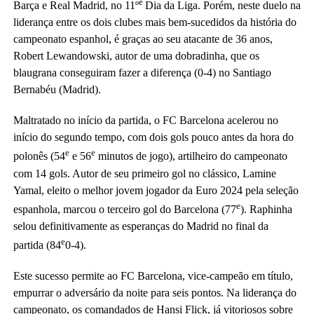
e
Barça e Real Madrid, no 11º
Dia da Liga. Porém, neste duelo na
liderança entre os dois clubes mais bem-sucedidos da história do
campeonato espanhol, é graças ao seu atacante de 36 anos,
Robert Lewandowski, autor de uma dobradinha, que os
blaugrana conseguiram fazer a diferença (0-4) no Santiago
Bernabéu (Madrid).
Maltratado no início da partida, o FC Barcelona acelerou no
início do segundo tempo, com dois gols pouco antes da hora do
e
e
polonês (54
e 56
minutos de jogo), artilheiro do campeonato
com 14 gols. Autor de seu primeiro gol no clássico, Lamine
Yamal, eleito o melhor jovem jogador da Euro 2024 pela seleção
e
espanhola, marcou o terceiro gol do Barcelona (77
). Raphinha
selou definitivamente as esperanças do Madrid no final da
e
partida (84
0-4).
Este sucesso permite ao FC Barcelona, ​​​​vice-campeão em título,
empurrar o adversário da noite para seis pontos. Na liderança do
campeonato, os comandados de Hansi Flick, já vitoriosos sobre