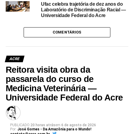
Ufac celebra trajetória de dez anos do
Laboratório de Discriminação Racial —
Universidade Federal do Acre
COMENTÁRIOS
ACRE
Reitora visita obra da
passarela do curso de
Medicina Veterinária —
Universidade Federal do Acre
PUBLICADO
20 horas atrás
em
6 de agosto de 2026
Por:
José Gomes - Da Amazônia para o Mundo!
contato@acre.com.br