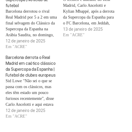
futebol
Madrid, Carlo Ancelotti e
Barcelona derrotou o rival
Kylian Mbappé, após a derrota
Real Madrid por 5 a 2 em uma
da Supercopa da Espanha para
final selvagem do Clássico da
o FC Barcelona, ​​em Jeddah,
Supercopa da Espanha na
domingo, 12 de janeiro de
13 de janeiro de 2025
Arábia Saudita, no domingo,
2025. STRINGER/REUTERS
Em "ACRE"
para ganhar o primeiro troféu
12 de janeiro de 2025
Já humilhado por 4 a 0 em
da era Hansi Flick. Kylian
Em "ACRE"
outubro de 2024 em seu
Mbappe colocou o Real
gramado pelo FC Barcelona, ​​o
Barcelona derrota o Real
Madrid na frente, mas um
Real…
Madrid em caótico clássico
Barcelona dominante marcou
da Supercopa da Espanha |
cinco em resposta…
Futebol de clubes europeus
Sid Lowe “Não sei o que se
passa com os clássicos, mas
eles têm estado um pouco
furiosos recentemente”, disse
Carlo Ancelotti e aqui estava
outro. Foram 35 gols nos
12 de janeiro de 2025
últimos 10 encontros entre
Em "ACRE"
estes dois grandes rivais e
houve mais sete na final da