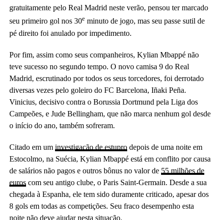
gratuitamente pelo Real Madrid neste verão, pensou ter marcado
e
seu primeiro gol nos 30
minuto de jogo, mas seu passe sutil de
pé direito foi anulado por impedimento.
Por fim, assim como seus companheiros, Kylian Mbappé não
teve sucesso no segundo tempo. O novo camisa 9 do Real
Madrid, escrutinado por todos os seus torcedores, foi derrotado
diversas vezes pelo goleiro do FC Barcelona, ​​Iñaki Peña.
Vinicius, decisivo contra o Borussia Dortmund pela Liga dos
Campeões, e Jude Bellingham, que não marca nenhum gol desde
o início do ano, também sofreram.
Citado em um
investigação de estupro
depois de uma noite em
Estocolmo, na Suécia, Kylian Mbappé está em conflito por causa
de salários não pagos e outros bônus no valor de
55 milhões de
euros
com seu antigo clube, o Paris Saint-Germain. Desde a sua
chegada à Espanha, ele tem sido duramente criticado, apesar dos
8 gols em todas as competições. Seu fraco desempenho esta
noite não deve ajudar nesta situação.