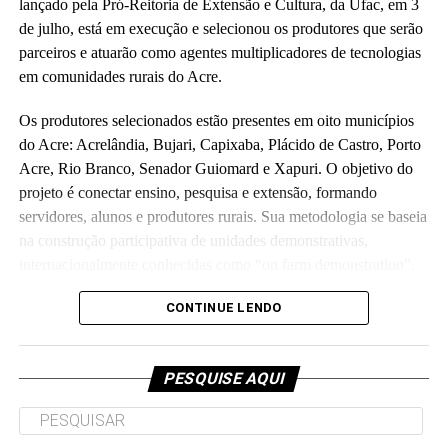
lançado pela Pró-Reitoria de Extensão e Cultura, da Ufac, em 3
de julho, está em execução e selecionou os produtores que serão
parceiros e atuarão como agentes multiplicadores de tecnologias
em comunidades rurais do Acre.
Os produtores selecionados estão presentes em oito municípios
do Acre: Acrelândia, Bujari, Capixaba, Plácido de Castro, Porto
Acre, Rio Branco, Senador Guiomard e Xapuri. O objetivo do
projeto é conectar ensino, pesquisa e extensão, formando
servidores, alunos e produtores rurais. Sua metodologia se baseia
na construção participativa de unidades demonstrativas,
internacionalmente conhecidas como “on farm demonstration”.
Orçado em R$ 5,7 milhões e executado em parceria com a
CONTINUE LENDO
Fundação de Apoio e Desenvolvimento ao Ensino, Pesquisa e
Extensão Universitária no Acre, o projeto investirá parte do
PESQUISE AQUI
recurso para melhorias de laboratórios e unidades de ensino da
universidade, como o Ufac Leite e o Horto das Plantas
Alimentícias Não Convencionais, os quais atendem as