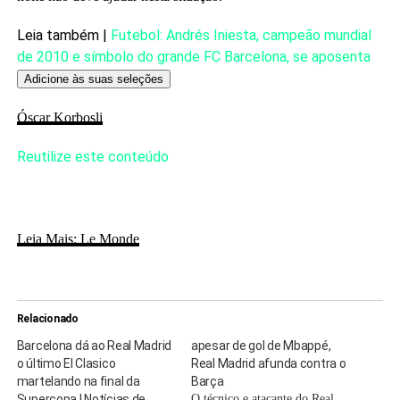
Leia também |
Futebol: Andrés Iniesta, campeão mundial
de 2010 e símbolo do grande FC Barcelona, ​​​​se aposenta
Adicione às suas seleções
Óscar Korbosli
Reutilize este conteúdo
Leia Mais: Le Monde
Relacionado
Barcelona dá ao Real Madrid
apesar de gol de Mbappé,
o último El Clasico
Real Madrid afunda contra o
martelando na final da
Barça
Supercopa | Notícias de
O técnico e atacante do Real