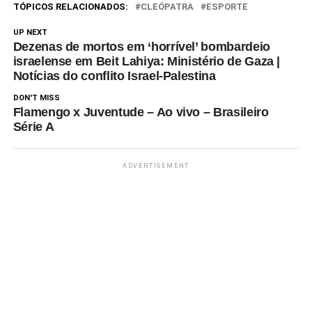
Supercopa da Espanha. A
TÓPICOS RELACIONADOS:
CLEÓPATRA
ESPORTE
única…
UP NEXT
Dezenas de mortos em ‘horrível’ bombardeio
israelense em Beit Lahiya: Ministério de Gaza |
Notícias do conflito Israel-Palestina
DON'T MISS
Flamengo x Juventude – Ao vivo – Brasileiro
Série A
ADVERTISEMENT