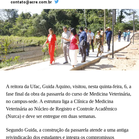
contato@acre.com.br
construção existe, é uma construção adequada à nossa realidade
da educação básica.”
A vice-diretora do CAp, Alessandra Perez Lima, destacou a
relevância do novo espaço para a rotina pedagógica e acadêmica.
“Muito em breve vamos deixar de ser nômades e teremos o
nosso lugar. Eu olho para cada espaço aqui e já vejo essas
crianças correndo e sendo felizes.”
Também participaram da cerimônia o pró-reitor de Planejamento,
Alexandre Rid; o pró-reitor de Administração, Marcelo Cruz; o
prefeito do campus, Artesson Cruz; além de professores, técnico-
A reitora da Ufac, Guida Aquino, visitou, nesta quinta-feira, 6, a
administrativos, estudantes e representantes da construtora
fase final da obra da passarela do curso de Medicina Veterinária,
responsável pela obra.
no campus-sede. A estrutura liga a Clínica de Medicina
Veterinária ao Núcleo de Registro e Controle Acadêmico
(Fhagner Soares, estagiário Ascom/Ufac)
(Nurca) e deve ser entregue em duas semanas.
Segundo Guida, a construção da passarela atende a uma antiga
reivindicação dos estudantes e integra os compromissos