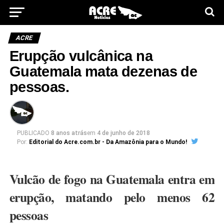
ACRE
Erupção vulcânica na
Guatemala mata dezenas de
pessoas.
PUBLICADO
8 anos atrás
em
4 de junho de 2018
Por:
Editorial do Acre.com.br - Da Amazônia para o Mundo!
Vulcão de fogo na Guatemala entra em
erupção, matando pelo menos 62
pessoas