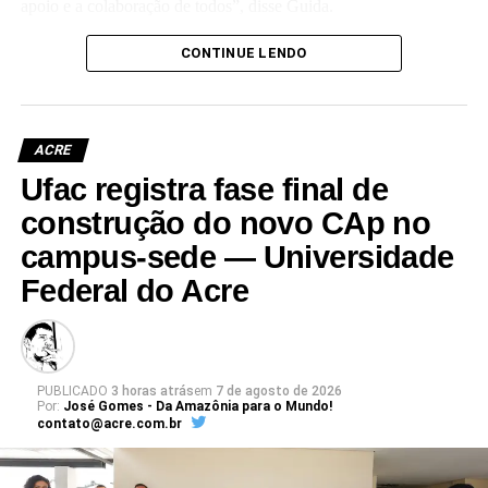
apoio e a colaboração de todos”, disse Guida.
(Camila Barbosa, estagiária Ascom/Ufac)
CONTINUE LENDO
ACRE
Ufac registra fase final de
Leia Mais: UFAC
construção do novo CAp no
campus-sede — Universidade
Federal do Acre
PUBLICADO
3 horas atrás
em
7 de agosto de 2026
Por:
José Gomes - Da Amazônia para o Mundo!
contato@acre.com.br