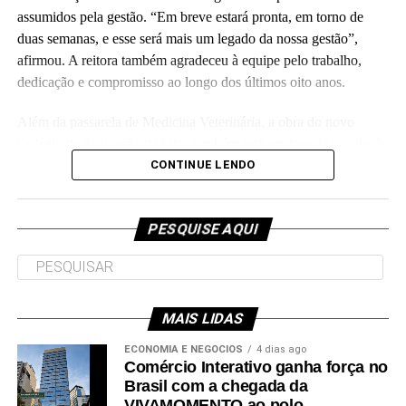
assumidos pela gestão. “Em breve estará pronta, em torno de
duas semanas, e esse será mais um legado da nossa gestão”,
Leia Mais: UFAC
afirmou. A reitora também agradeceu à equipe pelo trabalho,
dedicação e compromisso ao longo dos últimos oito anos.
Além da passarela de Medicina Veterinária, a obra do novo
Colégio de Aplicação da Ufac também está em fase de conclusão
e deve ser entregue em breve.
CONTINUE LENDO
Participaram da visita pró-reitores e membros da administração
superior da Ufac.
PESQUISE AQUI
MAIS LIDAS
Leia Mais: UFAC
ECONOMIA E NEGÓCIOS
4 dias ago
Comércio Interativo ganha força no
Brasil com a chegada da
VIVAMOMENTO ao polo