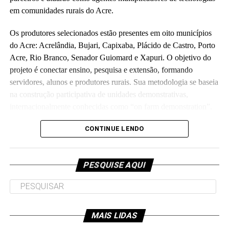
em comunidades rurais do Acre.
Os produtores selecionados estão presentes em oito municípios
do Acre: Acrelândia, Bujari, Capixaba, Plácido de Castro, Porto
Acre, Rio Branco, Senador Guiomard e Xapuri. O objetivo do
projeto é conectar ensino, pesquisa e extensão, formando
servidores, alunos e produtores rurais. Sua metodologia se baseia
na construção participativa de unidades demonstrativas,
internacionalmente conhecidas como “on farm demonstration”.
Orçado em R$ 5,7 milhões e executado em parceria com a
CONTINUE LENDO
Fundação de Apoio e Desenvolvimento ao Ensino, Pesquisa e
Extensão Universitária no Acre, o projeto investirá parte do
PESQUISE AQUI
recurso para melhorias de laboratórios e unidades de ensino da
universidade, como o Ufac Leite e o Horto das Plantas
Alimentícias Não Convencionais, os quais atendem as
comunidades interna e externa.
MAIS LIDAS
Outra parte do recurso será aplicada em propriedades rurais,