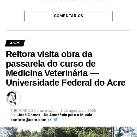
COMENTÁRIOS
ACRE
Reitora visita obra da
passarela do curso de
Medicina Veterinária —
Universidade Federal do Acre
PUBLICADO
5 horas atrás
em
6 de agosto de 2026
Por:
José Gomes - Da Amazônia para o Mundo!
contato@acre.com.br