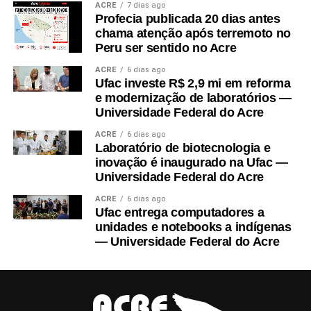
ACRE
7 dias ago
fomentando unidades de referência em produção, com técnicas
Profecia publicada 20 dias antes
sustentáveis, como integração entre produção animal e produção
chama atenção após terremoto no
vegetal, recuperação de solos degradados, manejo integrado de
Peru ser sentido no Acre
pragas e doenças, agregação de valor, manejo do uso da água e
ACRE
6 dias ago
adoção de rotação e consórcio de plantas. O projeto também
Ufac investe R$ 2,9 mi em reforma
custeará contratação de técnicos extensionistas para trabalho nas
e modernização de laboratórios —
comunidades envolvidas.
Universidade Federal do Acre
ACRE
6 dias ago
No final do projeto, estudantes, produtores e técnicos farão
Laboratório de biotecnologia e
visitas de campo para observação das tecnologias construídas.
inovação é inaugurado na Ufac —
No
9º Interpet Ufac-2026
, ocorrido em 16 e 17 de julho, no
Universidade Federal do Acre
campus-sede, reunindo Programas de Educação Tutorial (PETs)
ACRE
6 dias ago
da Ufac, a coordenadora do projeto, professora Marilene Santos,
Ufac entrega computadores a
apresentou-o na palestra de abertura do evento.
unidades e notebooks a indígenas
— Universidade Federal do Acre
“Foi uma oportunidade para dar transparência ao uso do recurso
público e, mais ainda, de evidenciar os parceiros do projeto
[Secretarias de Agricultura Municipais e o Incra], a pluralidade e
o protagonismo feminino presentes, os planejamentos