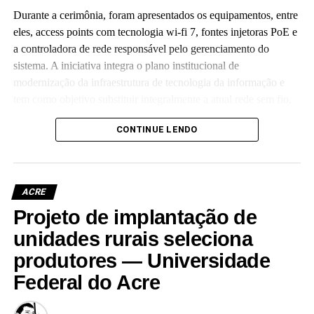
Durante a cerimônia, foram apresentados os equipamentos, entre
eles, access points com tecnologia wi-fi 7, fontes injetoras PoE e
a controladora de rede responsável pelo gerenciamento do
sistema. A iniciativa integra o plano institucional de
modernização da infraestrutura de tecnologia da informação e
tem como objetivo substituir integralmente a atual rede sem fio,
que já não atende às crescentes demandas acadêmicas e
CONTINUE LENDO
administrativas da universidade.
ACRE
Projeto de implantação de
Leia Mais: UFAC
unidades rurais seleciona
produtores — Universidade
Federal do Acre