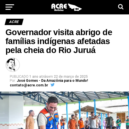
ACRE
Governador visita abrigo de
famílias indígenas afetadas
pela cheia do Rio Juruá
PUBLICADO
1 ano atrás
em
22 de março de 2025
Por:
José Gomes - Da Amazônia para o Mundo!
contato@acre.com.br