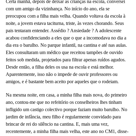
Certa manhã, depois de deixar as crianças na escola, conversei
com um amigo da vizinhança. No início do ano, ela se
preocupou com a filha mais velha. Quando voltava da escola à
noite, a jovem estava taciturna, triste, às vezes chorando. Seus
pais tentaram entender. Assédio ? Ansiedade ? A adolescente
acabou confidenciando a eles que o que a incomodava no dia a
dia era o barulho. No parque infantil, na cantina e até nas aulas.
Eles consultaram um médico que receitou tampões de ouvido
feitos sob medida, projetados para filtrar apenas ruídos agudos.
Desde então, a filha deles os usa na escola e está melhor.
Aparentemente, isso não o impede de ouvir professores ou
amigos, e é bastante bem aceito por aqueles que o rodeiam.
Na mesma noite, em casa, a minha filha mais nova, do primeiro
ano, contou-me que no refeitório os conselheiros lhes tinham
infligido um castigo colectivo porque faziam muito barulho. No
jardim de infância, meu filho é regularmente convidado para
brincar de rei do silêncio na cantina. E, mais uma vez,
recentemente, a minha filha mais velha, este ano no CM1, disse-