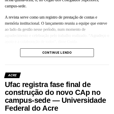
campus-sede.
A revista serve como um registro de prestação de contas e
memória institucional. O lançamento reuniu a equipe que esteve
ao lado da gestão nesse período, num momento de
agradecimento e celebração pelo trabalho realizado. “Agradeço o
apoio e a colaboração de todos”, disse Guida.
(Camila Barbosa, estagiária Ascom/Ufac)
CONTINUE LENDO
ACRE
Ufac registra fase final de
Leia Mais: UFAC
construção do novo CAp no
campus-sede — Universidade
Federal do Acre