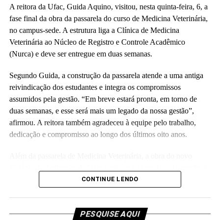
A reitora da Ufac, Guida Aquino, visitou, nesta quinta-feira, 6, a
A vice-diretora do CAp, Alessandra Perez Lima, destacou a
fase final da obra da passarela do curso de Medicina Veterinária,
relevância do novo espaço para a rotina pedagógica e acadêmica.
no campus-sede. A estrutura liga a Clínica de Medicina
“Muito em breve vamos deixar de ser nômades e teremos o
Veterinária ao Núcleo de Registro e Controle Acadêmico
nosso lugar. Eu olho para cada espaço aqui e já vejo essas
(Nurca) e deve ser entregue em duas semanas.
crianças correndo e sendo felizes.”
Segundo Guida, a construção da passarela atende a uma antiga
Também participaram da cerimônia o pró-reitor de Planejamento,
reivindicação dos estudantes e integra os compromissos
Alexandre Rid; o pró-reitor de Administração, Marcelo Cruz; o
assumidos pela gestão. “Em breve estará pronta, em torno de
prefeito do campus, Artesson Cruz; além de professores, técnico-
duas semanas, e esse será mais um legado da nossa gestão”,
administrativos, estudantes e representantes da construtora
afirmou. A reitora também agradeceu à equipe pelo trabalho,
responsável pela obra.
dedicação e compromisso ao longo dos últimos oito anos.
(Fhagner Soares, estagiário Ascom/Ufac)
Além da passarela de Medicina Veterinária, a obra do novo
Colégio de Aplicação da Ufac também está em fase de conclusão
e deve ser entregue em breve.
CONTINUE LENDO
Participaram da visita pró-reitores e membros da administração
superior da Ufac.
PESQUISE AQUI