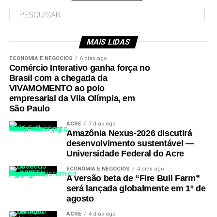
Leia Mais: UFAC
MAIS LIDAS
Leia Mais: UFAC
ECONOMIA E NEGÓCIOS
6 dias ago
Comércio Interativo ganha força no
Brasil com a chegada da
VIVAMOMENTO ao polo
empresarial da Vila Olímpia, em
São Paulo
ACRE
7 dias ago
Amazônia Nexus-2026 discutirá
desenvolvimento sustentável —
Universidade Federal do Acre
ECONOMIA E NEGÓCIOS
4 dias ago
A versão beta de “Fire Bull Farm”
será lançada globalmente em 1º de
agosto
ACRE
4 dias ago