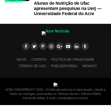
Alunas de Nutrição de Ufac
apresentam pesquisas na Uerj —
Universidade Federal do Acre
INICIO
CONTATO
POLÍTICA DE PRIVACIDADE
TERMOS DE USO
PUBLIEDITORIAL
MIDIAKIT
ACRE.COM.BR©2017-2026 - O Editorial autoriza a reprodução, citada a
fonte. Ao navegar, você aceita os Termos de Uso. Editora-Chefe:
Fernanda Alfaia. E-mail: contato@acre.com.br