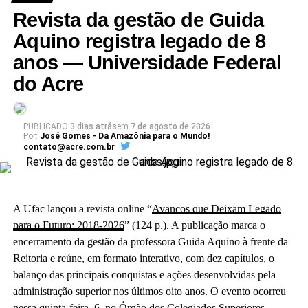
Revista da gestão de Guida
Aquino registra legado de 8
anos — Universidade Federal
do Acre
PUBLICADO
3 dias atrás
em
7 de agosto de 2026
Por:
José Gomes - Da Amazônia para o Mundo!
contato@acre.com.br
A Ufac lançou a revista online “
Avanços que Deixam Legado
para o Futuro: 2018-2026
” (124 p.). A publicação marca o
encerramento da gestão da professora Guida Aquino à frente da
Reitoria e reúne, em formato interativo, com dez capítulos, o
balanço das principais conquistas e ações desenvolvidas pela
administração superior nos últimos oito anos. O evento ocorreu
nessa quinta-feira, 6, no Órgão dos Colegiados Superiores,