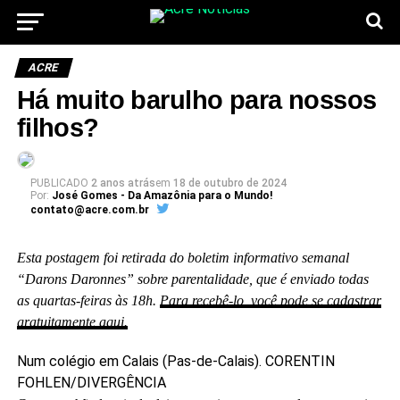
ACRE
Há muito barulho para nossos
filhos?
PUBLICADO
2 anos atrás
em
18 de outubro de 2024
Por:
José Gomes - Da Amazônia para o Mundo!
contato@acre.com.br
Esta postagem foi retirada do boletim informativo semanal
“Darons Daronnes” sobre parentalidade, que é enviado todas
as quartas-feiras às 18h.
Para recebê-lo, você pode se cadastrar
gratuitamente aqui.
Num colégio em Calais (Pas-de-Calais).
CORENTIN
FOHLEN/DIVERGÊNCIA