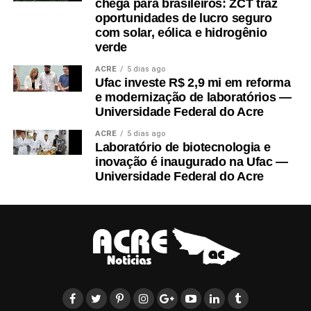
chega para brasileiros: ZCT traz
a Biblioteca Central, a Pró-Reitoria de Desenvolvimento e
oportunidades de lucro seguro
Gestão de Pessoas e a Prograd.
com solar, eólica e hidrogênio
verde
ACRE
5 dias ago
Ufac investe R$ 2,9 mi em reforma
e modernização de laboratórios —
Universidade Federal do Acre
Leia Mais: UFAC
ACRE
5 dias ago
Laboratório de biotecnologia e
inovação é inaugurado na Ufac —
Universidade Federal do Acre