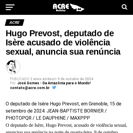
ACRE
Hugo Prevost, deputado de
Isère acusado de violência
sexual, anuncia sua renúncia
PUBLICADO
2 anos atrás
em
9 de outubro de 2024
Por:
José Gomes - Da Amazônia para o Mundo!
contato@acre.com.br
O deputado de Isère Hugo Prevost, em Grenoble, 15 de
setembro de 2024.
JEAN-BAPTISTE BORNIER /
PHOTOPQR / LE DAUPHINE / MAXPPP
O deputado de Isère, Hugo Prevost, acusado de violência sexual,
anunciou sua renúncia na noite de quarta-feira, 9 de outubro.