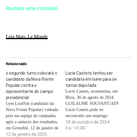
Reutilize este conteúdo
Leia Mais: Le Monde
Relacionado
o segundo turno colocará o
Lucie Castets tentou ser
candidato da Nova Frente
candidata em Isère para se
Popular contra o
tornar deputada
representante do campo
Lucie Castets, economista, em
presidencial
Blois, 30 de agosto de 2024.
Lyes Louffok (candidato da
GUILAUME SOUVANT/AFP
Nova Frente Popular) rodeado
Lucie Castets pode ter
pela sua equipa de campanha
encontrado um emprego:
após o anúncio dos resultados,
deputada de Isère. Desde a
18 de outubro de 2024
em Grenoble, 12 de janeiro de
renúncia, no início de outubro,
Em "ACRE"
2025. BENOIT
12 de janeiro de 2025
do dirigente eleito do La