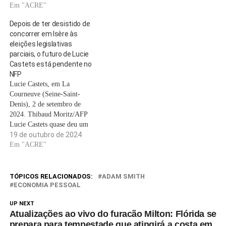
PAVAN/HANS LUCAS VIA
Em "ACRE"
France Insoumise (LFI), Hugo
AFP Serão dois no segundo
Prevost, acusado de violência
Depois de ter desistido de
turno para disputar a vaga de
sexualo cargo será preenchido
concorrer em Isère às
deputado do primeiro círculo
após eleição suplementar
eleições legislativas
eleitoral de Isère: os
que…
parciais, o futuro de Lucie
candidatos da…
Castets está pendente no
NFP
Lucie Castets, em La
Courneuve (Seine-Saint-
Denis), 2 de setembro de
2024. Thibaud Moritz/AFP
Lucie Castets quase deu um
novo rumo à sua carreira:
19 de outubro de 2024
tornou-se deputada por
Em "ACRE"
Grenoble, substituindo o
representante eleito da La
France insoumise (LFI) Hugo
TÓPICOS RELACIONADOS:
ADAM SMITH
Prevost, acusado de violência
ECONOMIA PESSOAL
sexuale que havia anunciado
UP NEXT
sua próxima renúncia. O
Atualizações ao vivo do furacão Milton: Flórida se
candidato…
prepara para tempestade que atingirá a costa em