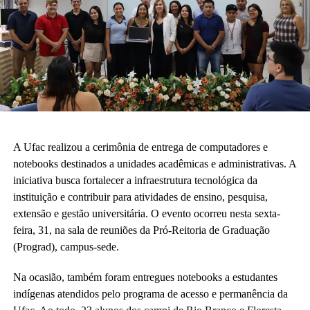
Em Sena Madureira, também participaram a coordenadora do
curso de Nutrição, Danila Torres de Araújo Frade Nogueira; a
A Ufac realizou a cerimônia de entrega de computadores e
representante do CA Josué de Castro, Érica de Paiva; o
notebooks destinados a unidades acadêmicas e administrativas. A
representante da atlética Devoradora, Abraão Fernande Taveira;
iniciativa busca fortalecer a infraestrutura tecnológica da
o prefeito Gerlen Diniz (PP); e a secretária adjunta de Educação
instituição e contribuir para atividades de ensino, pesquisa,
Municipal, Alciléia Maia.
extensão e gestão universitária. O evento ocorreu nesta sexta-
feira, 31, na sala de reuniões da Pró-Reitoria de Graduação
(Prograd), campus-sede.
Na ocasião, também foram entregues notebooks a estudantes
indígenas atendidos pelo programa de acesso e permanência da
Leia Mais: UFAC