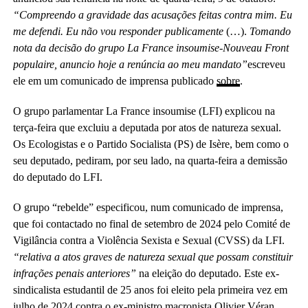
“Compreendo a gravidade das acusações feitas contra mim. Eu
me defendi. Eu não vou responder publicamente
(…).
Tomando
nota da decisão do grupo La France insoumise-Nouveau Front
populaire, anuncio hoje a renúncia ao meu mandato”
escreveu
ele em um comunicado de imprensa publicado
sobre
.
O grupo parlamentar La France insoumise (LFI) explicou na
terça-feira que excluiu a deputada por atos de natureza sexual.
Os Ecologistas e o Partido Socialista (PS) de Isère, bem como o
seu deputado, pediram, por seu lado, na quarta-feira a demissão
do deputado do LFI.
O grupo “rebelde” especificou, num comunicado de imprensa,
que foi contactado no final de setembro de 2024 pelo Comité de
Vigilância contra a Violência Sexista e Sexual (CVSS) da LFI.
“relativa a atos graves de natureza sexual que possam constituir
infrações penais anteriores”
na eleição do deputado. Este ex-
sindicalista estudantil de 25 anos foi eleito pela primeira vez em
julho de 2024 contra o ex-ministro macronista Olivier Véran,