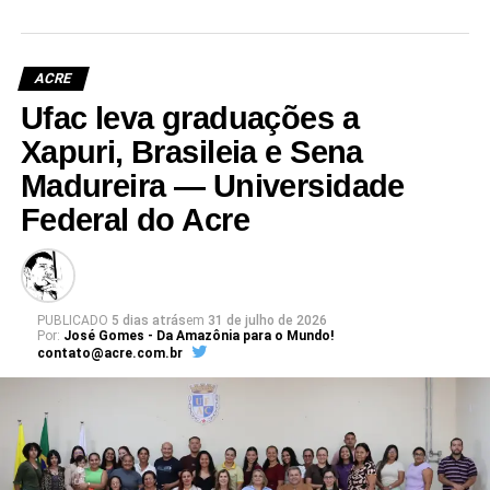
relacionados ao desenvolvimento sustentável da Amazônia,
abordando temas como biodiversidade, saúde, mudanças
climáticas, biotecnologia, inovação e conservação dos recursos
ACRE
naturais.
Ufac leva graduações a
Para se inscrever e consultar a programação,
acesse o site do
Xapuri, Brasileia e Sena
evento
.
Madureira — Universidade
Federal do Acre
Leia Mais: UFAC
PUBLICADO
5 dias atrás
em
31 de julho de 2026
Por:
José Gomes - Da Amazônia para o Mundo!
contato@acre.com.br