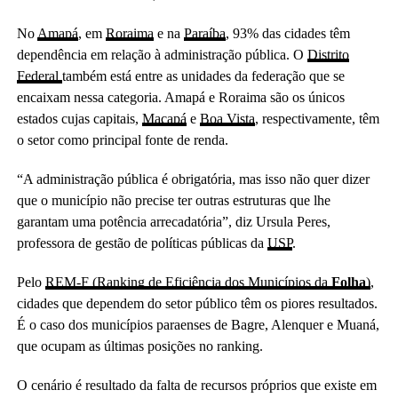
No
Amapá
, em
Roraima
e na
Paraíba
, 93% das cidades têm
dependência em relação à administração pública. O
Distrito
Federal
também está entre as unidades da federação que se
encaixam nessa categoria. Amapá e Roraima são os únicos
estados cujas capitais,
Macapá
e
Boa Vista
, respectivamente, têm
o setor como principal fonte de renda.
“A administração pública é obrigatória, mas isso não quer dizer
que o município não precise ter outras estruturas que lhe
garantam uma potência arrecadatória”, diz Ursula Peres,
professora de gestão de políticas públicas da
USP
.
Pelo
REM-F (Ranking de Eficiência dos Municípios da
Folha
)
,
cidades que dependem do setor público têm os piores resultados.
É o caso dos municípios paraenses de Bagre, Alenquer e Muaná,
que ocupam as últimas posições no ranking.
O cenário é resultado da falta de recursos próprios que existe em