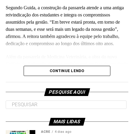
Segundo Guida, a construção da passarela atende a uma antiga
reivindicação dos estudantes e integra os compromissos
assumidos pela gestão. “Em breve estará pronta, em torno de
duas semanas, e esse será mais um legado da nossa gestão”,
Leia Mais: UFAC
afirmou. A reitora também agradeceu à equipe pelo trabalho,
dedicação e compromisso ao longo dos últimos oito anos.
Além da passarela de Medicina Veterinária, a obra do novo
Colégio de Aplicação da Ufac também está em fase de conclusão
e deve ser entregue em breve.
CONTINUE LENDO
Participaram da visita pró-reitores e membros da administração
superior da Ufac.
PESQUISE AQUI
MAIS LIDAS
Leia Mais: UFAC
ACRE
4 dias ago