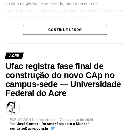
ao lado da gestão nesse período, num momento de
agradecimento e celebração pelo trabalho realizado. “Agradeço o
apoio e a colaboração de todos”, disse Guida.
(Camila Barbosa, estagiária Ascom/Ufac)
CONTINUE LENDO
ACRE
Ufac registra fase final de
Leia Mais: UFAC
construção do novo CAp no
campus-sede — Universidade
Federal do Acre
PUBLICADO
11 horas atrás
em
7 de agosto de 2026
Por:
José Gomes - Da Amazônia para o Mundo!
contato@acre.com.br