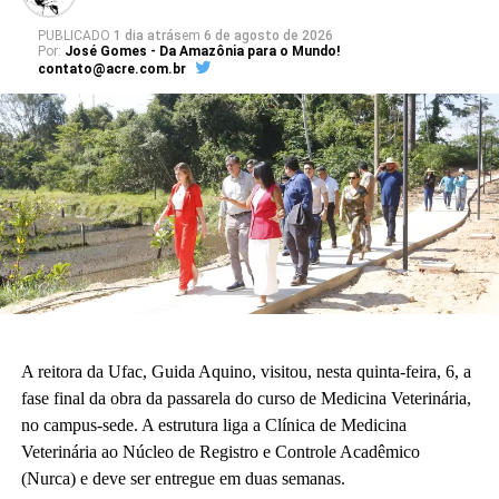
O diretor do CAp, Ceilton França, enfatizou a adequação do
projeto arquitetônico às necessidades da educação básica. “Para
PUBLICADO
1 dia atrás
em
6 de agosto de 2026
Por:
José Gomes - Da Amazônia para o Mundo!
nós o sonho já está acontecendo. Quando enxergamos que a
contato@acre.com.br
construção existe, é uma construção adequada à nossa realidade
da educação básica.”
A vice-diretora do CAp, Alessandra Perez Lima, destacou a
relevância do novo espaço para a rotina pedagógica e acadêmica.
“Muito em breve vamos deixar de ser nômades e teremos o
nosso lugar. Eu olho para cada espaço aqui e já vejo essas
crianças correndo e sendo felizes.”
Também participaram da cerimônia o pró-reitor de Planejamento,
Alexandre Rid; o pró-reitor de Administração, Marcelo Cruz; o
prefeito do campus, Artesson Cruz; além de professores, técnico-
A reitora da Ufac, Guida Aquino, visitou, nesta quinta-feira, 6, a
administrativos, estudantes e representantes da construtora
fase final da obra da passarela do curso de Medicina Veterinária,
responsável pela obra.
no campus-sede. A estrutura liga a Clínica de Medicina
Veterinária ao Núcleo de Registro e Controle Acadêmico
(Fhagner Soares, estagiário Ascom/Ufac)
(Nurca) e deve ser entregue em duas semanas.