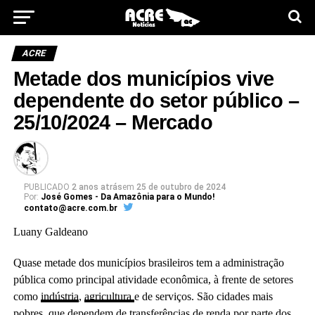
ACRE
Metade dos municípios vive
dependente do setor público –
25/10/2024 – Mercado
PUBLICADO
2 anos atrás
em
25 de outubro de 2024
Por:
José Gomes - Da Amazônia para o Mundo!
contato@acre.com.br
Luany Galdeano
Quase metade dos municípios brasileiros tem a administração
pública como principal atividade econômica, à frente de setores
como
indústria
,
agricultura
e de serviços. São cidades mais
pobres, que dependem de transferências de renda por parte dos