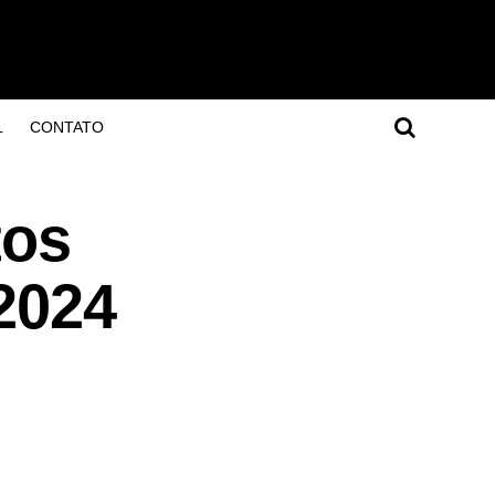
L
CONTATO
tos
/2024