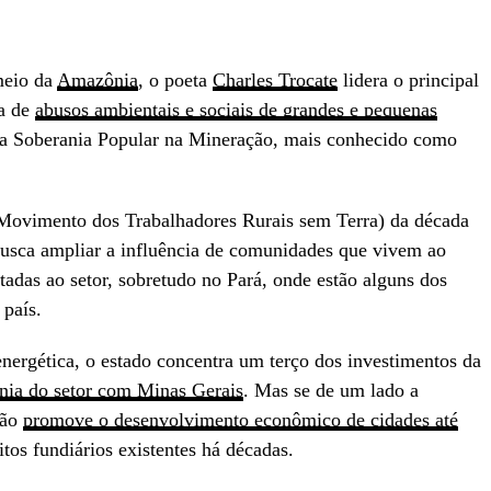
meio da
Amazônia
, o poeta
Charles Trocate
lidera o principal
a de
abusos ambientais e sociais de grandes e pequenas
a Soberania Popular na Mineração, mais conhecido como
ovimento dos Trabalhadores Rurais sem Terra) da década
usca ampliar a influência de comunidades que vivem ao
ltadas ao setor, sobretudo no Pará, onde estão alguns dos
país.
energética, o estado concentra um terço dos investimentos da
nia do setor com Minas Gerais
. Mas se de um lado a
ião
promove o desenvolvimento econômico de cidades até
itos fundiários existentes há décadas.