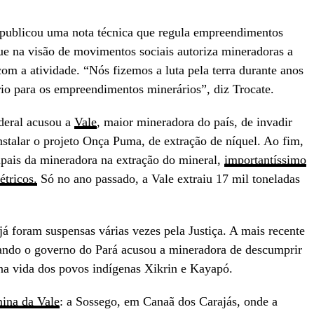
publicou uma nota técnica que regula empreendimentos
ue na visão de movimentos sociais autoriza mineradoras a
om a atividade. “Nós fizemos a luta pela terra durante anos
rio para os empreendimentos minerários”, diz Trocate.
deral acusou a
Vale
, maior mineradora do país, de invadir
nstalar o projeto Onça Puma, de extração de níquel. Ao fim,
ipais da mineradora na extração do mineral,
importantíssimo
étricos.
Só no ano passado, a Vale extraiu 17 mil toneladas
á foram suspensas várias vezes pela Justiça. A mais recente
quando o governo do Pará acusou a mineradora de descumprir
 na vida dos povos indígenas Xikrin e Kayapó.
mina da Vale
: a Sossego, em Canaã dos Carajás, onde a