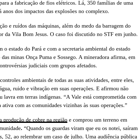
para a fabricação de fios elétricos. Lá, 350 famílias de uma
á anos dos impactos das explosões no complexo.
ção e ruídos das máquinas, além do medo da barragem do
or da Vila Bom Jesus. O caso foi discutido no STF em junho.
 o estado do Pará e com a secretaria ambiental do estado
ção das minas Onça Puma e Sossego. A mineradora afirma, em
controvérsias judiciais com grupos afetados.
ntroles ambientais de todas as suas atividades, entre eles,
água, ruido e vibração em suas operações. E afirmou não
 ou lavra em terras indígenas. “A Vale está comprometida com
ta ativa com as comunidades vizinhas às suas operações.”
a produção de cobre na região
e comprou um terreno em
comunidade
.
“Quando os guardas viram que eu os notei, saíram
s, 52, ao relembrar um caso de julho. Uma audiência pública