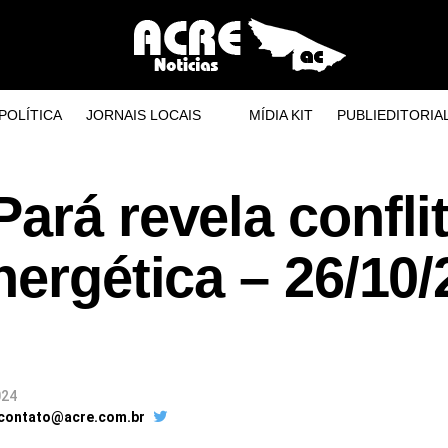
POLÍTICA
JORNAIS LOCAIS
MÍDIA KIT
PUBLIEDITORIA
ará revela confli
nergética – 26/10
024
 contato@acre.com.br