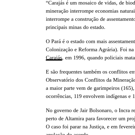
“Carajás é um mosaico de vidas, de biodi
mineração interrompe economias naturais 
interrompe a construção de assentamentos
principais minas do estado.
O Pará é o estado com mais assentamento
Colonização e Reforma Agrária). Foi na 
Carajás
, em 1996, quando policiais mat
E são frequentes também os conflitos en
Observatório dos Conflitos da Mineração 
a maior parte vem de garimpeiros (165)
ocorrências, 119 envolvem indígenas e 1
No governo de Jair Bolsonaro, o Incra 
perto de Altamira para favorecer um pro
O caso foi parar na Justiça, e em fevere
anulação do acordo
.