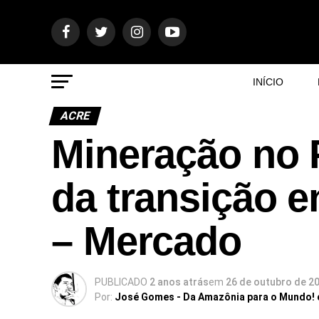
INÍCIO
ACRE
Mineração no P
da transição e
– Mercado
PUBLICADO
2 anos atrás
em
26 de outubro de 2
Por:
José Gomes - Da Amazônia para o Mundo!