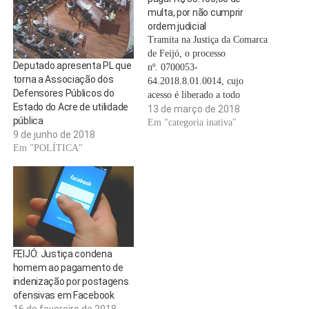
multa, por não cumprir
ordem judicial
Tramita na Justiça da Comarca
de Feijó, o processo
Deputado apresenta PL que
nº. 0700053-
torna a Associação dos
64.2018.8.01.0014, cujo
Defensores Públicos do
acesso é liberado a todo
Estado do Acre de utilidade
cidadão, pelo portal do
13 de março de 2018
pública
Tribunal de Justiça do Estado
Em "categoria inativa"
9 de junho de 2018
do Acre. Clique aqui. . Nos
Em "POLÍTICA"
autos, o médico M.D.R.C.
pede a execução de R$
38.160,00, contra o Jornal Ac
24 horas, por descumprimento
de obrigação,…
FEIJÓ: Justiça condena
homem ao pagamento de
indenização por postagens
ofensivas em Facebook