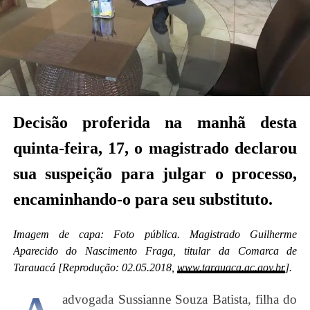
determinou a remessa dos autos para o próximo
substituto legal, na linha de substituição,
possivelmente a magistrada Dra Ana Paula Saboya
Lima ou Dr Marcos Rafael Maciel de Souza
(magistrados da Comarca de Feijó).
Veja a decisão abaixo:
Decisão proferida na manhã desta
quinta-feira, 17, o magistrado declarou
sua suspeição para julgar o processo,
encaminhando-o para seu substituto.
Imagem de capa: Foto pública. Magistrado Guilherme
Aparecido do Nascimento Fraga, titular da Comarca de
Tarauacá [Reprodução: 02.05.2018,
www.tarauaca.ac.gov.br
].
advogada Sussianne Souza Batista, filha do