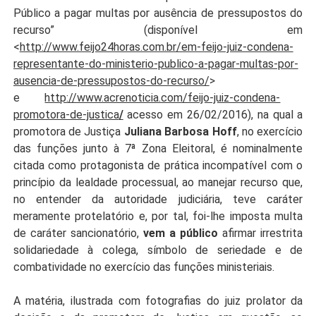
Público a pagar multas por ausência de pressupostos do
recurso” (disponível em
<
http://www.feijo24horas.com.br/em-feijo-juiz-condena-
representante-do-ministerio-publico-a-pagar-multas-por-
ausencia-de-pressupostos-do-recurso/
>
e
http://www.acrenoticia.com/feijo-juiz-condena-
promotora-de-justica
/
acesso em 26/02/2016), na qual a
promotora de Justiça
Juliana Barbosa Hoff
, no exercício
das funções junto à 7ª Zona Eleitoral, é nominalmente
citada como protagonista de prática incompatível com o
princípio da lealdade processual, ao manejar recurso que,
no entender da autoridade judiciária, teve caráter
meramente protelatório e, por tal, foi-lhe imposta multa
de caráter sancionatório,
vem a público
afirmar irrestrita
solidariedade à colega, símbolo de seriedade e de
combatividade no exercício das funções ministeriais.
.
A matéria, ilustrada com fotografias do juiz prolator da