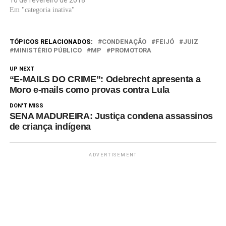
16 de fevereiro de 2018
Em "categoria inativa"
TÓPICOS RELACIONADOS:
CONDENAÇÃO
FEIJÓ
JUIZ
MINISTÉRIO PÚBLICO
MP
PROMOTORA
UP NEXT
“E-MAILS DO CRIME”: Odebrecht apresenta a
Moro e-mails como provas contra Lula
DON'T MISS
SENA MADUREIRA: Justiça condena assassinos
de criança indígena
ADVERTISEMENT