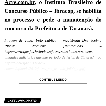
Acre.com.br
, o Instituto Brasileiro de
Concurso Público – Ibracop, se habilita
no processo e pede a manutenção do
concurso da Prefeitura de Tarauacá.
Imagem de capa: Foto pública – magistrada Dra Joelma
Ribeiro Nogueira [Reprodução –
https://www.tjac.jus.br/noticias/juizes-substitutos-assumem-
unidades-judiciarias-durante-periodo-de-ferias-de-titulares/ ou
https://www.tjac.jus.br/wp-
content/uploads/2012/juizes_em_trabalh_jul09_4.jpg]
A
pós o magistrado titular da Comarca de
CONTINUE LENDO
Tarauacá, Dr. Guilherme Aparecido do
Nascimento Fraga,
declarar-se suspeito
para julgar o mandado de segurança nº.
CATEGORIA INATIVA