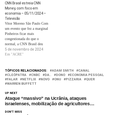
CNN Brasil estreia CNN
Barcellos e Fabio Turci, todos
Money, com foco em
ex-Globo. O evento de
economia – 05/11/2024 –
lançamento, em São Paulo,
Televisão
teve a presença de várias
Vitor Moreno São Paulo Com
estrelas…
um evento que fez a marginal
Pinheiros ficar mais
congestionada do que o
normal, a CNN Brasil deu
largada na noite de segunda-
5 de novembro de 2024
feira (4) a seu canal de
Em "ACRE"
notícias econômicas, o CNN
Money. A estreia foi com a
transmissão da festa, que
TÓPICOS RELACIONADOS:
ADAM SMITH
CANAL
reuniu autoridades e…
CLEÓPATRA
CNBC
DA..
DONO
ECONOMIA PESSOAL
FALAR
NETFLIX
NOVO
ONU
PIZZARIA
QUER
WARREN BUFFETT
UP NEXT
Ataque “massivo” na Ucrânia, ataques
israelenses, mobilização de agricultores…
DON'T MISS