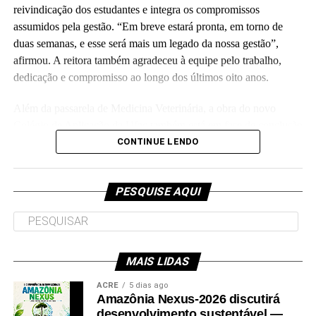
reivindicação dos estudantes e integra os compromissos
assumidos pela gestão. “Em breve estará pronta, em torno de
duas semanas, e esse será mais um legado da nossa gestão”,
Leia Mais: UFAC
afirmou. A reitora também agradeceu à equipe pelo trabalho,
dedicação e compromisso ao longo dos últimos oito anos.
Além da passarela de Medicina Veterinária, a obra do novo
Colégio de Aplicação da Ufac também está em fase de conclusão
e deve ser entregue em breve.
CONTINUE LENDO
Participaram da visita pró-reitores e membros da administração
superior da Ufac.
PESQUISE AQUI
MAIS LIDAS
Leia Mais: UFAC
ACRE
5 dias ago
Amazônia Nexus-2026 discutirá
desenvolvimento sustentável —