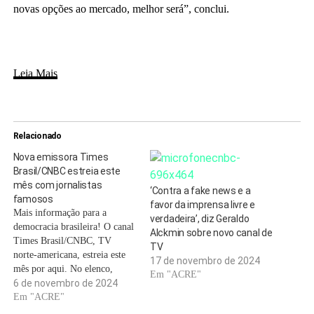
novas opções ao mercado, melhor será”, conclui.
Leia Mais
Relacionado
Nova emissora Times
Brasil/CNBC estreia este
mês com jornalistas
‘Contra a fake news e a
famosos
favor da imprensa livre e
Mais informação para a
verdadeira’, diz Geraldo
democracia brasileira! O canal
Alckmin sobre novo canal de
Times Brasil/CNBC, TV
TV
norte-americana, estreia este
17 de novembro de 2024
mês por aqui. No elenco,
Em "ACRE"
nomes de peso do jornalismo
6 de novembro de 2024
nacional como Cristiane
Em "ACRE"
Pelajo, Zeca Camargo, Carol