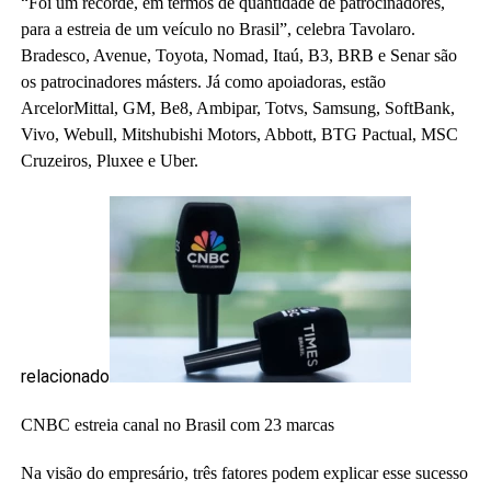
“Foi um recorde, em termos de quantidade de patrocinadores,
para a estreia de um veículo no Brasil”, celebra Tavolaro.
Bradesco, Avenue, Toyota, Nomad, Itaú, B3, BRB e Senar são
os patrocinadores másters. Já como apoiadoras, estão
ArcelorMittal, GM, Be8, Ambipar, Totvs, Samsung, SoftBank,
Vivo, Webull, Mitshubishi Motors, Abbott, BTG Pactual, MSC
Cruzeiros, Pluxee e Uber.
relacionado
CNBC estreia canal no Brasil com 23 marcas
Na visão do empresário, três fatores podem explicar esse sucesso