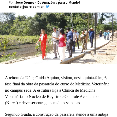
Por:
José Gomes - Da Amazônia para o Mundo!
nós o sonho já está acontecendo. Quando enxergamos que a
contato@acre.com.br
construção existe, é uma construção adequada à nossa realidade
da educação básica.”
A vice-diretora do CAp, Alessandra Perez Lima, destacou a
relevância do novo espaço para a rotina pedagógica e acadêmica.
“Muito em breve vamos deixar de ser nômades e teremos o
nosso lugar. Eu olho para cada espaço aqui e já vejo essas
crianças correndo e sendo felizes.”
Também participaram da cerimônia o pró-reitor de Planejamento,
Alexandre Rid; o pró-reitor de Administração, Marcelo Cruz; o
prefeito do campus, Artesson Cruz; além de professores, técnico-
A reitora da Ufac, Guida Aquino, visitou, nesta quinta-feira, 6, a
administrativos, estudantes e representantes da construtora
fase final da obra da passarela do curso de Medicina Veterinária,
responsável pela obra.
no campus-sede. A estrutura liga a Clínica de Medicina
Veterinária ao Núcleo de Registro e Controle Acadêmico
(Fhagner Soares, estagiário Ascom/Ufac)
(Nurca) e deve ser entregue em duas semanas.
Segundo Guida, a construção da passarela atende a uma antiga