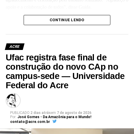
apoio e a colaboração de todos”, disse Guida.
(Camila Barbosa, estagiária Ascom/Ufac)
CONTINUE LENDO
ACRE
Ufac registra fase final de
Leia Mais: UFAC
construção do novo CAp no
campus-sede — Universidade
Federal do Acre
PUBLICADO
2 dias atrás
em
7 de agosto de 2026
Por:
José Gomes - Da Amazônia para o Mundo!
contato@acre.com.br