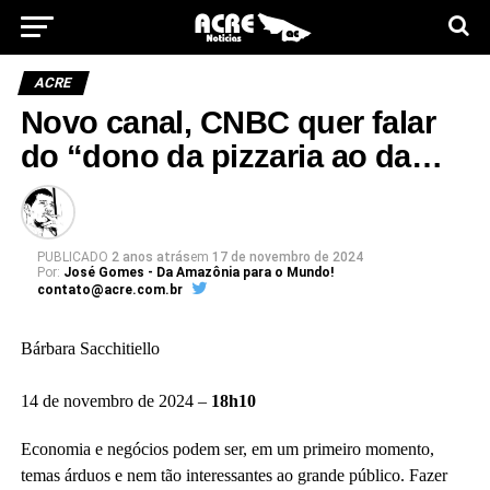
ACRE
Novo canal, CNBC quer falar
do “dono da pizzaria ao da…
PUBLICADO
2 anos atrás
em
17 de novembro de 2024
Por:
José Gomes - Da Amazônia para o Mundo!
contato@acre.com.br
Bárbara Sacchitiello
14 de novembro de 2024 –
18h10
Economia e negócios podem ser, em um primeiro momento,
temas árduos e nem tão interessantes ao grande público. Fazer