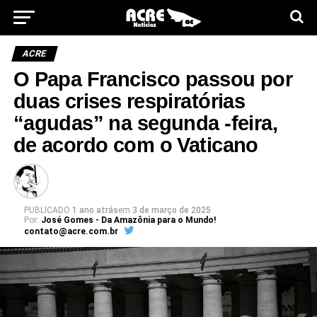
ACRE
O Papa Francisco passou por
duas crises respiratórias
“agudas” na segunda -feira,
de acordo com o Vaticano
PUBLICADO
1 ano atrás
em
3 de março de 2025
Por:
José Gomes - Da Amazônia para o Mundo!
contato@acre.com.br