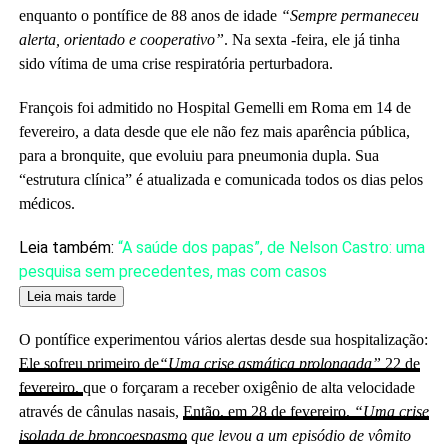
enquanto o pontífice de 88 anos de idade
“Sempre permaneceu
alerta, orientado e cooperativo”
. Na sexta -feira, ele já tinha
sido vítima de uma crise respiratória perturbadora.
François foi admitido no Hospital Gemelli em Roma em 14 de
fevereiro, a data desde que ele não fez mais aparência pública,
para a bronquite, que evoluiu para pneumonia dupla. Sua
“estrutura clínica” é atualizada e comunicada todos os dias pelos
médicos.
Artigo
Leia também:
“A saúde dos papas”, de Nelson Castro: uma
reservado
pesquisa sem precedentes, mas com casos
para
Leia mais tarde
nossos
O pontífice experimentou vários alertas desde sua hospitalização:
assinantes
Ele sofreu primeiro de
“Uma crise asmática prolongada”
22 de
fevereiro,
que o forçaram a receber oxigênio de alta velocidade
através de cânulas nasais,
Então, em 28 de fevereiro,
“Uma crise
isolada de broncoespasmo
que levou a um episódio de vômito