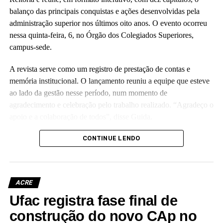
balanço das principais conquistas e ações desenvolvidas pela
administração superior nos últimos oito anos. O evento ocorreu
nessa quinta-feira, 6, no Órgão dos Colegiados Superiores,
campus-sede.
A revista serve como um registro de prestação de contas e
memória institucional. O lançamento reuniu a equipe que esteve
ao lado da gestão nesse período, num momento de
agradecimento e celebração pelo trabalho realizado. “Agradeço o
apoio e a colaboração de todos”, disse Guida.
(Camila Barbosa, estagiária Ascom/Ufac)
CONTINUE LENDO
ACRE
Ufac registra fase final de
Leia Mais: UFAC
construção do novo CAp no