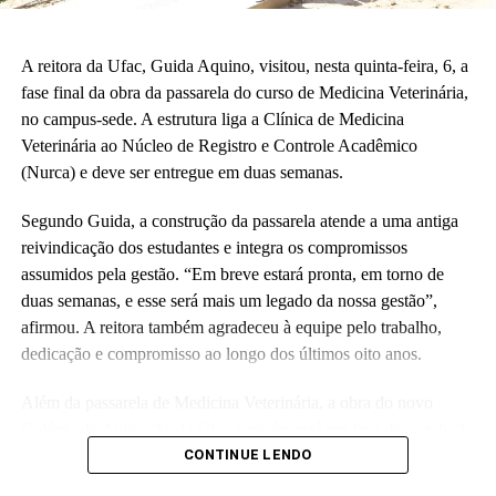
Também participaram da cerimônia o pró-reitor de Planejamento,
Alexandre Rid; o pró-reitor de Administração, Marcelo Cruz; o
prefeito do campus, Artesson Cruz; além de professores, técnico-
A reitora da Ufac, Guida Aquino, visitou, nesta quinta-feira, 6, a
administrativos, estudantes e representantes da construtora
fase final da obra da passarela do curso de Medicina Veterinária,
responsável pela obra.
no campus-sede. A estrutura liga a Clínica de Medicina
Veterinária ao Núcleo de Registro e Controle Acadêmico
(Fhagner Soares, estagiário Ascom/Ufac)
(Nurca) e deve ser entregue em duas semanas.
Segundo Guida, a construção da passarela atende a uma antiga
reivindicação dos estudantes e integra os compromissos
assumidos pela gestão. “Em breve estará pronta, em torno de
duas semanas, e esse será mais um legado da nossa gestão”,
Leia Mais: UFAC
afirmou. A reitora também agradeceu à equipe pelo trabalho,
dedicação e compromisso ao longo dos últimos oito anos.
Além da passarela de Medicina Veterinária, a obra do novo
Colégio de Aplicação da Ufac também está em fase de conclusão
e deve ser entregue em breve.
CONTINUE LENDO
Participaram da visita pró-reitores e membros da administração