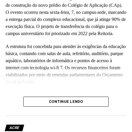
de construção do novo prédio do Colégio de Aplicação (CAp).
O evento ocorreu nesta sexta-feira, 7, no campus-sede, marcando
a entrega parcial do complexo educacional, que já atinge 90% de
execução física. O projeto de transferência do colégio para o
campus universitário foi priorizado em 2022 pela Reitoria.
A estrutura foi concebida para atender às exigências da educação
básica, contando com salas de aula, refeitório, auditório, parque
aquático, laboratórios de informática e pontos de acesso à
internet com tecnologia wi-fi 7. Os recursos financeiros foram
viabilizados por meio de emendas parlamentares do Orçamento
Geral da União.
“Essa obra representa mais do que tijolos e concreto; é a
realização de um compromisso com a qualidade da educação
CONTINUE LENDO
básica e com o futuro das nossas crianças no Acre”, disse a
reitora Guida Aquino. Ela informou que o antigo prédio do
colégio, localizado no centro da capital e tombado como
ACRE
patrimônio histórico da instituição, passará por revitalização para