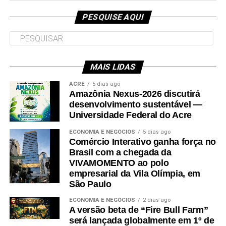
superior da Ufac.
PESQUISE AQUI
MAIS LIDAS
Leia Mais: UFAC
ACRE
5 dias ago
Amazônia Nexus-2026 discutirá
desenvolvimento sustentável —
Universidade Federal do Acre
ECONOMIA E NEGÓCIOS
5 dias ago
Comércio Interativo ganha força no
Brasil com a chegada da
VIVAMOMENTO ao polo
empresarial da Vila Olímpia, em
São Paulo
ECONOMIA E NEGÓCIOS
2 dias ago
A versão beta de “Fire Bull Farm”
será lançada globalmente em 1º de