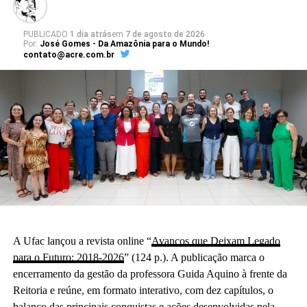
PUBLICADO
1 dia atrás
em
7 de agosto de 2026
Por:
José Gomes - Da Amazônia para o Mundo!
contato@acre.com.br
A Ufac lançou a revista online “
Avanços que Deixam Legado
para o Futuro: 2018-2026
” (124 p.). A publicação marca o
encerramento da gestão da professora Guida Aquino à frente da
Reitoria e reúne, em formato interativo, com dez capítulos, o
balanço das principais conquistas e ações desenvolvidas pela