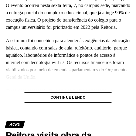
O evento ocorreu nesta sexta-feira, 7, no campus-sede, marcando
a entrega parcial do complexo educacional, que já atinge 90% de
execução física. O projeto de transferência do colégio para o
campus universitário foi priorizado em 2022 pela Reitoria.
A estrutura foi concebida para atender às exigências da educação
básica, contando com salas de aula, refeitório, auditório, parque
aquático, laboratórios de informática e pontos de acesso à
internet com tecnologia wi-fi 7. Os recursos financeiros foram
viabilizados por meio de emendas parlamentares do Orçamento
Geral da União.
“Essa obra representa mais do que tijolos e concreto; é a
realização de um compromisso com a qualidade da educação
CONTINUE LENDO
básica e com o futuro das nossas crianças no Acre”, disse a
reitora Guida Aquino. Ela informou que o antigo prédio do
colégio, localizado no centro da capital e tombado como
ACRE
patrimônio histórico da instituição, passará por revitalização para
Reitora visita obra da
abrigar o Palácio da Cultura da Ufac.