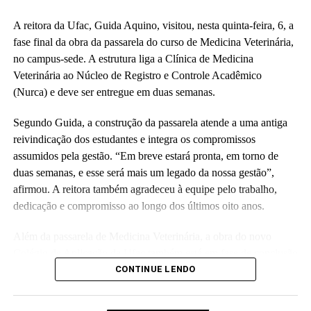
Alexandre Rid; o pró-reitor de Administração, Marcelo Cruz; o
prefeito do campus, Artesson Cruz; além de professores, técnico-
A reitora da Ufac, Guida Aquino, visitou, nesta quinta-feira, 6, a
administrativos, estudantes e representantes da construtora
fase final da obra da passarela do curso de Medicina Veterinária,
responsável pela obra.
no campus-sede. A estrutura liga a Clínica de Medicina
Veterinária ao Núcleo de Registro e Controle Acadêmico
(Fhagner Soares, estagiário Ascom/Ufac)
(Nurca) e deve ser entregue em duas semanas.
Segundo Guida, a construção da passarela atende a uma antiga
reivindicação dos estudantes e integra os compromissos
assumidos pela gestão. “Em breve estará pronta, em torno de
duas semanas, e esse será mais um legado da nossa gestão”,
Leia Mais: UFAC
afirmou. A reitora também agradeceu à equipe pelo trabalho,
dedicação e compromisso ao longo dos últimos oito anos.
Além da passarela de Medicina Veterinária, a obra do novo
Colégio de Aplicação da Ufac também está em fase de conclusão
e deve ser entregue em breve.
CONTINUE LENDO
Participaram da visita pró-reitores e membros da administração
superior da Ufac.