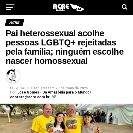
ACRE
Pai heterossexual acolhe
pessoas LGBTQ+ rejeitadas
pela família; ninguém escolhe
nascer homossexual
PUBLICADO
1 ano atrás
em
23 de maio de 2025
Por:
José Gomes - Da Amazônia para o Mundo!
contato@acre.com.br