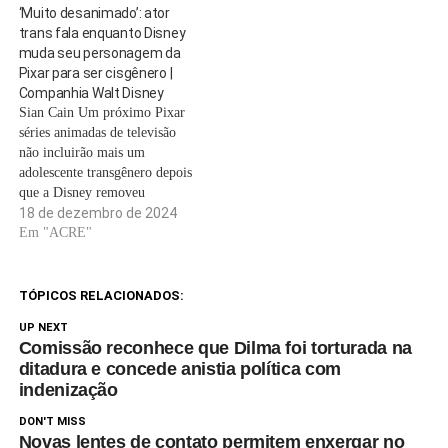
‘Muito desanimado’: ator
trans fala enquanto Disney
muda seu personagem da
Pixar para ser cisgênero |
Companhia Walt Disney
Sian Cain Um próximo Pixar
séries animadas de televisão
não incluirão mais um
adolescente transgênero depois
que a Disney removeu
diálogos que faziam referência
18 de dezembro de 2024
à identidade de gênero do
Em "ACRE"
personagem.Win or Lose, que
começará no Disney+ em
fevereiro, segue diferentes
TÓPICOS RELACIONADOS:
membros de um jovem time
UP NEXT
misto de softball, os Pickles,
Comissão reconhece que Dilma foi torturada na
…
ditadura e concede anistia política com
indenização
DON'T MISS
Novas lentes de contato permitem enxergar no