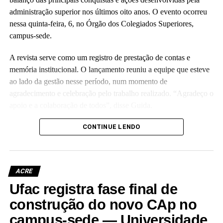
administração superior nos últimos oito anos. O evento ocorreu
nessa quinta-feira, 6, no Órgão dos Colegiados Superiores,
campus-sede.
A revista serve como um registro de prestação de contas e
memória institucional. O lançamento reuniu a equipe que esteve
ao lado da gestão nesse período, num momento de
agradecimento e celebração pelo trabalho realizado. “Agradeço o
apoio e a colaboração de todos”, disse Guida.
(Camila Barbosa, estagiária Ascom/Ufac)
CONTINUE LENDO
ACRE
Ufac registra fase final de
Leia Mais: UFAC
construção do novo CAp no
campus-sede — Universidade