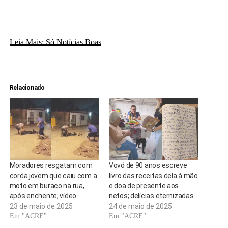
Leia Mais: Só Notícias Boas
Relacionado
Moradores resgatam com
Vovó de 90 anos escreve
corda jovem que caiu com a
livro das receitas dela à mão
moto em buraco na rua,
e doa de presente aos
após enchente; vídeo
netos; delícias eternizadas
23 de maio de 2025
24 de maio de 2025
Em "ACRE"
Em "ACRE"