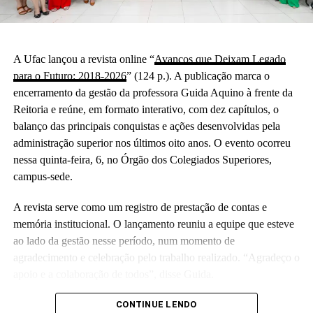
A Ufac lançou a revista online “
Avanços que Deixam Legado
para o Futuro: 2018-2026
” (124 p.). A publicação marca o
encerramento da gestão da professora Guida Aquino à frente da
Reitoria e reúne, em formato interativo, com dez capítulos, o
balanço das principais conquistas e ações desenvolvidas pela
administração superior nos últimos oito anos. O evento ocorreu
nessa quinta-feira, 6, no Órgão dos Colegiados Superiores,
campus-sede.
A revista serve como um registro de prestação de contas e
memória institucional. O lançamento reuniu a equipe que esteve
ao lado da gestão nesse período, num momento de
agradecimento e celebração pelo trabalho realizado. “Agradeço o
apoio e a colaboração de todos”, disse Guida.
(Camila Barbosa, estagiária Ascom/Ufac)
CONTINUE LENDO