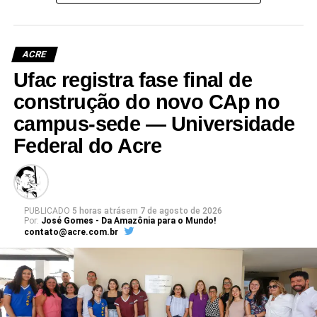
ACRE
Ufac registra fase final de
Leia Mais: UFAC
construção do novo CAp no
campus-sede — Universidade
Federal do Acre
PUBLICADO
5 horas atrás
em
7 de agosto de 2026
Por:
José Gomes - Da Amazônia para o Mundo!
contato@acre.com.br