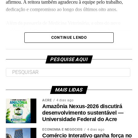
afirmou. A reitora também agradeceu à equipe pelo trabalho,
dedicação e compromisso ao longo dos últimos oito anos.
Além da passarela de Medicina Veterinária, a obra do novo
Colégio de Aplicação da Ufac também está em fase de conclusão
e deve ser entregue em breve.
CONTINUE LENDO
Participaram da visita pró-reitores e membros da administração
superior da Ufac.
PESQUISE AQUI
MAIS LIDAS
Leia Mais: UFAC
ACRE
4 dias ago
Amazônia Nexus-2026 discutirá
desenvolvimento sustentável —
Universidade Federal do Acre
ECONOMIA E NEGÓCIOS
4 dias ago
Comércio Interativo ganha força no