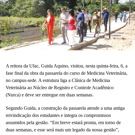
A vice-diretora do CAp, Alessandra Perez Lima, destacou a
relevância do novo espaço para a rotina pedagógica e acadêmica.
“Muito em breve vamos deixar de ser nômades e teremos o
nosso lugar. Eu olho para cada espaço aqui e já vejo essas
crianças correndo e sendo felizes.”
Também participaram da cerimônia o pró-reitor de Planejamento,
Alexandre Rid; o pró-reitor de Administração, Marcelo Cruz; o
prefeito do campus, Artesson Cruz; além de professores, técnico-
A reitora da Ufac, Guida Aquino, visitou, nesta quinta-feira, 6, a
administrativos, estudantes e representantes da construtora
fase final da obra da passarela do curso de Medicina Veterinária,
responsável pela obra.
no campus-sede. A estrutura liga a Clínica de Medicina
Veterinária ao Núcleo de Registro e Controle Acadêmico
(Fhagner Soares, estagiário Ascom/Ufac)
(Nurca) e deve ser entregue em duas semanas.
Segundo Guida, a construção da passarela atende a uma antiga
reivindicação dos estudantes e integra os compromissos
assumidos pela gestão. “Em breve estará pronta, em torno de
duas semanas, e esse será mais um legado da nossa gestão”,
Leia Mais: UFAC