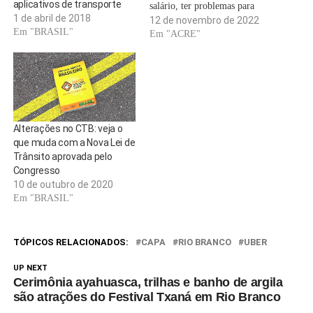
aplicativos de transporte
salário, ter problemas para
1 de abril de 2018
pagar horas extras, depositar o
12 de novembro de 2022
Em "BRASIL"
FGTS atrasado e outras
Em "ACRE"
irregularidades com os
servidores. Em setembro, o g1
já tinha recebido reclamações
sobre o pagamento dos
trabalhadores. Após dois…
Alterações no CTB: veja o
que muda com a Nova Lei de
Trânsito aprovada pelo
Congresso
10 de outubro de 2020
Em "BRASIL"
TÓPICOS RELACIONADOS:
CAPA
RIO BRANCO
UBER
UP NEXT
Cerimônia ayahuasca, trilhas e banho de argila
são atrações do Festival Txaná em Rio Branco