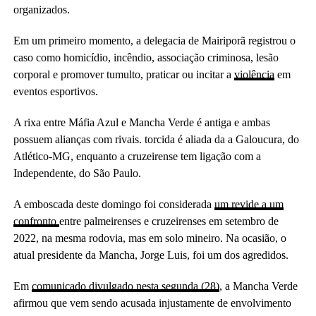
organizados.
Em um primeiro momento, a delegacia de Mairiporã registrou o
caso como homicídio, incêndio, associação criminosa, lesão
corporal e promover tumulto, praticar ou incitar a
violência
em
eventos esportivos.
A rixa entre Máfia Azul e Mancha Verde é antiga e ambas
possuem alianças com rivais. torcida é aliada da a Galoucura, do
Atlético-MG, enquanto a cruzeirense tem ligação com a
Independente, do São Paulo.
A emboscada deste domingo foi considerada
um revide a um
confronto
entre palmeirenses e cruzeirenses em setembro de
2022, na mesma rodovia, mas em solo mineiro. Na ocasião, o
atual presidente da Mancha, Jorge Luis, foi um dos agredidos.
Em
comunicado divulgado nesta
segunda (28)
, a Mancha Verde
afirmou que vem sendo acusada injustamente de envolvimento