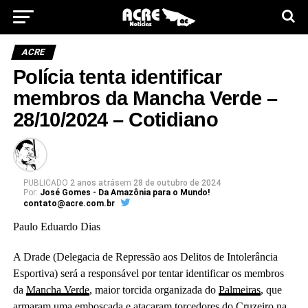
ACRE
Polícia tenta identificar
membros da Mancha Verde –
28/10/2024 – Cotidiano
PUBLICADO
2 anos atrás
em
28 de outubro de 2024
Por:
José Gomes - Da Amazônia para o Mundo!
contato@acre.com.br
Paulo Eduardo Dias
A Drade (Delegacia de Repressão aos Delitos de Intolerância
Esportiva) será a responsável por tentar identificar os membros
da
Mancha Verde
, maior torcida organizada do
Palmeiras
, que
armaram uma
emboscada e atacaram torcedores do Cruzeiro
na