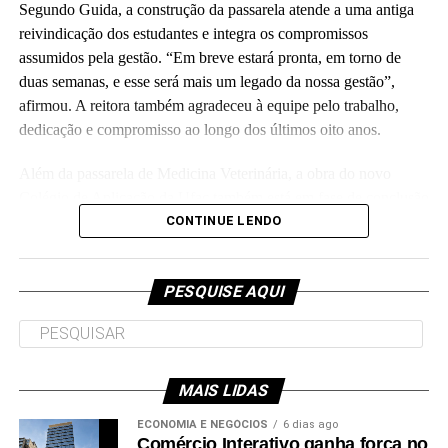
Segundo Guida, a construção da passarela atende a uma antiga
reivindicação dos estudantes e integra os compromissos
assumidos pela gestão. “Em breve estará pronta, em torno de
duas semanas, e esse será mais um legado da nossa gestão”,
Leia Mais: UFAC
afirmou. A reitora também agradeceu à equipe pelo trabalho,
dedicação e compromisso ao longo dos últimos oito anos.
Além da passarela de Medicina Veterinária, a obra do novo
Colégio de Aplicação da Ufac também está em fase de conclusão
e deve ser entregue em breve.
CONTINUE LENDO
Participaram da visita pró-reitores e membros da administração
superior da Ufac.
PESQUISE AQUI
MAIS LIDAS
Leia Mais: UFAC
ECONOMIA E NEGÓCIOS
6 dias ago
Comércio Interativo ganha força no