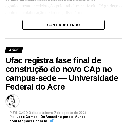
agradecimento e celebração pelo trabalho realizado. “Agradeço o
apoio e a colaboração de todos”, disse Guida.
(Camila Barbosa, estagiária Ascom/Ufac)
CONTINUE LENDO
ACRE
Ufac registra fase final de
Leia Mais: UFAC
construção do novo CAp no
campus-sede — Universidade
Federal do Acre
PUBLICADO
3 dias atrás
em
7 de agosto de 2026
Por:
José Gomes - Da Amazônia para o Mundo!
contato@acre.com.br