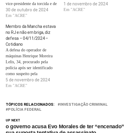
vice-presidente da torcida e de
localizar os integrantes da
1 de novembro de 2024
outros quatro integrantes da
30 de outubro de 2024
torcida organizada Mancha
Em "ACRE"
torcida organizada pela
Em "ACRE"
Alvi Verde, do Palmeiras,
emboscada a cruzeirenses na
suspeitos de estarem
Membro da Mancha estava
rodovia Fernão Dias, em
envolvidos no ataque a um
no RJ e não em briga, diz
Mairiporã, no último domingo
ônibus de torcedores do
defesa – 04/11/2024 –
(27). O ataque a dois ônibus…
Cruzeiro. A emboscada, como
Cotidiano
a…
A defesa do operador de
máquinas Henrique Moreira
Lelis, 34, procurado pela
polícia após ser identificado
como suspeito pela
investigação que apura uma
5 de novembro de 2024
emboscada da Mancha
Em "ACRE"
Alviverde contra torcedores
cruzeirenses da Máfia Azul,
negou que seu cliente tenha
TÓPICOS RELACIONADOS:
INVESTIGAÇÃO CRIMINAL
participado da confusão que
POLÍCIA FEDERAL
resultou na morte do motoboy
UP NEXT
José Victor Miranda,…
o governo acusa Evo Morales de ter “encenado”
sua suposta tentativa de assassinato