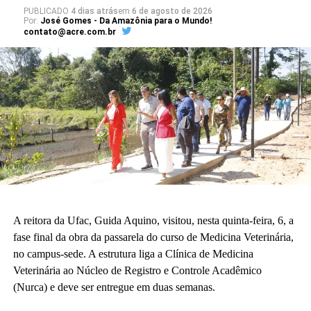
projeto arquitetônico às necessidades da educação básica. “Para
PUBLICADO
4 dias atrás
em
6 de agosto de 2026
Por:
José Gomes - Da Amazônia para o Mundo!
nós o sonho já está acontecendo. Quando enxergamos que a
contato@acre.com.br
construção existe, é uma construção adequada à nossa realidade
da educação básica.”
A vice-diretora do CAp, Alessandra Perez Lima, destacou a
relevância do novo espaço para a rotina pedagógica e acadêmica.
“Muito em breve vamos deixar de ser nômades e teremos o
nosso lugar. Eu olho para cada espaço aqui e já vejo essas
crianças correndo e sendo felizes.”
Também participaram da cerimônia o pró-reitor de Planejamento,
Alexandre Rid; o pró-reitor de Administração, Marcelo Cruz; o
prefeito do campus, Artesson Cruz; além de professores, técnico-
A reitora da Ufac, Guida Aquino, visitou, nesta quinta-feira, 6, a
administrativos, estudantes e representantes da construtora
fase final da obra da passarela do curso de Medicina Veterinária,
responsável pela obra.
no campus-sede. A estrutura liga a Clínica de Medicina
Veterinária ao Núcleo de Registro e Controle Acadêmico
(Fhagner Soares, estagiário Ascom/Ufac)
(Nurca) e deve ser entregue em duas semanas.