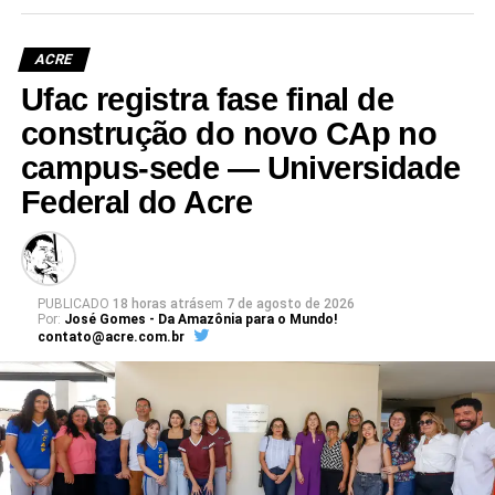
ACRE
Ufac registra fase final de
Leia Mais: UFAC
construção do novo CAp no
campus-sede — Universidade
Federal do Acre
PUBLICADO
18 horas atrás
em
7 de agosto de 2026
Por:
José Gomes - Da Amazônia para o Mundo!
contato@acre.com.br