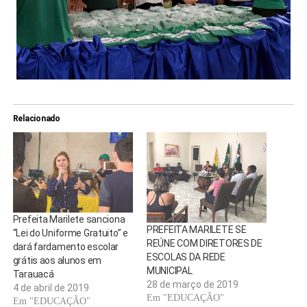
Relacionado
Prefeita Marilete sanciona
PREFEITA MARILETE SE
“Lei do Uniforme Gratuito” e
REÚNE COM DIRETORES DE
dará fardamento escolar
ESCOLAS DA REDE
grátis aos alunos em
MUNICIPAL
Tarauacá
28 de março de 2019
4 de abril de 2019
Em "EDUCAÇÃO"
Em "EDUCAÇÃO"