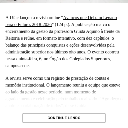
A Ufac lançou a revista online “
Avanços que Deixam Legado
para o Futuro: 2018-2026
” (124 p.). A publicação marca o
encerramento da gestão da professora Guida Aquino à frente da
Reitoria e reúne, em formato interativo, com dez capítulos, o
balanço das principais conquistas e ações desenvolvidas pela
administração superior nos últimos oito anos. O evento ocorreu
nessa quinta-feira, 6, no Órgão dos Colegiados Superiores,
campus-sede.
A revista serve como um registro de prestação de contas e
memória institucional. O lançamento reuniu a equipe que esteve
ao lado da gestão nesse período, num momento de
agradecimento e celebração pelo trabalho realizado. “Agradeço o
apoio e a colaboração de todos”, disse Guida.
(Camila Barbosa, estagiária Ascom/Ufac)
CONTINUE LENDO