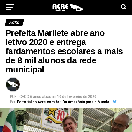
ACRE
Prefeita Marilete abre ano
letivo 2020 e entrega
fardamentos escolares a mais
de 8 mil alunos da rede
municipal
PUBLICADO
6 anos atrás
em
10 de fevereiro de 2020
Por:
Editorial do Acre.com.br - Da Amazônia para o Mundo!