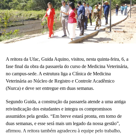
A vice-diretora do CAp, Alessandra Perez Lima, destacou a
relevância do novo espaço para a rotina pedagógica e acadêmica.
“Muito em breve vamos deixar de ser nômades e teremos o
nosso lugar. Eu olho para cada espaço aqui e já vejo essas
crianças correndo e sendo felizes.”
Também participaram da cerimônia o pró-reitor de Planejamento,
Alexandre Rid; o pró-reitor de Administração, Marcelo Cruz; o
prefeito do campus, Artesson Cruz; além de professores, técnico-
A reitora da Ufac, Guida Aquino, visitou, nesta quinta-feira, 6, a
administrativos, estudantes e representantes da construtora
fase final da obra da passarela do curso de Medicina Veterinária,
responsável pela obra.
no campus-sede. A estrutura liga a Clínica de Medicina
Veterinária ao Núcleo de Registro e Controle Acadêmico
(Fhagner Soares, estagiário Ascom/Ufac)
(Nurca) e deve ser entregue em duas semanas.
Segundo Guida, a construção da passarela atende a uma antiga
reivindicação dos estudantes e integra os compromissos
assumidos pela gestão. “Em breve estará pronta, em torno de
duas semanas, e esse será mais um legado da nossa gestão”,
Leia Mais: UFAC
afirmou. A reitora também agradeceu à equipe pelo trabalho,