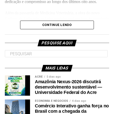
dedicação e compromisso ao longo dos últimos oito anos.
Além da passarela de Medicina Veterinária, a obra do novo
Colégio de Aplicação da Ufac também está em fase de conclusão
e deve ser entregue em breve.
CONTINUE LENDO
Participaram da visita pró-reitores e membros da administração
superior da Ufac.
PESQUISE AQUI
MAIS LIDAS
Leia Mais: UFAC
ACRE
5 dias ago
Amazônia Nexus-2026 discutirá
desenvolvimento sustentável —
Universidade Federal do Acre
ECONOMIA E NEGÓCIOS
4 dias ago
Comércio Interativo ganha força no
Brasil com a chegada da