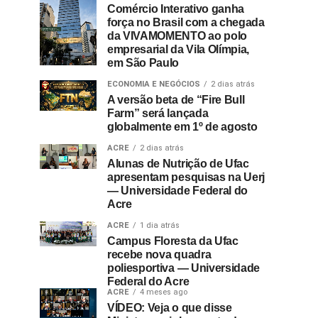
Comércio Interativo ganha
força no Brasil com a chegada
da VIVAMOMENTO ao polo
empresarial da Vila Olímpia,
em São Paulo
ECONOMIA E NEGÓCIOS
2 dias atrás
A versão beta de “Fire Bull
Farm” será lançada
globalmente em 1º de agosto
ACRE
2 dias atrás
Alunas de Nutrição de Ufac
apresentam pesquisas na Uerj
— Universidade Federal do
Acre
ACRE
1 dia atrás
Campus Floresta da Ufac
recebe nova quadra
poliesportiva — Universidade
Federal do Acre
ACRE
4 meses ago
VÍDEO: Veja o que disse