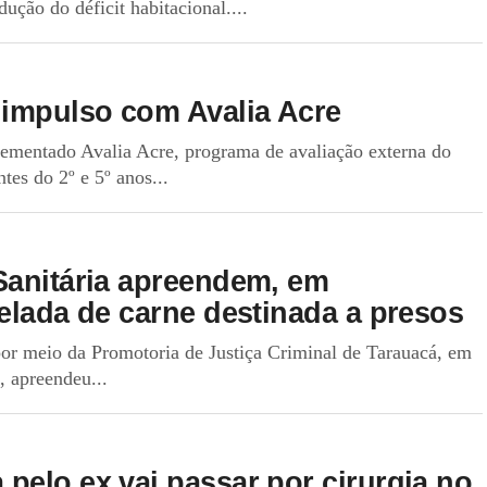
ção do déficit habitacional....
impulso com Avalia Acre
lementado Avalia Acre, programa de avaliação externa do
tes do 2º e 5º anos...
Sanitária apreendem, em
elada de carne destinada a presos
or meio da Promotoria de Justiça Criminal de Tarauacá, em
, apreendeu...
pelo ex vai passar por cirurgia no