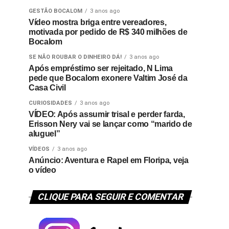
GESTÃO BOCALOM
3 anos ago
Vídeo mostra briga entre vereadores,
motivada por pedido de R$ 340 milhões de
Bocalom
SE NÃO ROUBAR O DINHEIRO DÁ!
3 anos ago
Após empréstimo ser rejeitado, N Lima
pede que Bocalom exonere Valtim José da
Casa Civil
CURIOSIDADES
3 anos ago
VÍDEO: Após assumir trisal e perder farda,
Erisson Nery vai se lançar como “marido de
aluguel”
VÍDEOS
3 anos ago
Anúncio: Aventura e Rapel em Floripa, veja
o vídeo
CLIQUE PARA SEGUIR E COMENTAR