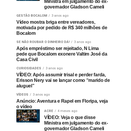
Ministra em julgamento do ex-
governador Gladson Cameli
GESTÃO BOCALOM
3 anos ago
Vídeo mostra briga entre vereadores,
motivada por pedido de R$ 340 milhões de
Bocalom
SE NÃO ROUBAR O DINHEIRO DÁ!
3 anos ago
Após empréstimo ser rejeitado, N Lima
pede que Bocalom exonere Valtim José da
Casa Civil
CURIOSIDADES
3 anos ago
VÍDEO: Após assumir trisal e perder farda,
Erisson Nery vai se lançar como “marido de
aluguel”
VÍDEOS
3 anos ago
Anúncio: Aventura e Rapel em Floripa, veja
o vídeo
ACRE
4 meses ago
VÍDEO: Veja o que disse
Ministra em julgamento do ex-
governador Gladson Cameli