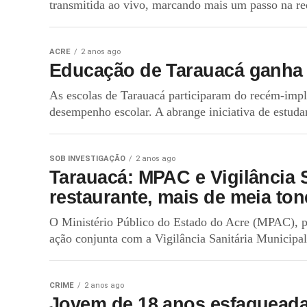
transmitida ao vivo, marcando mais um passo na redu
ACRE
2 anos ago
Educação de Tarauacá ganha 
As escolas de Tarauacá participaram do recém-imp
desempenho escolar. A abrange iniciativa de estudan
SOB INVESTIGAÇÃO
2 anos ago
Tarauacá: MPAC e Vigilância 
restaurante, mais de meia ton
O Ministério Público do Estado do Acre (MPAC), p
ação conjunta com a Vigilância Sanitária Municipal
CRIME
2 anos ago
Jovem de 18 anos esfaqueada 