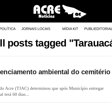
POLÍTICA
JORNAIS LOCAIS
MÍDIA KIT
PUBLIEDITORIA
ll posts tagged "Tarauac
icenciamento ambiental do cemitério
a do Acre (TJAC) determinou que após Município entregar
l terá 60 dias...