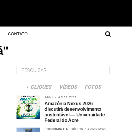
L
CONTATO
á"
+ CLIQUES
VÍDEOS
FOTOS
ACRE
4 dias atrás
Amazônia Nexus-2026
discutirá desenvolvimento
sustentável — Universidade
Federal do Acre
ECONOMIA E NEGÓCIOS
4 dias atrás