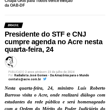
Chapa OAB para Todos vence eleição
da OAB-DF
BRASIL
Presidente do STF e CNJ
cumpre agenda no Acre nesta
quarta-feira, 24
PUBLICADO
2 anos atrás
em
23 de julho de 2024
Por:
Radialista José Gomes - Da Amazônia para o Mundo
contato@acre.com.br
Nesta quarta-feira, 24, ministro Luís Roberto
Barroso visita o Acre, onde realizará diálogo com
estudantes da rede pública e será homenageado
com a Ordem do Mérito do Poder Judiciário do