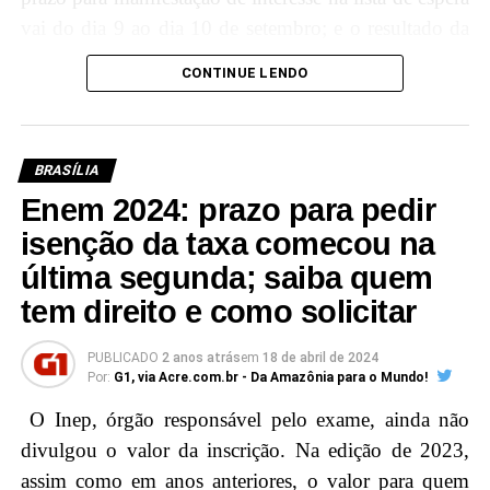
vai do dia 9 ao dia 10 de setembro; e o resultado da
9h30 – Palestra na escola Armando Nogueira
lista de espera sairá em 13 de setembro.
CONTINUE LENDO
11h – Sessão Solene de Outorga da Ordem do
Mérito Judiciário do Poder Judiciário do Acre,
“Para participar do processo seletivo, é
no TJAC
necessário que o candidato tenha
BRASÍLIA
participado do Exame Nacional do Ensino
Enem 2024: prazo para pedir
isenção da taxa comecou na
Médio (Enem) nas edições de 2022 ou
última segunda; saiba quem
2023, obtendo nota mínima de 450 pontos
tem direito e como solicitar
na média das cinco provas e nota acima de
zero na redação”, informa o Ministério da
PUBLICADO
2 anos atrás
em
18 de abril de 2024
Por:
G1, via Acre.com.br - Da Amazônia para o Mundo!
Educação (MEC).
O Inep, órgão responsável pelo exame, ainda não
É também necessário que o candidato se enquadre
divulgou o valor da inscrição. Na edição de 2023,
nos critérios socioeconômicos – incluindo renda
assim como em anos anteriores, o valor para quem