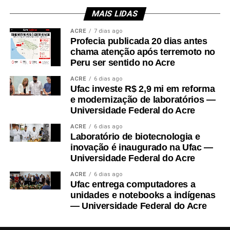
assim como em anos anteriores, o valor para quem
Segundo o ministério, a escolha pelos cursos e
MAIS LIDAS
não tinha isenção foi de R$ 85.
instituições pode ser feita por ordem de preferência.
ACRE
7 dias ago
Profecia publicada 20 dias antes
Informações mais detalhadas sobre oferta de bolsas
Os pedidos de isenção devem ser submetidos
chama atenção após terremoto no
(curso, turno, instituição e local de oferta) podem ser
na
Página do
Peru ser sentido no Acre
acessadas na página do Prouni.
Participante
(
enem.inep.gov.br/participante
) com o
ACRE
6 dias ago
Ufac investe R$ 2,9 mi em reforma
login do gov.br
até 26 de abril.
Edição: Aécio Amado/EBC
e modernização de laboratórios —
Universidade Federal do Acre
Abaixo, confira as respostas para as principais
ACRE
6 dias ago
dúvidas sobre o benefício e sobre o Enem 2024.
Laboratório de biotecnologia e
inovação é inaugurado na Ufac —
Quem tem direito à isenção de taxa?
Universidade Federal do Acre
ACRE
6 dias ago
Participantes que estão no
3º ano do ensino
Ufac entrega computadores a
médio de escolas públicas
unidades e notebooks a indígenas
;
— Universidade Federal do Acre
alunos que estudaram durante
todo o ensino
médio na rede pública
ou como
bolsistas