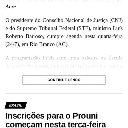
Acre
O presidente do Conselho Nacional de Justiça (CNJ)
e do Supremo Tribunal Federal (STF), ministro Luís
Roberto Barroso, cumpre agenda nesta quarta-feira
(24/7), em Rio Branco (AC).
A programação inicia com uma palestra na Escola
Armando Nogueira, que será proferida por ele, com o
tema “Como fazer diferença para si próprio, para o
CONTINUE LENDO
Brasil e para o mundo”, onde terá a oportunidade de
interagir e compartilhar conhecimentos com os
jovens estudantes, incentivando a importância da
educação e cidadania.
BRASIL
Inscrições para o Prouni
Além disso, Luís Roberto Barroso participará de um
começam nesta terça-feira
diálogo com magistradas e magistrados acreanos,