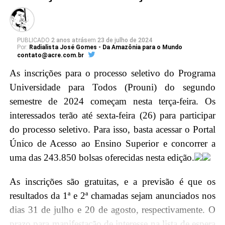
promovendo a troca de experiências e
conhecimentos, e fortalecendo os laços entre a mais
alta Corte do país e a magistratura acreana.
PUBLICADO
2 anos atrás
em
23 de julho de 2024
Por:
Radialista José Gomes - Da Amazônia para o Mundo
contato@acre.com.br
Em seguida, o ministro Barroso será agraciado com a
As inscrições para o processo seletivo do Programa
maior honraria da Justiça do Acre, a insígnia da
Universidade para Todos (Prouni) do segundo
Ordem do Mérito Judiciário, durante a sessão solene
semestre de 2024 começam nesta terça-feira. Os
no Pleno, no Tribunal de Justiça do Acre (TJAC).
interessados terão até sexta-feira (26) para participar
Instituída pela Resolução nº. 283/2022, essa distinção
do processo seletivo. Para isso, basta acessar o Portal
é concedida por decisão unânime dos membros do
Único de Acesso ao Ensino Superior e concorrer a
Conselho da Ordem do Mérito Judiciário acreano em
uma das 243.850 bolsas oferecidas nesta edição.
diferentes graus, reconhecendo assim a excelência e
relevância do trabalho do ministro para o Judiciário
As inscrições são gratuitas, e a previsão é que os
brasileiro.
resultados da 1ª e 2ª chamadas sejam anunciados nos
dias 31 de julho e 20 de agosto, respectivamente. O
Agenda Ministro
prazo para manifestação de interesse na lista de espera