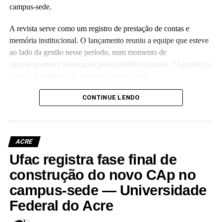
campus-sede.
A revista serve como um registro de prestação de contas e
memória institucional. O lançamento reuniu a equipe que esteve
ao lado da gestão nesse período, num momento de
agradecimento e celebração pelo trabalho realizado. “Agradeço o
apoio e a colaboração de todos”, disse Guida.
(Camila Barbosa, estagiária Ascom/Ufac)
CONTINUE LENDO
ACRE
Ufac registra fase final de
Leia Mais: UFAC
construção do novo CAp no
campus-sede — Universidade
Federal do Acre