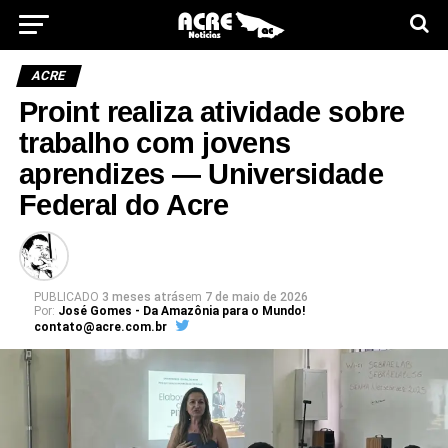
ACRE
Proint realiza atividade sobre
trabalho com jovens
aprendizes — Universidade
Federal do Acre
PUBLICADO
3 meses atrás
em
7 de maio de 2026
Por:
José Gomes - Da Amazônia para o Mundo!
contato@acre.com.br