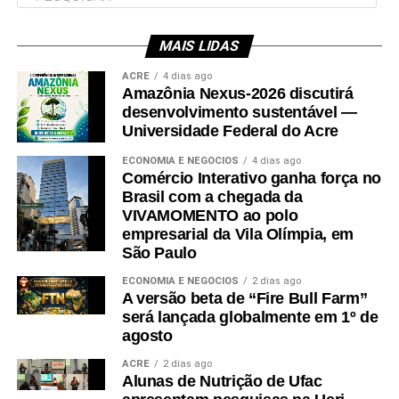
MAIS LIDAS
Leia Mais: UFAC
ACRE
4 dias ago
Amazônia Nexus-2026 discutirá
desenvolvimento sustentável —
Universidade Federal do Acre
ECONOMIA E NEGÓCIOS
4 dias ago
Comércio Interativo ganha força no
Brasil com a chegada da
VIVAMOMENTO ao polo
empresarial da Vila Olímpia, em
São Paulo
ECONOMIA E NEGÓCIOS
2 dias ago
A versão beta de “Fire Bull Farm”
será lançada globalmente em 1º de
agosto
ACRE
2 dias ago
Alunas de Nutrição de Ufac