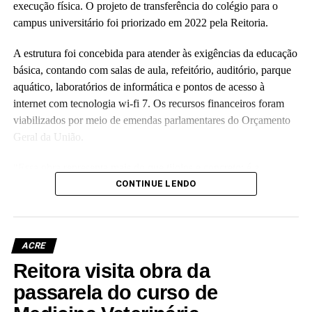
execução física. O projeto de transferência do colégio para o
campus universitário foi priorizado em 2022 pela Reitoria.
A estrutura foi concebida para atender às exigências da educação
básica, contando com salas de aula, refeitório, auditório, parque
aquático, laboratórios de informática e pontos de acesso à
internet com tecnologia wi-fi 7. Os recursos financeiros foram
viabilizados por meio de emendas parlamentares do Orçamento
Geral da União.
“Essa obra representa mais do que tijolos e concreto; é a
realização de um compromisso com a qualidade da educação
CONTINUE LENDO
básica e com o futuro das nossas crianças no Acre”, disse a
reitora Guida Aquino. Ela informou que o antigo prédio do
colégio, localizado no centro da capital e tombado como
ACRE
patrimônio histórico da instituição, passará por revitalização para
Reitora visita obra da
abrigar o Palácio da Cultura da Ufac.
passarela do curso de
A vice-reitora eleita, Almecina Balbino, reafirmou a continuidade