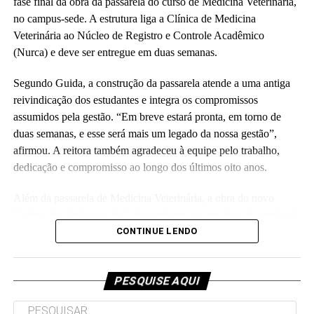
administrativos, estudantes e representantes da construtora
fase final da obra da passarela do curso de Medicina Veterinária,
responsável pela obra.
no campus-sede. A estrutura liga a Clínica de Medicina
Veterinária ao Núcleo de Registro e Controle Acadêmico
(Fhagner Soares, estagiário Ascom/Ufac)
(Nurca) e deve ser entregue em duas semanas.
Segundo Guida, a construção da passarela atende a uma antiga
reivindicação dos estudantes e integra os compromissos
assumidos pela gestão. “Em breve estará pronta, em torno de
duas semanas, e esse será mais um legado da nossa gestão”,
Leia Mais: UFAC
afirmou. A reitora também agradeceu à equipe pelo trabalho,
dedicação e compromisso ao longo dos últimos oito anos.
Além da passarela de Medicina Veterinária, a obra do novo
Colégio de Aplicação da Ufac também está em fase de conclusão
e deve ser entregue em breve.
CONTINUE LENDO
Participaram da visita pró-reitores e membros da administração
superior da Ufac.
PESQUISE AQUI