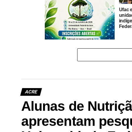
Ufac 
unida
indíg
Feder
Amazônia Nexus-2026 discutirá
desenvolvimento sustentável —
Universidade Federal do Acre
ACRE
Alunas de Nutriç
apresentam pesqu