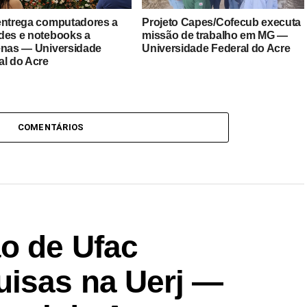
entrega computadores a
Projeto Capes/Cofecub executa
des e notebooks a
missão de trabalho em MG —
enas — Universidade
Universidade Federal do Acre
al do Acre
COMENTÁRIOS
ão de Ufac
isas na Uerj —