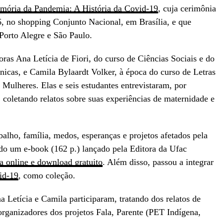
emória da Pandemia: A História da Covid-19
, cuja cerimônia
6,
no shopping Conjunto Nacional,
em Brasília, e que
Porto Alegre e São Paulo.
oras
Ana Letícia de Fiori
, do curso de Ciências Sociais e do
nicas, e
Camila Bylaardt Volker
, à época do curso de Letras
 Mulheres. Elas e seis estudantes entrevistaram, por
coletando relatos sobre suas experiências de maternidade e
balho, família, medos, esperanças e projetos afetados pela
do um e-book (162 p.) lançado pela Editora da
Ufac
ra online e download gratuito
. Além disso, passou a integrar
id-19
, como coleção.
na Letícia e Camila participaram, tratando dos relatos de
rganizadores dos projetos Fala, Parente (PET Indígena,