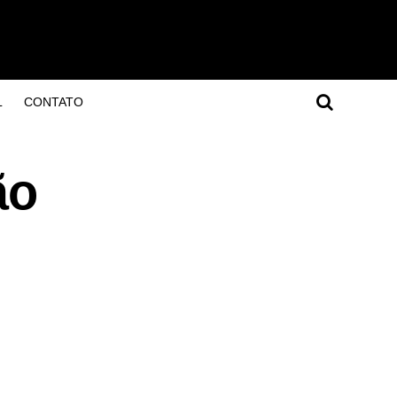
L
CONTATO
ão