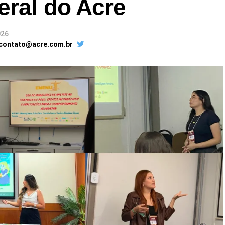
eral do Acre
026
 contato@acre.com.br