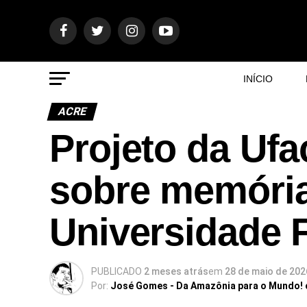
INÍCIO
ACRE
Projeto da Ufa
sobre memória
Universidade 
PUBLICADO
2 meses atrás
em
28 de maio de 202
Por:
José Gomes - Da Amazônia para o Mundo!