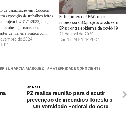
e
to de capacitação em Robótica +
iza exposição de trabalhos feitos
Estudantes da UFAC, com
 o projeto PUR171/2023, que,
impressora 3D, projeto produzem
 módulos, aproximou os
EPIs contra epidemia da covid-19
pantes de maneira prática com
21 de abril de 2020
des de desenvolvimento
novembro de 2024
Em "BOM EXEMPLO"
gico. O evento ocorre neste
CRE"
 30, às 9h, na sala ambiente do
e Engenharia Elétrica da Ufac,…
BRIEL GARCÍA MÁRQUEZ
MATERNIDADE CONSCIENTE
UP NEXT
ona
PZ realiza reunião para discutir
prevenção de incêndios florestais
— Universidade Federal do Acre