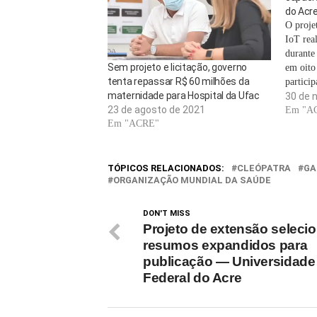
do Acr
O proje
IoT real
durante
Sem projeto e licitação, governo
em oito
tenta repassar R$ 60 milhões da
partici
maternidade para Hospital da Ufac
ativida
30 de 
23 de agosto de 2021
tecnoló
Em "A
Em "ACRE"
sábado,
curso d
TÓPICOS RELACIONADOS:
CLEÓPATRA
GA
ORGANIZAÇÃO MUNDIAL DA SAÚDE
DON'T MISS
Projeto de extensão seleci
resumos expandidos para
publicação — Universidade
Federal do Acre