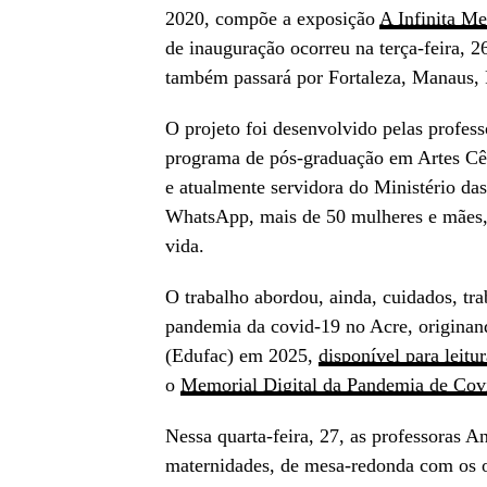
2020, compõe a exposição
A Infinita M
de inauguração ocorreu n
a
terça
-feira, 2
também passará por Fortaleza, Manaus, 
O projeto foi desenvolvido pelas profess
programa de pós-graduação em Artes Cê
e atualmente servidora do Ministério das
WhatsApp, mais de 50 mulheres e mães, 
vida.
O trabalho abordou, ainda, cuidados, tra
pandemia da covid-19 no Acre, originan
(
Edufac
) em
2025,
disponível para leitu
o
Memorial Digital da Pandemia de Cov
Nessa quarta-feira, 27, as professoras A
maternidades, de mesa-redonda com os o