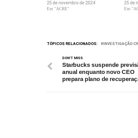
União dos Palmares. O veículo
25 de novembro de 2024
capotou
25 de 
transportava moradores da região até o
Em "ACRE"
caiu nu
Em "A
Parque Memorial Quilombo dos
mortos 
Palmares quando…
e adole
TÓPICOS RELACIONADOS:
INVESTIGAÇÃO C
DON'T MISS
Starbucks suspende previs
anual enquanto novo CEO
prepara plano de recupera