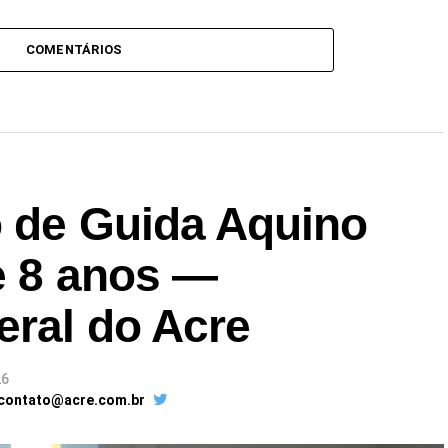
s da Ufac se apresentam
ngresso sobre
COMENTÁRIOS
economia rural —
rsidade Federal do Acre
o de Guida Aquino
e 8 anos —
eral do Acre
26
 contato@acre.com.br