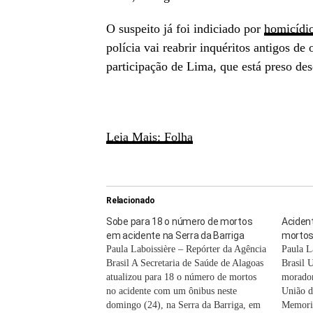
O suspeito já foi indiciado por
homicídi
polícia vai reabrir inquéritos antigos d
participação de Lima, que está preso de
Leia Mais: Folha
Relacionado
Sobe para 18 o número de mortos
Aciden
em acidente na Serra da Barriga
mortos 
Paula Laboissière – Repórter da Agência
Paula L
Brasil A Secretaria de Saúde de Alagoas
Brasil 
atualizou para 18 o número de mortos
morador
no acidente com um ônibus neste
União d
domingo (24), na Serra da Barriga, em
Memori