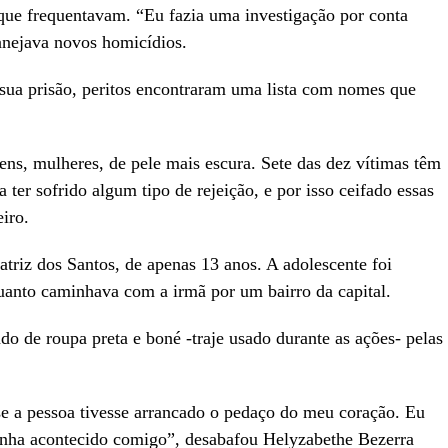
ue frequentavam. “Eu fazia uma investigação por conta
lanejava novos homicídios.
sua prisão, peritos encontraram uma lista com nomes que
ens, mulheres, de pele mais escura. Sete das dez vítimas têm
a ter sofrido algum tipo de rejeição, e por isso ceifado essas
iro.
triz dos Santos, de apenas 13 anos. A adolescente foi
quanto caminhava com a irmã por um bairro da capital.
 de roupa preta e boné -traje usado durante as ações- pelas
e a pessoa tivesse arrancado o pedaço do meu coração. Eu
tinha acontecido comigo”, desabafou Helyzabethe Bezerra