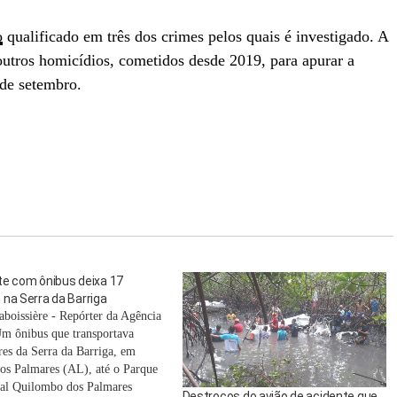
o
qualificado em três dos crimes pelos quais é investigado. A
e outros homicídios, cometidos desde 2019, para apurar a
sde setembro.
te com ônibus deixa 17
na Serra da Barriga
aboissière - Repórter da Agência
Um ônibus que transportava
es da Serra da Barriga, em
os Palmares (AL), até o Parque
al Quilombo dos Palmares
Destroços do avião de acidente que