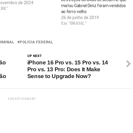
 na tarde desse domingo (24) e
novembro de 2024
matou Gabriel Diniz foram vendidos
ma ribanceira, deixando 17
CRE"
ao ferro-velho
e 29 feridos – incluindo crianças
26 de junho de 2019
scentes. De…
Em "BRASIL"
RIMINAL
POLÍCIA FEDERAL
UP NEXT
ão
iPhone 16 Pro vs. 15 Pro vs. 14
Pro vs. 13 Pro: Does It Make
ção
Sense to Upgrade Now?
ADVERTISEMENT