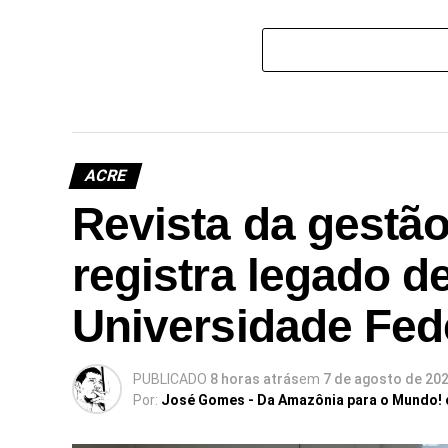
Aluno
em co
socio
Unive
ACRE
Revista da gestã
registra legado d
Universidade Fed
PUBLICADO
8 horas atrás
em
7 de agosto de 20
Por:
José Gomes - Da Amazônia para o Mundo!