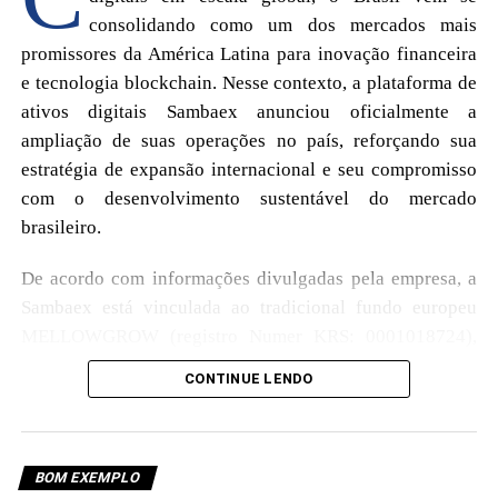
consolidando como um dos mercados mais
promissores da América Latina para inovação financeira
e tecnologia blockchain. Nesse contexto, a plataforma de
ativos digitais Sambaex anunciou oficialmente a
ampliação de suas operações no país, reforçando sua
estratégia de expansão internacional e seu compromisso
com o desenvolvimento sustentável do mercado
brasileiro.
De acordo com informações divulgadas pela empresa, a
Sambaex está vinculada ao tradicional fundo europeu
MELLOWGROW (registro Numer KRS: 0001018724),
que atua em parceria com outros consórcios
CONTINUE LENDO
internacionais para impulsionar a entrada da plataforma
no mercado latino-americano. A companhia afirma operar
Segundo representantes da Sambaex, a educação é uma das
alinhada às diretrizes regulatórias locais e sob
bases mais importantes para o desenvolvimento da sociedade e
BOM EXEMPLO
acompanhamento das estruturas financeiras brasileiras,
para a construção de oportunidades no futuro. Embora muitos