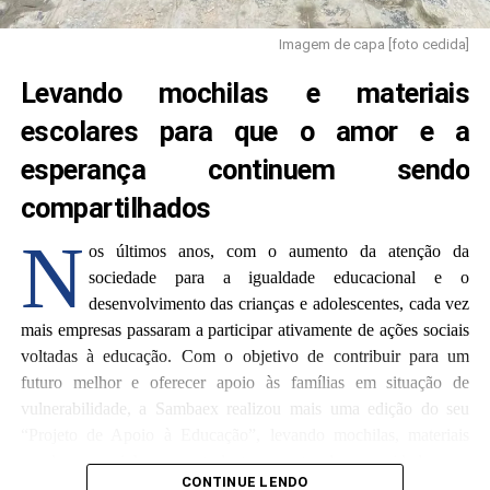
Imagem de capa [foto cedida]
Levando mochilas e materiais
escolares para que o amor e a
esperança continuem sendo
compartilhados
N
os últimos anos, com o aumento da atenção da
sociedade para a igualdade educacional e o
desenvolvimento das crianças e adolescentes, cada vez
mais empresas passaram a participar ativamente de ações sociais
voltadas à educação. Com o objetivo de contribuir para um
futuro melhor e oferecer apoio às famílias em situação de
vulnerabilidade, a Sambaex realizou mais uma edição do seu
“Projeto de Apoio à Educação”, levando mochilas, materiais
escolares e carinho para estudantes carentes da comunidade.
CONTINUE LENDO