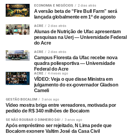
ECONOMIA E NEGÓCIOS
2 dias atrás
A versão beta de “Fire Bull Farm” será
lançada globalmente em 1º de agosto
ACRE
2 dias atrás
Alunas de Nutrição de Ufac apresentam
pesquisas na Uerj — Universidade Federal
do Acre
ACRE
2 dias atrás
Campus Floresta da Ufac recebe nova
quadra poliesportiva — Universidade
Federal do Acre
ACRE
4 meses ago
VÍDEO: Veja o que disse Ministra em
julgamento do ex-governador Gladson
Cameli
GESTÃO BOCALOM
3 anos ago
Vídeo mostra briga entre vereadores, motivada por
pedido de R$ 340 milhões de Bocalom
SE NÃO ROUBAR O DINHEIRO DÁ!
3 anos ago
Após empréstimo ser rejeitado, N Lima pede que
Bocalom exonere Valtim José da Casa Civil