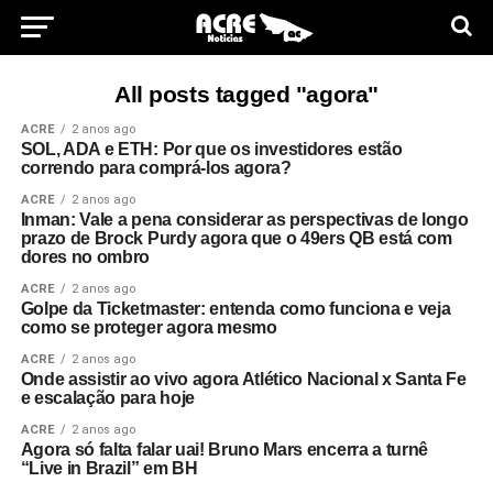
All posts tagged "agora"
ACRE
2 anos ago
SOL, ADA e ETH: Por que os investidores estão
correndo para comprá-los agora?
ACRE
2 anos ago
Inman: Vale a pena considerar as perspectivas de longo
prazo de Brock Purdy agora que o 49ers QB está com
dores no ombro
ACRE
2 anos ago
Golpe da Ticketmaster: entenda como funciona e veja
como se proteger agora mesmo
ACRE
2 anos ago
Onde assistir ao vivo agora Atlético Nacional x Santa Fe
e escalação para hoje
ACRE
2 anos ago
Agora só falta falar uai! Bruno Mars encerra a turnê
“Live in Brazil” em BH