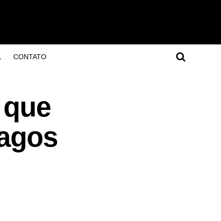
L
CONTATO
 que
fagos