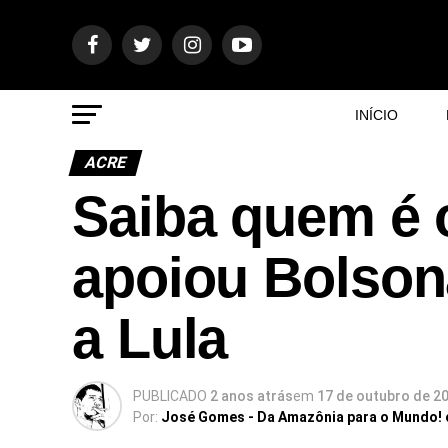
INÍCIO
ACRE
Saiba quem é o
apoiou Bolson
a Lula
PUBLICADO
2 anos atrás
em
17 de outubro de 2
Por:
José Gomes - Da Amazônia para o Mundo!