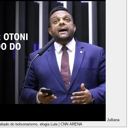
Julliana
 aliado do bolsonarismo, elogia Lula | CNN ARENA