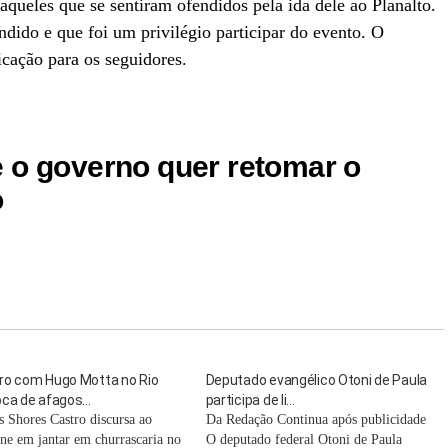
aqueles que se sentiram ofendidos pela ida dele ao Planalto.
dido e que foi um privilégio participar do evento. O
cação para os seguidores.
 o governo quer retomar o
o
ro com Hugo Motta no Rio
Deputado evangélico Otoni de Paula
oca de afagos…
participa de li…
s Shores Castro discursa ao
Da Redação Continua após publicidade
ne em jantar em churrascaria no
O deputado federal Otoni de Paula