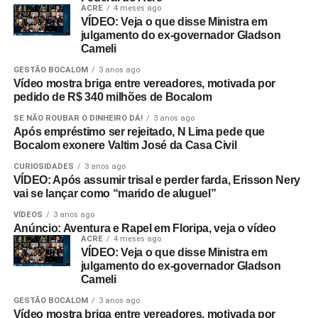
ACRE
4 meses ago
VÍDEO: Veja o que disse Ministra em
julgamento do ex-governador Gladson
Cameli
GESTÃO BOCALOM
3 anos ago
Vídeo mostra briga entre vereadores, motivada por
pedido de R$ 340 milhões de Bocalom
SE NÃO ROUBAR O DINHEIRO DÁ!
3 anos ago
Após empréstimo ser rejeitado, N Lima pede que
Bocalom exonere Valtim José da Casa Civil
CURIOSIDADES
3 anos ago
VÍDEO: Após assumir trisal e perder farda, Erisson Nery
vai se lançar como “marido de aluguel”
VÍDEOS
3 anos ago
Anúncio: Aventura e Rapel em Floripa, veja o vídeo
ACRE
4 meses ago
VÍDEO: Veja o que disse Ministra em
julgamento do ex-governador Gladson
Cameli
GESTÃO BOCALOM
3 anos ago
Vídeo mostra briga entre vereadores, motivada por