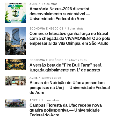
ACRE
3 dias atrás
Amazônia Nexus-2026 discutirá
desenvolvimento sustentável —
Universidade Federal do Acre
ECONOMIA E NEGÓCIOS
3 dias atrás
Comércio Interativo ganha força no Brasil
com a chegada da VIVAMOMENTO ao polo
empresarial da Vila Olímpia, em São Paulo
ECONOMIA E NEGÓCIOS
14 horas atrás
A versão beta de “Fire Bull Farm” será
lançada globalmente em 1º de agosto
ACRE
23 horas atrás
Alunas de Nutrição de Ufac apresentam
pesquisas na Uerj — Universidade Federal
do Acre
ACRE
7 horas atrás
Campus Floresta da Ufac recebe nova
quadra poliesportiva — Universidade
Federal do Acre