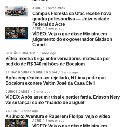
ACRE
7 horas atrás
Campus Floresta da Ufac recebe nova
quadra poliesportiva — Universidade
Federal do Acre
ACRE
4 meses ago
VÍDEO: Veja o que disse Ministra em
julgamento do ex-governador Gladson
Cameli
GESTÃO BOCALOM
3 anos ago
Vídeo mostra briga entre vereadores, motivada por
pedido de R$ 340 milhões de Bocalom
SE NÃO ROUBAR O DINHEIRO DÁ!
3 anos ago
Após empréstimo ser rejeitado, N Lima pede que
Bocalom exonere Valtim José da Casa Civil
CURIOSIDADES
3 anos ago
VÍDEO: Após assumir trisal e perder farda, Erisson Nery
vai se lançar como “marido de aluguel”
VÍDEOS
3 anos ago
Anúncio: Aventura e Rapel em Floripa, veja o vídeo
ACRE
4 meses ago
VÍDEO: Veja o que disse Ministra em