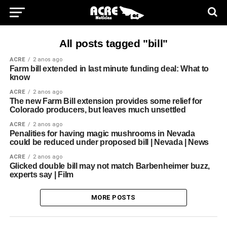
All posts tagged "bill"
ACRE
2 anos ago
Farm bill extended in last minute funding deal: What to
know
ACRE
2 anos ago
The new Farm Bill extension provides some relief for
Colorado producers, but leaves much unsettled
ACRE
2 anos ago
Penalities for having magic mushrooms in Nevada
could be reduced under proposed bill | Nevada | News
ACRE
2 anos ago
Glicked double bill may not match Barbenheimer buzz,
experts say | Film
MORE POSTS