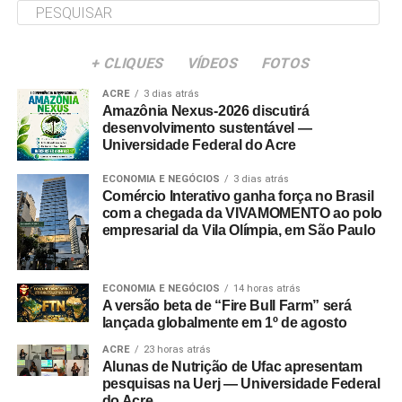
+ CLIQUES
VÍDEOS
FOTOS
ACRE
3 dias atrás
Amazônia Nexus-2026 discutirá
desenvolvimento sustentável —
Universidade Federal do Acre
ECONOMIA E NEGÓCIOS
3 dias atrás
Comércio Interativo ganha força no Brasil
com a chegada da VIVAMOMENTO ao polo
empresarial da Vila Olímpia, em São Paulo
ECONOMIA E NEGÓCIOS
14 horas atrás
A versão beta de “Fire Bull Farm” será
lançada globalmente em 1º de agosto
ACRE
23 horas atrás
Alunas de Nutrição de Ufac apresentam
pesquisas na Uerj — Universidade Federal
do Acre