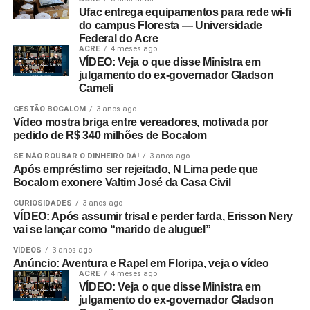
Ufac entrega equipamentos para rede wi-fi
do campus Floresta — Universidade
Federal do Acre
ACRE
4 meses ago
VÍDEO: Veja o que disse Ministra em
julgamento do ex-governador Gladson
Cameli
GESTÃO BOCALOM
3 anos ago
Vídeo mostra briga entre vereadores, motivada por
pedido de R$ 340 milhões de Bocalom
SE NÃO ROUBAR O DINHEIRO DÁ!
3 anos ago
Após empréstimo ser rejeitado, N Lima pede que
Bocalom exonere Valtim José da Casa Civil
CURIOSIDADES
3 anos ago
VÍDEO: Após assumir trisal e perder farda, Erisson Nery
vai se lançar como “marido de aluguel”
VÍDEOS
3 anos ago
Anúncio: Aventura e Rapel em Floripa, veja o vídeo
ACRE
4 meses ago
VÍDEO: Veja o que disse Ministra em
julgamento do ex-governador Gladson