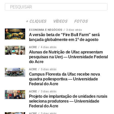
+ CLIQUES
VÍDEOS
FOTOS
ECONOMIA E NEGÓCIOS
3 dias atrás
A versão beta de “Fire Bull Farm” será
lançada globalmente em 1º de agosto
ACRE
4 dias atrás
Alunas de Nutrição de Ufac apresentam
pesquisas na Uerj — Universidade Federal
do Acre
ACRE
3 dias atrás
Campus Floresta da Ufac recebe nova
quadra poliesportiva — Universidade
Federal do Acre
ACRE
3 dias atrás
Projeto de implantação de unidades rurais
seleciona produtores — Universidade
Federal do Acre
ACRE
3 dias atrás