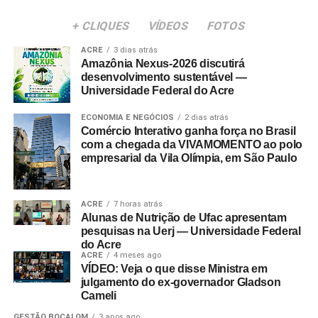
+ CLIQUES
VÍDEOS
FOTOS
ACRE
3 dias atrás
Amazônia Nexus-2026 discutirá
desenvolvimento sustentável —
Universidade Federal do Acre
ECONOMIA E NEGÓCIOS
2 dias atrás
Comércio Interativo ganha força no Brasil
com a chegada da VIVAMOMENTO ao polo
empresarial da Vila Olímpia, em São Paulo
ACRE
7 horas atrás
Alunas de Nutrição de Ufac apresentam
pesquisas na Uerj — Universidade Federal
do Acre
ACRE
4 meses ago
VÍDEO: Veja o que disse Ministra em
julgamento do ex-governador Gladson
Cameli
GESTÃO BOCALOM
3 anos ago