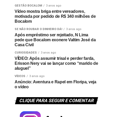
GESTÃO BOCALOM
3 anos ago
Vídeo mostra briga entre vereadores,
motivada por pedido de R$ 340 milhões de
Bocalom
SE NÃO ROUBAR O DINHEIRO DÁ!
3 anos ago
Após empréstimo ser rejeitado, N Lima
pede que Bocalom exonere Valtim José da
Casa Civil
CURIOSIDADES
3 anos ago
VÍDEO: Após assumir trisal e perder farda,
Erisson Nery vai se lançar como “marido de
aluguel”
VÍDEOS
3 anos ago
Anúncio: Aventura e Rapel em Floripa, veja
o vídeo
CLIQUE PARA SEGUIR E COMENTAR