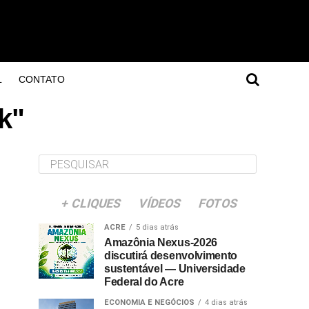
L
CONTATO
k"
+ CLIQUES
VÍDEOS
FOTOS
ACRE
5 dias atrás
Amazônia Nexus-2026
discutirá desenvolvimento
sustentável — Universidade
Federal do Acre
ECONOMIA E NEGÓCIOS
4 dias atrás