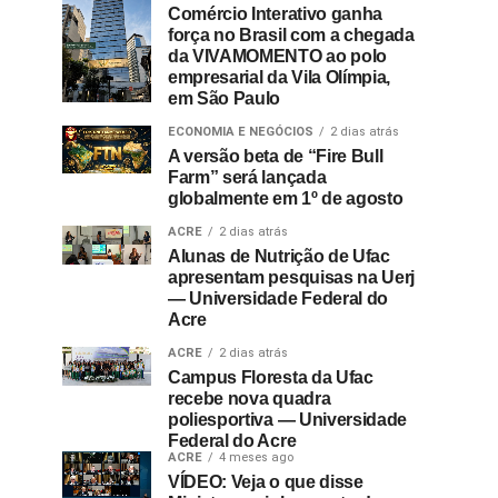
Comércio Interativo ganha
força no Brasil com a chegada
da VIVAMOMENTO ao polo
empresarial da Vila Olímpia,
em São Paulo
ECONOMIA E NEGÓCIOS
2 dias atrás
A versão beta de “Fire Bull
Farm” será lançada
globalmente em 1º de agosto
ACRE
2 dias atrás
Alunas de Nutrição de Ufac
apresentam pesquisas na Uerj
— Universidade Federal do
Acre
ACRE
2 dias atrás
Campus Floresta da Ufac
recebe nova quadra
poliesportiva — Universidade
Federal do Acre
ACRE
4 meses ago
VÍDEO: Veja o que disse