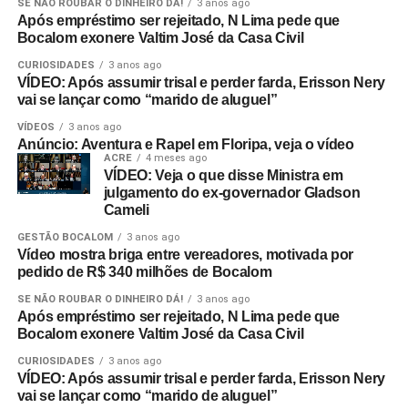
SE NÃO ROUBAR O DINHEIRO DÁ!
3 anos ago
Após empréstimo ser rejeitado, N Lima pede que
Bocalom exonere Valtim José da Casa Civil
CURIOSIDADES
3 anos ago
VÍDEO: Após assumir trisal e perder farda, Erisson Nery
vai se lançar como “marido de aluguel”
VÍDEOS
3 anos ago
Anúncio: Aventura e Rapel em Floripa, veja o vídeo
ACRE
4 meses ago
VÍDEO: Veja o que disse Ministra em
julgamento do ex-governador Gladson
Cameli
GESTÃO BOCALOM
3 anos ago
Vídeo mostra briga entre vereadores, motivada por
pedido de R$ 340 milhões de Bocalom
SE NÃO ROUBAR O DINHEIRO DÁ!
3 anos ago
Após empréstimo ser rejeitado, N Lima pede que
Bocalom exonere Valtim José da Casa Civil
CURIOSIDADES
3 anos ago
VÍDEO: Após assumir trisal e perder farda, Erisson Nery
vai se lançar como “marido de aluguel”