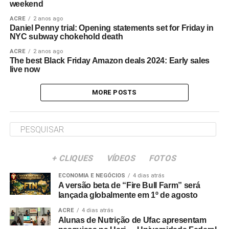
weekend
ACRE
2 anos ago
Daniel Penny trial: Opening statements set for Friday in
NYC subway chokehold death
ACRE
2 anos ago
The best Black Friday Amazon deals 2024: Early sales
live now
MORE POSTS
+ CLIQUES
VÍDEOS
FOTOS
ECONOMIA E NEGÓCIOS
4 dias atrás
A versão beta de “Fire Bull Farm” será
lançada globalmente em 1º de agosto
ACRE
4 dias atrás
Alunas de Nutrição de Ufac apresentam