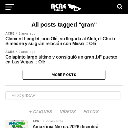
All posts tagged "gran"
ACRE
2 anos ago
Clement Lenglet, con Olé: su llegada al Aleti, el Cholo
Simeone y su gran relación con Messi :: Olé
ACRE
2 anos ago
Colapinto largó último y consiguió un gran 14° puesto
en Las Vegas :: Olé
MORE POSTS
+ CLIQUES
VÍDEOS
FOTOS
ACRE
2 dias atrás
Amazônia Nexus-2026 discutirá