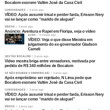
Bocalom exonere Valtim José da Casa Civil
CURIOSIDADES
3 anos ago
VÍDEO: Após assumir trisal e perder farda, Erisson Nery
vai se lançar como “marido de aluguel”
VÍDEOS
3 anos ago
Anúncio: Aventura e Rapel em Floripa, veja o vídeo
ACRE
4 meses ago
VÍDEO: Veja o que disse Ministra em
julgamento do ex-governador Gladson
Cameli
GESTÃO BOCALOM
3 anos ago
Vídeo mostra briga entre vereadores, motivada por
pedido de R$ 340 milhões de Bocalom
SE NÃO ROUBAR O DINHEIRO DÁ!
3 anos ago
Após empréstimo ser rejeitado, N Lima pede que
Bocalom exonere Valtim José da Casa Civil
CURIOSIDADES
3 anos ago
VÍDEO: Após assumir trisal e perder farda, Erisson Nery
vai se lançar como “marido de aluguel”
VÍDEOS
3 anos ago