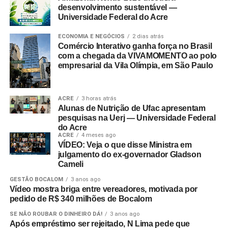
desenvolvimento sustentável —
Universidade Federal do Acre
ECONOMIA E NEGÓCIOS
2 dias atrás
Comércio Interativo ganha força no Brasil
com a chegada da VIVAMOMENTO ao polo
empresarial da Vila Olímpia, em São Paulo
ACRE
3 horas atrás
Alunas de Nutrição de Ufac apresentam
pesquisas na Uerj — Universidade Federal
do Acre
ACRE
4 meses ago
VÍDEO: Veja o que disse Ministra em
julgamento do ex-governador Gladson
Cameli
GESTÃO BOCALOM
3 anos ago
Vídeo mostra briga entre vereadores, motivada por
pedido de R$ 340 milhões de Bocalom
SE NÃO ROUBAR O DINHEIRO DÁ!
3 anos ago
Após empréstimo ser rejeitado, N Lima pede que