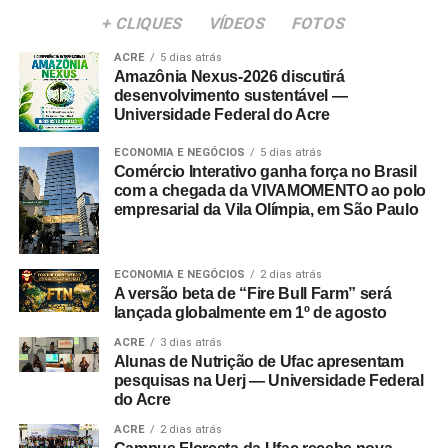
+ CLIQUES
VÍDEOS
FOTOS
ACRE
5 dias atrás
Amazônia Nexus-2026 discutirá
desenvolvimento sustentável —
Universidade Federal do Acre
ECONOMIA E NEGÓCIOS
5 dias atrás
Comércio Interativo ganha força no Brasil
com a chegada da VIVAMOMENTO ao polo
empresarial da Vila Olímpia, em São Paulo
ECONOMIA E NEGÓCIOS
2 dias atrás
A versão beta de “Fire Bull Farm” será
lançada globalmente em 1º de agosto
ACRE
3 dias atrás
Alunas de Nutrição de Ufac apresentam
pesquisas na Uerj — Universidade Federal
do Acre
ACRE
2 dias atrás