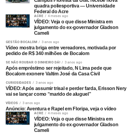
Campus Floresta da Ufac recebe nova
quadra poliesportiva — Universidade
Federal do Acre
ACRE
4 meses ago
VÍDEO: Veja o que disse Ministra em
julgamento do ex-governador Gladson
Cameli
GESTÃO BOCALOM
3 anos ago
Vídeo mostra briga entre vereadores, motivada por
pedido de R$ 340 milhões de Bocalom
SE NÃO ROUBAR O DINHEIRO DÁ!
3 anos ago
Após empréstimo ser rejeitado, N Lima pede que
Bocalom exonere Valtim José da Casa Civil
CURIOSIDADES
3 anos ago
VÍDEO: Após assumir trisal e perder farda, Erisson Nery
vai se lançar como “marido de aluguel”
VÍDEOS
3 anos ago
Anúncio: Aventura e Rapel em Floripa, veja o vídeo
ACRE
4 meses ago
VÍDEO: Veja o que disse Ministra em
julgamento do ex-governador Gladson
Cameli