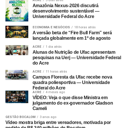
ACRE
3 dias atrás
Amazônia Nexus-2026 discutirá
desenvolvimento sustentável —
Universidade Federal do Acre
ECONOMIA E NEGÓCIOS
18 horas atrás
A versão beta de “Fire Bull Farm” será
lançada globalmente em 1º de agosto
ACRE
1 dia atrás
Alunas de Nutrição de Ufac apresentam
pesquisas na Uerj — Universidade Federal
do Acre
ACRE
11 horas atrás
Campus Floresta da Ufac recebe nova
quadra poliesportiva — Universidade
Federal do Acre
ACRE
4 meses ago
VÍDEO: Veja o que disse Ministra em
julgamento do ex-governador Gladson
Cameli
GESTÃO BOCALOM
3 anos ago
Vídeo mostra briga entre vereadores, motivada por
pedido de R$ 340 milhões de Bocalom