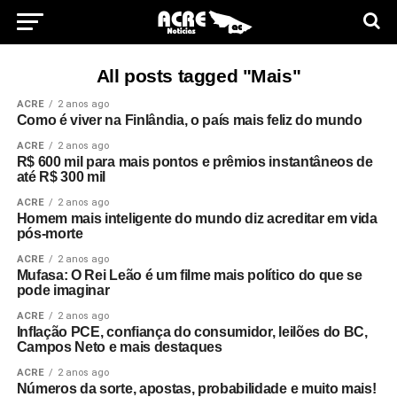
All posts tagged "Mais"
ACRE
2 anos ago
Como é viver na Finlândia, o país mais feliz do mundo
ACRE
2 anos ago
R$ 600 mil para mais pontos e prêmios instantâneos de
até R$ 300 mil
ACRE
2 anos ago
Homem mais inteligente do mundo diz acreditar em vida
pós-morte
ACRE
2 anos ago
Mufasa: O Rei Leão é um filme mais político do que se
pode imaginar
ACRE
2 anos ago
Inflação PCE, confiança do consumidor, leilões do BC,
Campos Neto e mais destaques
ACRE
2 anos ago
Números da sorte, apostas, probabilidade e muito mais!