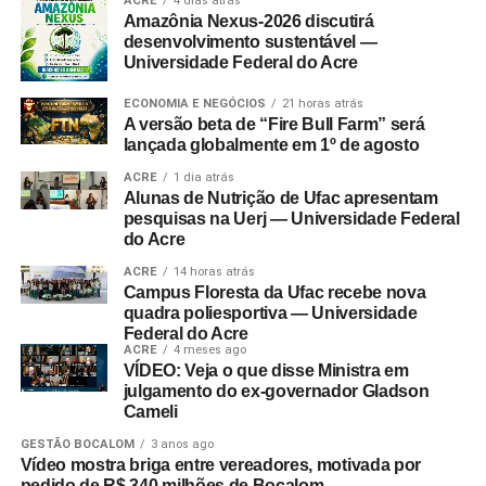
ACRE
4 dias atrás
Amazônia Nexus-2026 discutirá
desenvolvimento sustentável —
Universidade Federal do Acre
ECONOMIA E NEGÓCIOS
21 horas atrás
A versão beta de “Fire Bull Farm” será
lançada globalmente em 1º de agosto
ACRE
1 dia atrás
Alunas de Nutrição de Ufac apresentam
pesquisas na Uerj — Universidade Federal
do Acre
ACRE
14 horas atrás
Campus Floresta da Ufac recebe nova
quadra poliesportiva — Universidade
Federal do Acre
ACRE
4 meses ago
VÍDEO: Veja o que disse Ministra em
julgamento do ex-governador Gladson
Cameli
GESTÃO BOCALOM
3 anos ago
Vídeo mostra briga entre vereadores, motivada por
pedido de R$ 340 milhões de Bocalom