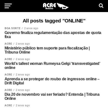
All posts tagged "ONLINE"
BOA SORTE
2 anos ago
Governo finaliza regulamentação das apostas de quota
fixa
ACRE
2 anos ago
Ministério público tem suporte para fiscalização |
Tribuna Online
ACRE
2 anos ago
World’s tallest woman Rumeysa Gelgi ‘transvestigated’
online
ACRE
2 anos ago
Aprenda a se proteger do roubo de ingressos online –
Drift Digital
ACRE
2 anos ago
Dia 20 de novembro vai ser feriado? Entenda | Tribuna
Online
ACRE
2 anos ago